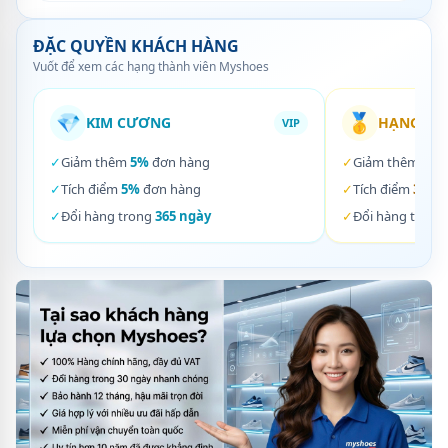
ĐẶC QUYỀN KHÁCH HÀNG
Vuốt để xem các hạng thành viên Myshoes
💎
🥇
KIM CƯƠNG
HẠNG VÀ
VIP
✓
Giảm thêm
5%
đơn hàng
✓
Giảm thêm
3%
✓
Tích điểm
5%
đơn hàng
✓
Tích điểm
3%
đơ
✓
Đổi hàng trong
365 ngày
✓
Đổi hàng trong