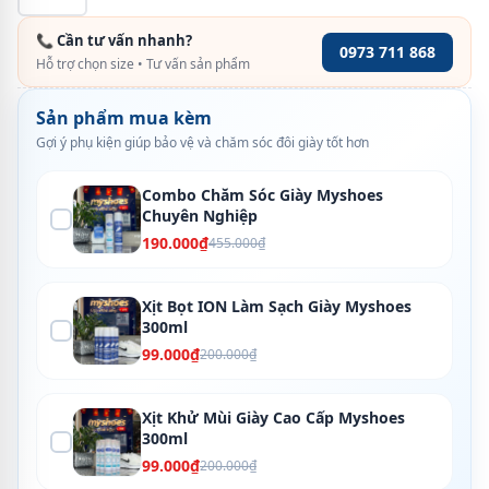
📞 Cần tư vấn nhanh?
0973 711 868
Hỗ trợ chọn size • Tư vấn sản phẩm
Sản phẩm mua kèm
Gợi ý phụ kiện giúp bảo vệ và chăm sóc đôi giày tốt hơn
Combo Chăm Sóc Giày Myshoes
Chuyên Nghiệp
190.000₫
455.000₫
Xịt Bọt ION Làm Sạch Giày Myshoes
300ml
99.000₫
200.000₫
Xịt Khử Mùi Giày Cao Cấp Myshoes
300ml
99.000₫
200.000₫