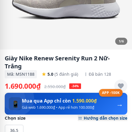
1/6
Giày Nike Renew Serenity Run 2 Nữ-
Trắng
Mã: MSN1188
5.0
(5 đánh giá)
Đã bán 128
1.690.000₫
2.550.000₫
-34%
APP -100K
Mua qua App chỉ còn
1.590.000₫
→
📱
Giá web 1.690.000₫ • App rẻ hơn 100.000₫
Chọn size
Hướng dẫn chọn size
36.5