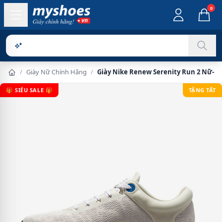
0
Sản phẩm chí
/
Giày Nữ Chính Hãng
/
Giày Nike Renew Serenity Run 2 Nữ- T
🎁 SIÊU SALE 🎁
TẶNG TẤT