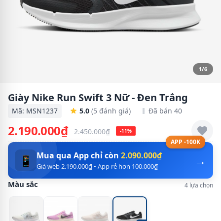
1/6
Giày Nike Run Swift 3 Nữ - Đen Trắng
Mã: MSN1237
5.0
(5 đánh giá)
Đã bán 40
2.190.000₫
2.450.000₫
-11%
APP -100K
Mua qua App chỉ còn
2.090.000₫
→
📱
Giá web 2.190.000₫ • App rẻ hơn 100.000₫
Màu sắc
4 lựa chọn