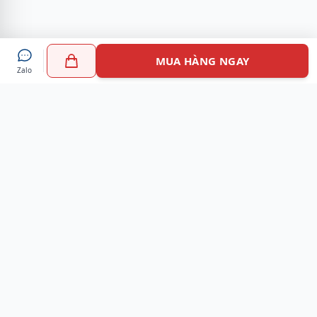
MUA HÀNG NGAY
Zalo
Myshoes là nền tảng mua sắm giày chính hãng hàng đầu
Việt Nam với hơn 100.000 khách hàng đã tin tưởng và lựa