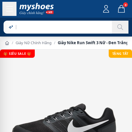
0
Sản phẩm c
/
Giày Nữ Chính Hãng
/
Giày Nike Run Swift 3 Nữ - Đen Trắng
🎁 SIÊU SALE 🎁
TẶNG TẤT