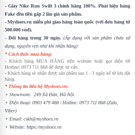
-
Giày Nike Run Swift 3
chính hãng 100%. Phát hiện hàng
Fake đền tiền gấp 2 lần giá sản phẩm.
- Myshoes.vn miễn phí giao hàng toàn quốc (với đơn hàng từ
500.000 vnđ).
- Đổi hàng trong 30 ngày.
(Áp dụng với sản phẩm chưa sử
dụng, nguyên vẹn như khi nhận hàng)
* Cách thức mua hàng:
- Khách hàng MUA HÀNG trên website hoặc gọi điện tới
Hotline:
0973 711 868
để được tư vấn.
- Khách hàng sẽ nhận được sản phẩm sau 1 - 3 ngày kể từ khi đặt
hàng.
* Thông tin liên hệ Myshoes.vn:
+ Showroom: 249 Xã Đàn, Hà Nội.
+ Điện thoại:
0903 479 488
/
Hotline:
0973 711 868
(Zalo,
Viber)
+ Email: cskh@myshoes.vn
+ Website:
https://myshoes.vn