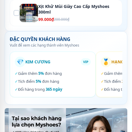
Xịt Khử Mùi Giày Cao Cấp Myshoes
300ml
99.000₫
200.000₫
ĐẶC QUYỀN KHÁCH HÀNG
Vuốt để xem các hạng thành viên Myshoes
💎
🥇
KIM CƯƠNG
HẠNG VÀ
VIP
✓
Giảm thêm
5%
đơn hàng
✓
Giảm thêm
3%
✓
Tích điểm
5%
đơn hàng
✓
Tích điểm
3%
đơ
✓
Đổi hàng trong
365 ngày
✓
Đổi hàng trong