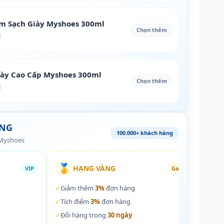
àm Sạch Giày Myshoes 300ml
Chọn thêm
₫
iày Cao Cấp Myshoes 300ml
Chọn thêm
₫
ÀNG
100.000+ khách hàng
 Myshoes
🥇
🏵️
HẠNG VÀNG
VIP
Gold
✓
Giảm thêm
3%
đơn hàng
✓
Giả
✓
Tích điểm
3%
đơn hàng
✓
Tích
✓
Đổi hàng trong
30 ngày
✓
Đổi 