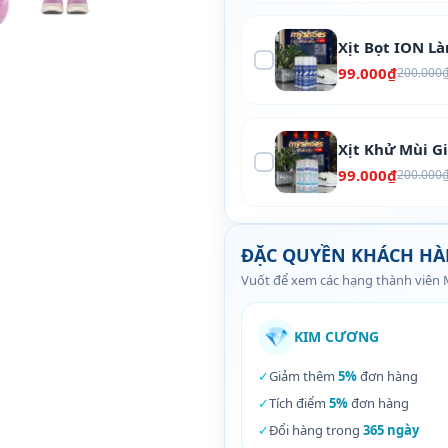
Xịt Bọt ION L
99.000₫
200.000
Xịt Khử Mùi G
99.000₫
200.000
ĐẶC QUYỀN KHÁCH H
Vuốt để xem các hạng thành viên
💎
KIM CƯƠNG
✓
Giảm thêm
5%
đơn hàng
✓
Tích điểm
5%
đơn hàng
✓
Đổi hàng trong
365 ngày