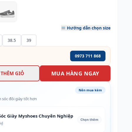
Hướng dẫn chọn size
38.5
39
0973 711 868
MUA HÀNG NGAY
THÊM GIỎ
Nên mua kèm
 sóc đôi giày tốt hơn
óc Giày Myshoes Chuyên Nghiệp
Chọn thêm
0₫