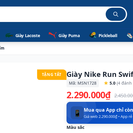
Giày Lacoste
Giày Puma
Pickleball
Tím
Giày Nike Run Swif
TẶNG TẤT
Mã: MSN1728
5.0
(4 đánh 
2.290.000₫
2.450.0
Mua qua App chỉ cò
📱
Giá web 2.290.000₫ • App r
Màu sắc