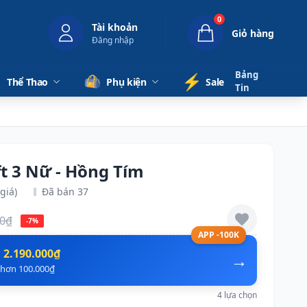
0
Tài khoản
Giỏ hàng
Đăng nhập
Bảng
⚡️
Thể Thao
Phụ kiện
Sale
Tin
t 3 Nữ - Hồng Tím
giá)
Đã bán 37
00₫
-7%
APP -100K
n
2.190.000₫
→
ẻ hơn 100.000₫
4 lựa chọn