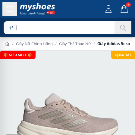
0
Sản p
/
Giày Nữ Chính Hãng
/
Giày Thể Thao Nữ
/
Giày Adidas Respo
🎁 SIÊU SALE 🎁
TẶNG TẤT