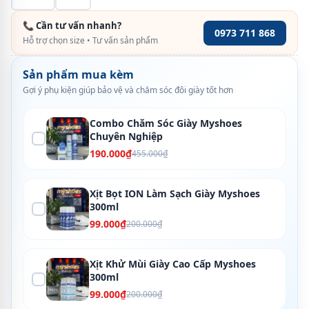
📞 Cần tư vấn nhanh?
0973 711 868
Hỗ trợ chọn size • Tư vấn sản phẩm
Sản phẩm mua kèm
Gợi ý phụ kiện giúp bảo vệ và chăm sóc đôi giày tốt hơn
Combo Chăm Sóc Giày Myshoes
Chuyên Nghiệp
190.000₫
455.000₫
Xịt Bọt ION Làm Sạch Giày Myshoes
300ml
99.000₫
200.000₫
Xịt Khử Mùi Giày Cao Cấp Myshoes
300ml
99.000₫
200.000₫