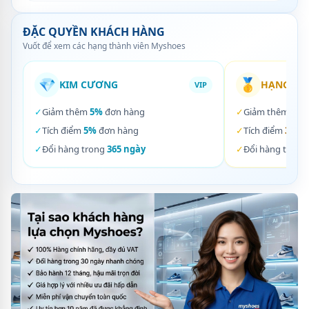
ĐẶC QUYỀN KHÁCH HÀNG
Vuốt để xem các hạng thành viên Myshoes
💎
🥇
KIM CƯƠNG
HẠNG VÀ
VIP
✓
Giảm thêm
5%
đơn hàng
✓
Giảm thêm
3%
✓
Tích điểm
5%
đơn hàng
✓
Tích điểm
3%
đơ
✓
Đổi hàng trong
365 ngày
✓
Đổi hàng trong