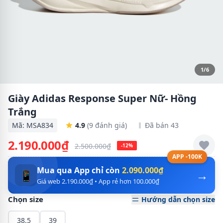
1/6
Giày Adidas Response Super Nữ- Hồng
Trắng
Mã: MSA834
4.9
(9 đánh giá)
Đã bán 43
2.190.000₫
2.500.000₫
-12%
APP -100K
Mua qua App chỉ còn
2.090.000₫
→
📱
Giá web 2.190.000₫ • App rẻ hơn 100.000₫
Chọn size
Hướng dẫn chọn size
38.5
39