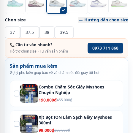
Chọn size
Hướng dẫn chọn size
37
37.5
38
39.5
📞 Cần tư vấn nhanh?
0973 711 868
Hỗ trợ chọn size • Tư vấn sản phẩm
Sản phẩm mua kèm
Gợi ý phụ kiện giúp bảo vệ và chăm sóc đôi giày tốt hơn
Combo Chăm Sóc Giày Myshoes
Chuyên Nghiệp
190.000₫
455.000₫
Xịt Bọt ION Làm Sạch Giày Myshoes
300ml
99.000₫
200.000₫