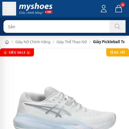
0
Sản phẩm chính
/
Giày Nữ Chính Hãng
/
Giày Thể Thao Nữ
/
Giày Pickleball Ten
🎁 SIÊU SALE 🎁
TẶNG TẤT