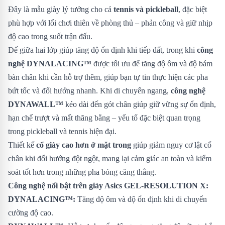
Đây là mẫu giày lý tưởng cho cả
tennis và pickleball
, đặc biệt
phù hợp với lối chơi thiên về phòng thủ – phản công và giữ nhịp
độ cao trong suốt trận đấu.
Đế giữa hai lớp giúp tăng độ ổn định khi tiếp đất, trong khi
công
nghệ DYNALACING™
được tối ưu để tăng độ ôm và độ bám
bàn chân khi cần hỗ trợ thêm, giúp bạn tự tin thực hiện các pha
bứt tốc và đổi hướng nhanh. Khi di chuyển ngang,
công nghệ
DYNAWALL™
kéo dài đến gót chân giúp giữ vững sự ổn định,
hạn chế trượt và mất thăng bằng – yếu tố đặc biệt quan trọng
trong pickleball và tennis hiện đại.
Thiết kế
cổ giày cao hơn ở mặt trong
giúp giảm nguy cơ lật cổ
chân khi đổi hướng đột ngột, mang lại cảm giác an toàn và kiểm
soát tốt hơn trong những pha bóng căng thẳng.
Công nghệ nổi bật trên giày Asics GEL-RESOLUTION X:
DYNALACING™:
Tăng độ ôm và độ ổn định khi di chuyển
cường độ cao.