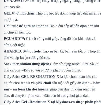
DYNAWALL™:
Hỗ trợ chuyển động ngang, tăng độ vững chắc
khi bao sân.
GEL™ ở mũi chân:
Hấp thụ lực tác động, giúp tiếp đất êm ái và
mượt mà.
Cấu trúc đế giữa hai mảnh:
Tạo điểm tiếp đất ổn định hơn khi
di chuyển liên tục.
PGUARD™:
Gia cố vùng mũi giày, tăng độ bền khi trượt và
dừng đột ngột.
AHARPLUS™ outsole:
Cao su bền bỉ, bám sân tốt, phù hợp thi
đấu và tập luyện cường độ cao.
Sockliner nhuộm dung dịch:
Giảm sử dụng nước ~33% và khí
thải carbon ~45% so với phương pháp truyền thống.
Giày Asics GEL-RESOLUTION X
là lựa chọn hoàn hảo cho
người chơi
tennis và pickleball
cần một đôi giày
ổn định – bám
sân – an toàn khi đổi hướng
, giúp bạn duy trì kiểm soát trận
đấu, di chuyển tự tin và thi đấu bền bỉ trong thời gian dài.
Giày Asics GeL-Resolution X
tại Myshoes.vn được phân phối