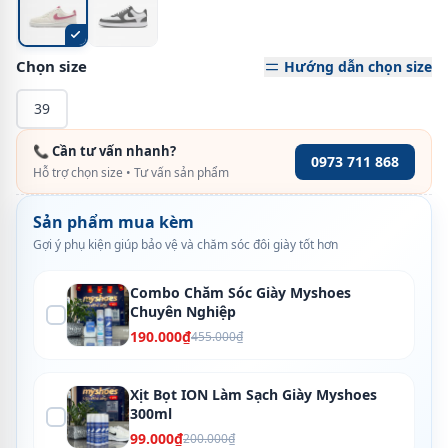
Chọn size
Hướng dẫn chọn size
39
📞 Cần tư vấn nhanh?
0973 711 868
Hỗ trợ chọn size • Tư vấn sản phẩm
Sản phẩm mua kèm
Gợi ý phụ kiện giúp bảo vệ và chăm sóc đôi giày tốt hơn
Combo Chăm Sóc Giày Myshoes
Chuyên Nghiệp
190.000₫
455.000₫
Xịt Bọt ION Làm Sạch Giày Myshoes
300ml
99.000₫
200.000₫