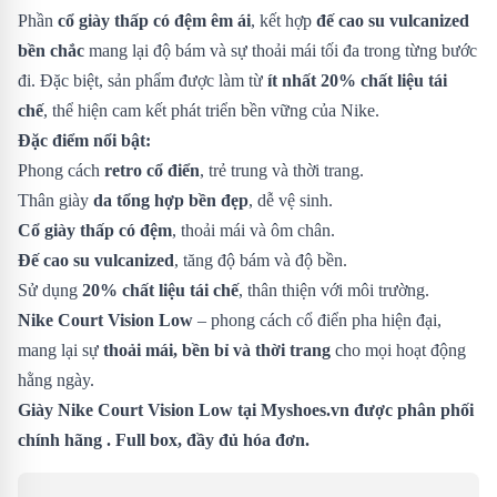
Phần
cổ giày thấp có đệm êm ái
, kết hợp
đế cao su vulcanized
bền chắc
mang lại độ bám và sự thoải mái tối đa trong từng bước
đi. Đặc biệt, sản phẩm được làm từ
ít nhất 20% chất liệu tái
chế
, thể hiện cam kết phát triển bền vững của Nike.
Đặc điểm nổi bật:
Phong cách
retro cổ điển
, trẻ trung và thời trang.
Thân giày
da tổng hợp bền đẹp
, dễ vệ sinh.
Cổ giày thấp có đệm
, thoải mái và ôm chân.
Đế cao su vulcanized
, tăng độ bám và độ bền.
Sử dụng
20% chất liệu tái chế
, thân thiện với môi trường.
Nike Court Vision Low
– phong cách cổ điển pha hiện đại,
mang lại sự
thoải mái, bền bỉ và thời trang
cho mọi hoạt động
hằng ngày.
Giày Nike Court Vision Low tại Myshoes.vn được phân phối
chính hãng . Full box, đầy đủ hóa đơn.