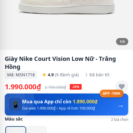
1/6
Giày Nike Court Vision Low Nữ - Trắng
Hồng
Mã: MSN1718
4.9
(9 đánh giá)
Đã bán 65
1.990.000₫
2.700.000₫
-26%
APP -100K
Mua qua App chỉ còn
1.890.000₫
→
📱
Giá web 1.990.000₫ • App rẻ hơn 100.000₫
Màu sắc
2 lựa chọn