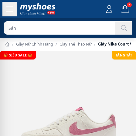
0
Sản phẩm chín
/
Giày Nữ Chính Hãng
/
Giày Thể Thao Nữ
/
Giày Nike Court Vi
🎁 SIÊU SALE 🎁
TẶNG TẤT