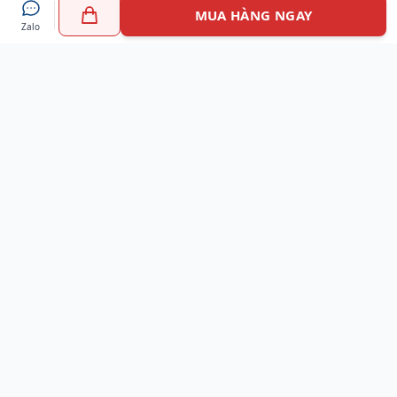
MUA HÀNG NGAY
Zalo
Myshoes là nền tảng mua sắm giày chính hãng hàng đầu
Việt Nam với hơn 100.000 khách hàng đã tin tưởng và lựa
chọn. Cùng với công nghệ hiện đại chúng tôi cam kết
mang đến trải nghiệm mua sắm tuyệt vời nhất.