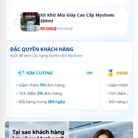
Xịt Khử Mùi Giày Cao Cấp Myshoes
300ml
99.000₫
200.000₫
ĐẶC QUYỀN KHÁCH HÀNG
Vuốt để xem các hạng thành viên Myshoes
💎
🥇
KIM CƯƠNG
HẠNG VÀ
VIP
✓
Giảm thêm
5%
đơn hàng
✓
Giảm thêm
3%
✓
Tích điểm
5%
đơn hàng
✓
Tích điểm
3%
đơ
✓
Đổi hàng trong
365 ngày
✓
Đổi hàng trong