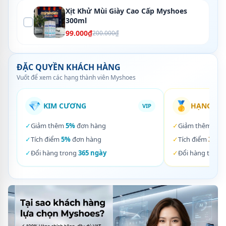
Xịt Khử Mùi Giày Cao Cấp Myshoes
300ml
99.000₫
200.000₫
ĐẶC QUYỀN KHÁCH HÀNG
Vuốt để xem các hạng thành viên Myshoes
💎
🥇
KIM CƯƠNG
HẠNG VÀ
VIP
✓
Giảm thêm
5%
đơn hàng
✓
Giảm thêm
3%
✓
Tích điểm
5%
đơn hàng
✓
Tích điểm
3%
đơ
✓
Đổi hàng trong
365 ngày
✓
Đổi hàng trong