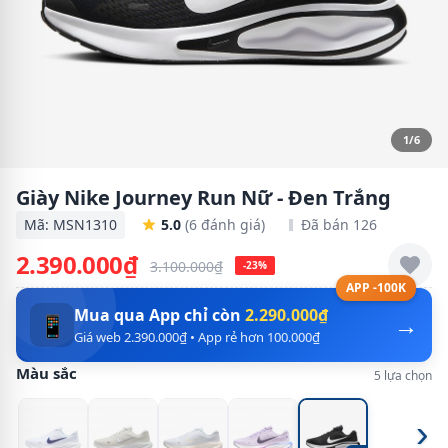
1/6
Giày Nike Journey Run Nữ - Đen Trắng
Mã: MSN1310
5.0
(6 đánh giá)
Đã bán 126
2.390.000₫
3.100.000₫
-23%
APP -100K
Mua qua App chỉ còn
2.290.000₫
→
📱
Giá web 2.390.000₫ • App rẻ hơn 100.000₫
Màu sắc
5 lựa chọn
›