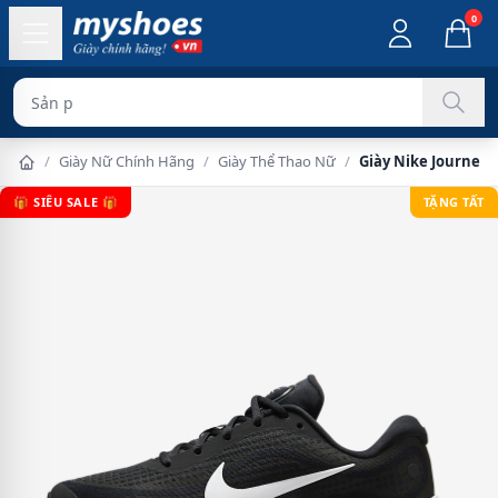
0
Sản phẩm chính h
/
Giày Nữ Chính Hãng
/
Giày Thể Thao Nữ
/
Giày Nike Journey 
🎁 SIÊU SALE 🎁
TẶNG TẤT