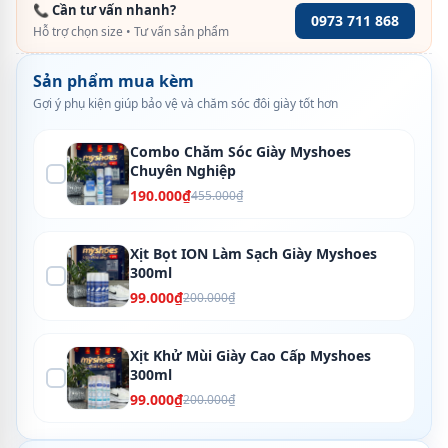
📞 Cần tư vấn nhanh?
0973 711 868
Hỗ trợ chọn size • Tư vấn sản phẩm
Sản phẩm mua kèm
Gợi ý phụ kiện giúp bảo vệ và chăm sóc đôi giày tốt hơn
Combo Chăm Sóc Giày Myshoes
Chuyên Nghiệp
190.000₫
455.000₫
Xịt Bọt ION Làm Sạch Giày Myshoes
300ml
99.000₫
200.000₫
Xịt Khử Mùi Giày Cao Cấp Myshoes
300ml
99.000₫
200.000₫