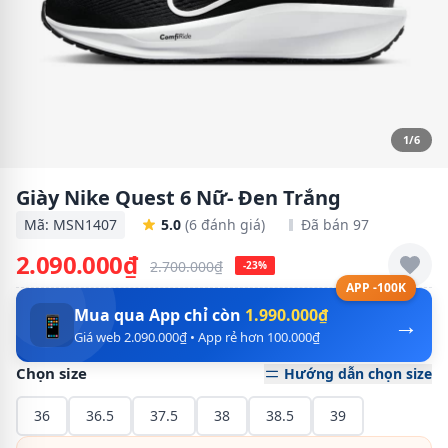
1/6
Giày Nike Quest 6 Nữ- Đen Trắng
Mã: MSN1407
5.0
(6 đánh giá)
Đã bán 97
2.090.000₫
2.700.000₫
-23%
APP -100K
Mua qua App chỉ còn
1.990.000₫
→
📱
Giá web 2.090.000₫ • App rẻ hơn 100.000₫
Chọn size
Hướng dẫn chọn size
36
36.5
37.5
38
38.5
39