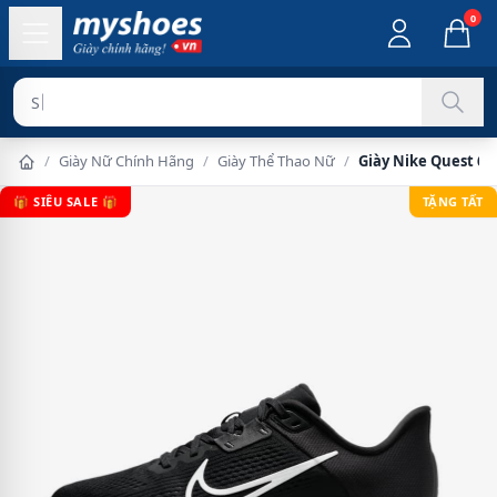
0
Sản phẩm ch
/
Giày Nữ Chính Hãng
/
Giày Thể Thao Nữ
/
Giày Nike Quest 6 
🎁 SIÊU SALE 🎁
TẶNG TẤT