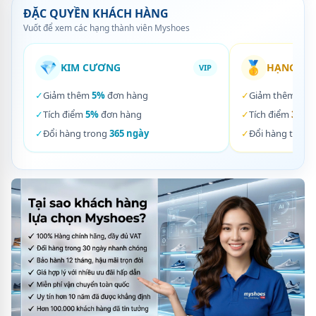
ĐẶC QUYỀN KHÁCH HÀNG
Vuốt để xem các hạng thành viên Myshoes
💎
🥇
KIM CƯƠNG
HẠNG VÀ
VIP
✓
Giảm thêm
5%
đơn hàng
✓
Giảm thêm
3%
✓
Tích điểm
5%
đơn hàng
✓
Tích điểm
3%
đơ
✓
Đổi hàng trong
365 ngày
✓
Đổi hàng trong