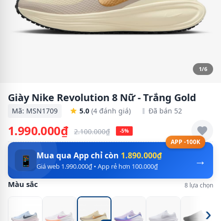
1/6
Giày Nike Revolution 8 Nữ - Trắng Gold
Mã: MSN1709
5.0
(4 đánh giá)
Đã bán 52
1.990.000₫
2.100.000₫
-5%
APP -100K
Mua qua App chỉ còn
1.890.000₫
→
📱
Giá web 1.990.000₫ • App rẻ hơn 100.000₫
Màu sắc
8 lựa chọn
›