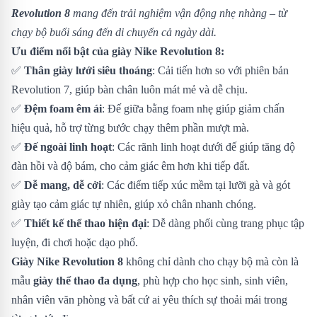
Revolution 8
mang đến trải nghiệm vận động nhẹ nhàng – từ
chạy bộ buổi sáng đến di chuyển cả ngày dài.
Ưu điểm nổi bật của giày Nike Revolution 8:
✅
Thân giày lưới siêu thoáng
: Cải tiến hơn so với phiên bản
Revolution 7, giúp bàn chân luôn mát mẻ và dễ chịu.
✅
Đệm foam êm ái
: Đế giữa bằng foam nhẹ giúp giảm chấn
hiệu quả, hỗ trợ từng bước chạy thêm phần mượt mà.
✅
Đế ngoài linh hoạt
: Các rãnh linh hoạt dưới đế giúp tăng độ
đàn hồi và độ bám, cho cảm giác êm hơn khi tiếp đất.
✅
Dễ mang, dễ cởi
: Các điểm tiếp xúc mềm tại lưỡi gà và gót
giày tạo cảm giác tự nhiên, giúp xỏ chân nhanh chóng.
✅
Thiết kế thể thao hiện đại
: Dễ dàng phối cùng trang phục tập
luyện, đi chơi hoặc dạo phố.
Giày Nike Revolution 8
không chỉ dành cho chạy bộ mà còn là
mẫu
giày thể thao đa dụng
, phù hợp cho học sinh, sinh viên,
nhân viên văn phòng và bất cứ ai yêu thích sự thoải mái trong