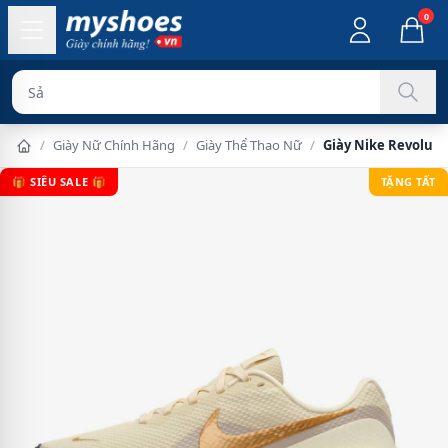
0
Sản phẩm chín
/
Giày Nữ Chính Hãng
/
Giày Thể Thao Nữ
/
Giày Nike Revoluti
🎁 SIÊU SALE 🎁
TẶNG TẤT