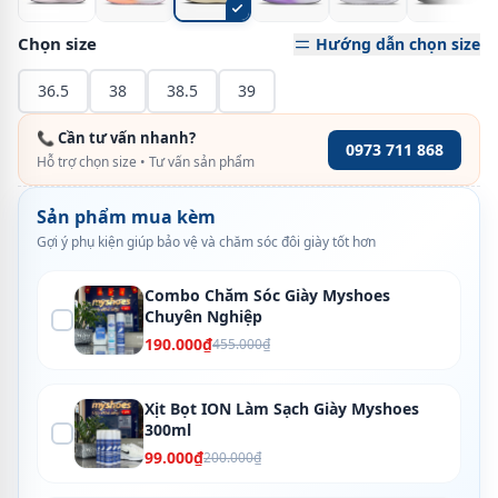
Chọn size
Hướng dẫn chọn size
36.5
38
38.5
39
📞 Cần tư vấn nhanh?
0973 711 868
Hỗ trợ chọn size • Tư vấn sản phẩm
Sản phẩm mua kèm
Gợi ý phụ kiện giúp bảo vệ và chăm sóc đôi giày tốt hơn
Combo Chăm Sóc Giày Myshoes
Chuyên Nghiệp
190.000₫
455.000₫
Xịt Bọt ION Làm Sạch Giày Myshoes
300ml
99.000₫
200.000₫