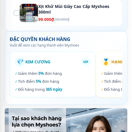
Xịt Khử Mùi Giày Cao Cấp Myshoes
300ml
99.000₫
200.000₫
ĐẶC QUYỀN KHÁCH HÀNG
Vuốt để xem các hạng thành viên Myshoes
💎
🥇
KIM CƯƠNG
HẠNG VÀ
VIP
✓
Giảm thêm
5%
đơn hàng
✓
Giảm thêm
3%
✓
Tích điểm
5%
đơn hàng
✓
Tích điểm
3%
đơ
✓
Đổi hàng trong
365 ngày
✓
Đổi hàng trong