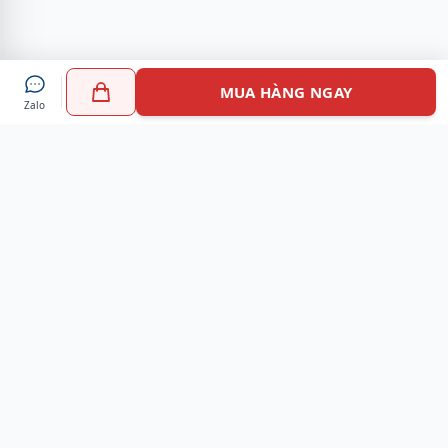
MUA HÀNG NGAY
Zalo
Myshoes là nền tảng mua sắm giày chính hãng hàng đầu