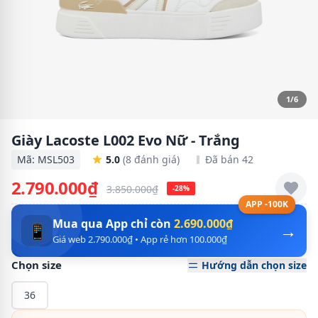
1/6
Giày Lacoste L002 Evo Nữ - Trắng
Mã: MSL503
5.0
(8 đánh giá)
Đã bán 42
2.790.000₫
3.850.000₫
-28%
APP -100K
Mua qua App chỉ còn
2.690.000₫
→
📱
Giá web 2.790.000₫ • App rẻ hơn 100.000₫
Chọn size
Hướng dẫn chọn size
36