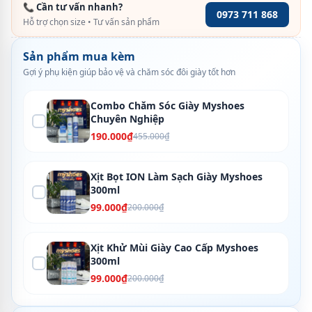
📞 Cần tư vấn nhanh?
0973 711 868
Hỗ trợ chọn size • Tư vấn sản phẩm
Sản phẩm mua kèm
Gợi ý phụ kiện giúp bảo vệ và chăm sóc đôi giày tốt hơn
Combo Chăm Sóc Giày Myshoes
Chuyên Nghiệp
190.000₫
455.000₫
Xịt Bọt ION Làm Sạch Giày Myshoes
300ml
99.000₫
200.000₫
Xịt Khử Mùi Giày Cao Cấp Myshoes
300ml
99.000₫
200.000₫