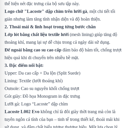
thể hiện nét đặc trưng của bộ sưu tập này.
Logo chữ "Lacoste" dập chìm trên lưỡi gà
, một chi tiết tối
giản nhưng làm tăng tính nhận diện và độ hoàn thiện.
2. Thoải mái & linh hoạt trong từng bước chân
Lớp lót bằng chất liệu textile lưới
(mesh lining) giúp tăng độ
thoáng khí, mang lại sự dễ chịu trong cả ngày dài sử dụng.
Đế ngoài bằng cao su cao cấp
đảm bảo độ bám tốt, chống trượt
hiệu quả khi di chuyển trên nhiều bề mặt.
3. Đặc điểm
nổi bật
:
Upper: Da cao cấp + Da lộn (Split Suede)
Lining: Textile (lưới thoáng khí)
Outsole: Cao su nguyên khối chống trượt
Gót giày: Đồ họa Monogram in đặc trưng
Lưỡi gà: Logo “Lacoste” dập chìm
Lacoste L002 Evo
không chỉ là đôi giày thời trang mà còn là
tuyên ngôn cá tính của bạn – tinh tế trong thiết kế, thoải mái khi
sử dụng, và đậm chất biểu tượng thương hiệu. Một lựa chọn lý