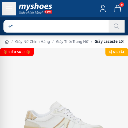
0
Sản phẩm
/
Giày Nữ Chính Hãng
/
Giày Thời Trang Nữ
/
Giày Lacoste L002
🎁 SIÊU SALE 🎁
TẶNG TẤT