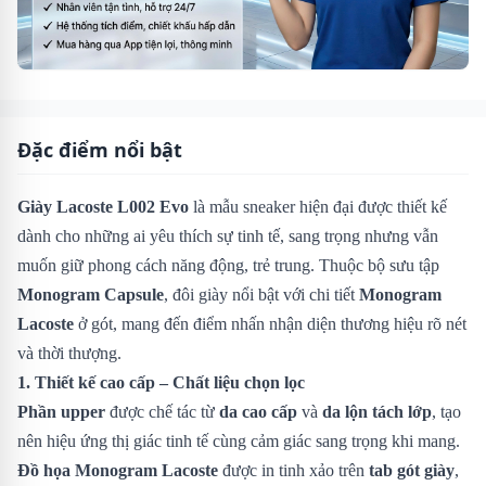
Đặc điểm nổi bật
Giày Lacoste L002 Evo
là mẫu sneaker hiện đại được thiết kế
dành cho những ai yêu thích sự tinh tế, sang trọng nhưng vẫn
muốn giữ phong cách năng động, trẻ trung. Thuộc bộ sưu tập
Monogram Capsule
, đôi giày nổi bật với chi tiết
Monogram
Lacoste
ở gót, mang đến điểm nhấn nhận diện thương hiệu rõ nét
và thời thượng.
1. Thiết kế cao cấp – Chất liệu chọn lọc
Phần upper
được chế tác từ
da cao cấp
và
da lộn tách lớp
, tạo
nên hiệu ứng thị giác tinh tế cùng cảm giác sang trọng khi mang.
Đồ họa Monogram Lacoste
được in tinh xảo trên
tab gót giày
,