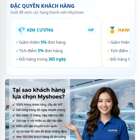
ĐẶC QUYỀN KHÁCH HÀNG
Vuốt để xem các hạng thành viên Myshoes
💎
🥇
KIM CƯƠNG
HẠNG VÀ
VIP
✓
Giảm thêm
5%
đơn hàng
✓
Giảm thêm
3%
✓
Tích điểm
5%
đơn hàng
✓
Tích điểm
3%
đơ
✓
Đổi hàng trong
365 ngày
✓
Đổi hàng trong