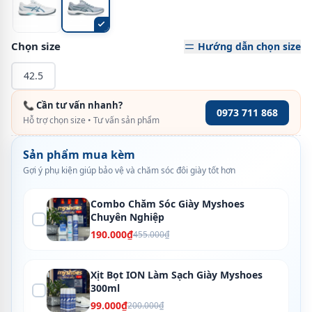
Chọn size
Hướng dẫn chọn size
42.5
📞 Cần tư vấn nhanh?
0973 711 868
Hỗ trợ chọn size • Tư vấn sản phẩm
Sản phẩm mua kèm
Gợi ý phụ kiện giúp bảo vệ và chăm sóc đôi giày tốt hơn
Combo Chăm Sóc Giày Myshoes
Chuyên Nghiệp
190.000₫
455.000₫
Xịt Bọt ION Làm Sạch Giày Myshoes
300ml
99.000₫
200.000₫