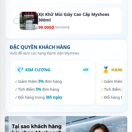
Xịt Khử Mùi Giày Cao Cấp Myshoes
300ml
99.000₫
200.000₫
ĐẶC QUYỀN KHÁCH HÀNG
Vuốt để xem các hạng thành viên Myshoes
💎
🥇
KIM CƯƠNG
HẠNG VÀ
VIP
✓
Giảm thêm
5%
đơn hàng
✓
Giảm thêm
3%
✓
Tích điểm
5%
đơn hàng
✓
Tích điểm
3%
đơ
✓
Đổi hàng trong
365 ngày
✓
Đổi hàng trong