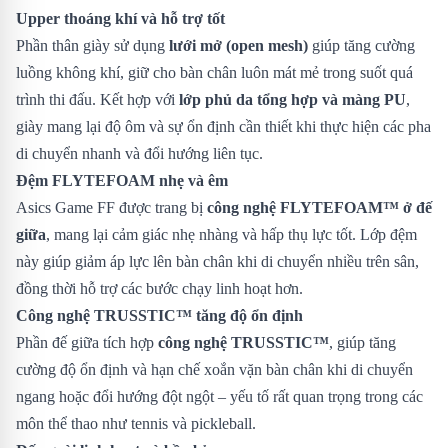
Upper thoáng khí và hỗ trợ tốt
Phần thân giày sử dụng
lưới mở (open mesh)
giúp tăng cường
luồng không khí, giữ cho bàn chân luôn mát mẻ trong suốt quá
trình thi đấu. Kết hợp với
lớp phủ da tổng hợp và màng PU
,
giày mang lại độ ôm và sự ổn định cần thiết khi thực hiện các pha
di chuyển nhanh và đổi hướng liên tục.
Đệm FLYTEFOAM nhẹ và êm
Asics Game FF được trang bị
công nghệ FLYTEFOAM™ ở đế
giữa
, mang lại cảm giác nhẹ nhàng và hấp thụ lực tốt. Lớp đệm
này giúp giảm áp lực lên bàn chân khi di chuyển nhiều trên sân,
đồng thời hỗ trợ các bước chạy linh hoạt hơn.
Công nghệ TRUSSTIC™ tăng độ ổn định
Phần đế giữa tích hợp
công nghệ TRUSSTIC™
, giúp tăng
cường độ ổn định và hạn chế xoắn vặn bàn chân khi di chuyển
ngang hoặc đổi hướng đột ngột – yếu tố rất quan trọng trong các
môn thể thao như tennis và pickleball.