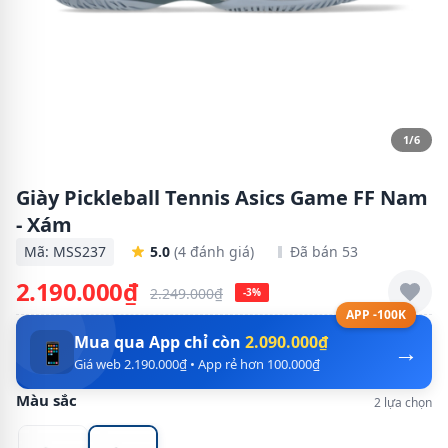
1/6
Giày Pickleball Tennis Asics Game FF Nam
- Xám
Mã: MSS237
5.0
(4 đánh giá)
Đã bán 53
2.190.000₫
2.249.000₫
-3%
APP -100K
Mua qua App chỉ còn
2.090.000₫
→
📱
Giá web 2.190.000₫ • App rẻ hơn 100.000₫
Màu sắc
2 lựa chọn