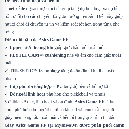
Đế ngoài linh hoạt và bền bỉ
Thiết kế đế ngoài được cải tiến giúp tăng độ linh hoạt và độ bền,
hỗ trợ tốt cho các chuyển động đa hướng trên sân. Điều này giúp
người chơi di chuyển tự tin và kiểm soát tốt hơn trong từng pha
bóng.
Điểm nổi bật của Asics Game FF
✓
Upper lưới thoáng khí
giúp giữ chân luôn mát mẻ
✓
FLYTEFOAM™ cushioning
nhẹ và êm cho cảm giác thoải
mái
✓
TRUSSTIC™ technology
tăng độ ổn định khi di chuyển
nhanh
✓
Lớp phủ da tổng hợp + PU
tăng độ bền và hỗ trợ tốt
✓
Đế ngoài linh hoạt
phù hợp cho pickleball và tennis
Với thiết kế nhẹ, linh hoạt và ổn định,
Asics Game FF
là lựa
chọn phù hợp cho người chơi pickleball và tennis cần một đôi
giày hiệu năng tốt, thoải mái và bền bỉ trong quá trình thi đấu.
Giày
Asics Game FF
tại Myshoes.vn được phân phối chính