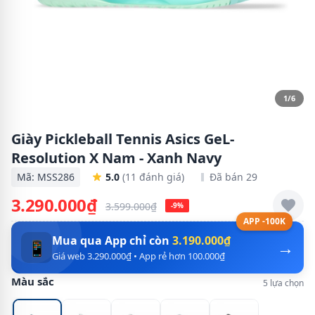
1/6
Giày Pickleball Tennis Asics GeL-
Resolution X Nam - Xanh Navy
Mã: MSS286
5.0
(11 đánh giá)
Đã bán 29
3.290.000₫
3.599.000₫
-9%
APP -100K
Mua qua App chỉ còn
3.190.000₫
→
📱
Giá web 3.290.000₫ • App rẻ hơn 100.000₫
Màu sắc
5 lựa chọn