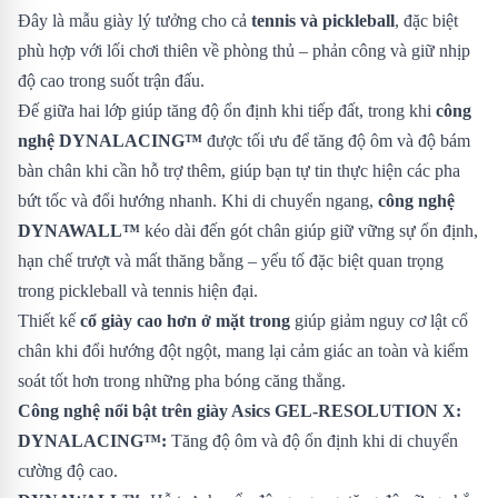
Đây là mẫu giày lý tưởng cho cả
tennis và pickleball
, đặc biệt
phù hợp với lối chơi thiên về phòng thủ – phản công và giữ nhịp
độ cao trong suốt trận đấu.
Đế giữa hai lớp giúp tăng độ ổn định khi tiếp đất, trong khi
công
nghệ DYNALACING™
được tối ưu để tăng độ ôm và độ bám
bàn chân khi cần hỗ trợ thêm, giúp bạn tự tin thực hiện các pha
bứt tốc và đổi hướng nhanh. Khi di chuyển ngang,
công nghệ
DYNAWALL™
kéo dài đến gót chân giúp giữ vững sự ổn định,
hạn chế trượt và mất thăng bằng – yếu tố đặc biệt quan trọng
trong pickleball và tennis hiện đại.
Thiết kế
cổ giày cao hơn ở mặt trong
giúp giảm nguy cơ lật cổ
chân khi đổi hướng đột ngột, mang lại cảm giác an toàn và kiểm
soát tốt hơn trong những pha bóng căng thẳng.
Công nghệ nổi bật trên giày Asics GEL-RESOLUTION X:
DYNALACING™:
Tăng độ ôm và độ ổn định khi di chuyển
cường độ cao.