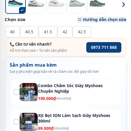
›
Chọn size
Hướng dẫn chọn size
40
40.5
41.5
42
42.5
📞 Cần tư vấn nhanh?
0973 711 868
Hỗ trợ chọn size • Tư vấn sản phẩm
Sản phẩm mua kèm
Gợi ý phụ kiện giúp bảo vệ và chăm sóc đôi giày tốt hơn
Combo Chăm Sóc Giày Myshoes
Chuyên Nghiệp
190.000₫
455.000₫
Xịt Bọt ION Làm Sạch Giày Myshoes
300ml
99.000₫
200.000₫