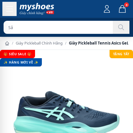
0
Sản phẩm chính
/
Giày Pickleball Chính Hãng
/
Giày Pickleball Tennis Asics GeL
🎁 SIÊU SALE 🎁
TẶNG TẤT
✨ HÀNG MỚI VỀ ✨