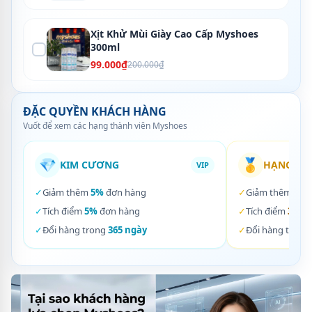
Xịt Khử Mùi Giày Cao Cấp Myshoes
300ml
99.000₫
200.000₫
ĐẶC QUYỀN KHÁCH HÀNG
Vuốt để xem các hạng thành viên Myshoes
💎
🥇
KIM CƯƠNG
HẠNG VÀ
VIP
✓
Giảm thêm
5%
đơn hàng
✓
Giảm thêm
3%
✓
Tích điểm
5%
đơn hàng
✓
Tích điểm
3%
đơ
✓
Đổi hàng trong
365 ngày
✓
Đổi hàng trong