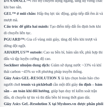
DYNAWALL™:
Hỗ trợ chuyển động ngang, tăng độ vững chắc
khi bao sân.
GEL™ ở mũi chân:
Hấp thụ lực tác động, giúp tiếp đất êm ái và
mượt mà.
Cấu trúc đế giữa hai mảnh:
Tạo điểm tiếp đất ổn định hơn khi
di chuyển liên tục.
PGUARD™:
Gia cố vùng mũi giày, tăng độ bền khi trượt và
dừng đột ngột.
AHARPLUS™ outsole:
Cao su bền bỉ, bám sân tốt, phù hợp thi
đấu và tập luyện cường độ cao.
Sockliner nhuộm dung dịch:
Giảm sử dụng nước ~33% và khí
thải carbon ~45% so với phương pháp truyền thống.
Giày Asics GEL-RESOLUTION X
là lựa chọn hoàn hảo cho
người chơi
tennis và pickleball
cần một đôi giày
ổn định – bám
sân – an toàn khi đổi hướng
, giúp bạn duy trì kiểm soát trận
đấu, di chuyển tự tin và thi đấu bền bỉ trong thời gian dài.
Giày Asics GeL-Resolution X
tại Myshoes.vn được phân phối