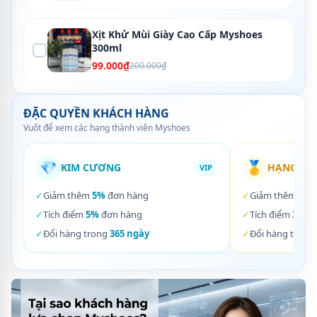
Xịt Khử Mùi Giày Cao Cấp Myshoes
300ml
99.000₫
200.000₫
ĐẶC QUYỀN KHÁCH HÀNG
Vuốt để xem các hạng thành viên Myshoes
💎
🥇
KIM CƯƠNG
HẠNG VÀ
VIP
✓
Giảm thêm
5%
đơn hàng
✓
Giảm thêm
3%
✓
Tích điểm
5%
đơn hàng
✓
Tích điểm
3%
đơ
✓
Đổi hàng trong
365 ngày
✓
Đổi hàng trong