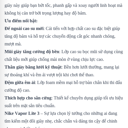
giày này giúp bạn bứt tốc, phanh gấp và xoay người linh hoạt mà
không bị cản trở bởi trọng lượng hay độ bám.
Ưu điểm nổi bật:
Đế ngoài cao su mới
: Cải tiến với hợp chất cao su đặc biệt giúp
tăng độ bám và hỗ trợ các chuyển động cắt góc nhanh chóng,
mượt mà.
Mũi giày tăng cường độ bền
: Lớp cao su bọc mũi sử dụng cùng
chất liệu mới giúp chống mài mòn ở vùng chịu lực cao.
Thân giày bằng lưới kỹ thuật
: Bền hơn lưới thường, mang lại
sự thoáng khí và êm ái vượt trội khi chơi thể thao.
Đệm giữa êm ái
: Lớp foam mềm mại hỗ trợ bàn chân khi thi đấu
cường độ cao.
Thích hợp cho sân cứng
: Thiết kế chuyên dụng giúp tối ưu hiệu
suất trên mặt sân tiêu chuẩn.
Nike Vapor Lite 3
– Sự lựa chọn lý tưởng cho những ai đang
tìm kiếm một đôi giày nhẹ, chắc chắn và đáng tin cậy để chinh