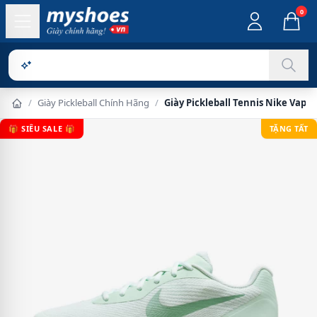
0
Sản phẩm ch
/
Giày Pickleball Chính Hãng
/
Giày Pickleball Tennis Nike Vapor
🎁 SIÊU SALE 🎁
TẶNG TẤT