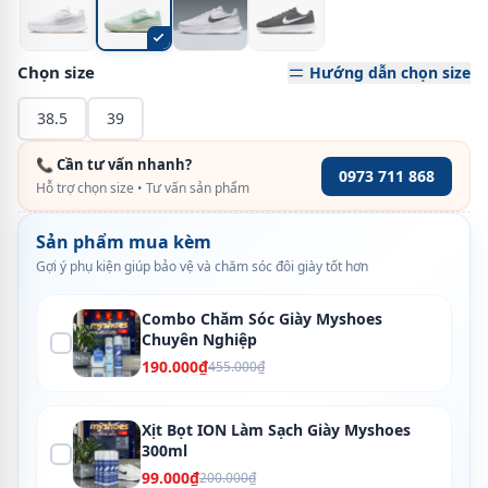
Chọn size
Hướng dẫn chọn size
38.5
39
📞 Cần tư vấn nhanh?
0973 711 868
Hỗ trợ chọn size • Tư vấn sản phẩm
Sản phẩm mua kèm
Gợi ý phụ kiện giúp bảo vệ và chăm sóc đôi giày tốt hơn
Combo Chăm Sóc Giày Myshoes
Chuyên Nghiệp
190.000₫
455.000₫
Xịt Bọt ION Làm Sạch Giày Myshoes
300ml
99.000₫
200.000₫