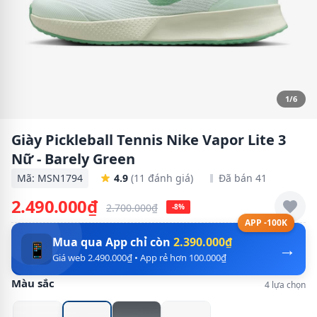
1/6
Giày Pickleball Tennis Nike Vapor Lite 3
Nữ - Barely Green
Mã: MSN1794
4.9
(11 đánh giá)
Đã bán 41
2.490.000₫
2.700.000₫
-8%
APP -100K
Mua qua App chỉ còn
2.390.000₫
→
📱
Giá web 2.490.000₫ • App rẻ hơn 100.000₫
Màu sắc
4 lựa chọn