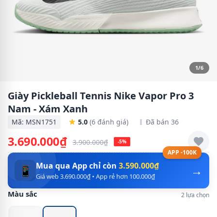
1/6
Giày Pickleball Tennis Nike Vapor Pro 3
Nam - Xám Xanh
Mã: MSN1751
5.0
(6 đánh giá)
Đã bán 36
3.690.000₫
3.900.000₫
-5%
APP -100K
Mua qua App chỉ còn
3.590.000₫
→
📱
Giá web 3.690.000₫ • App rẻ hơn 100.000₫
Màu sắc
2 lựa chọn