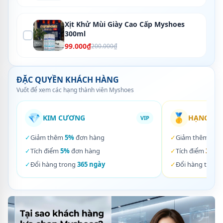
Xịt Khử Mùi Giày Cao Cấp Myshoes
300ml
99.000₫
200.000₫
ĐẶC QUYỀN KHÁCH HÀNG
Vuốt để xem các hạng thành viên Myshoes
💎
🥇
KIM CƯƠNG
HẠNG VÀ
VIP
✓
Giảm thêm
5%
đơn hàng
✓
Giảm thêm
3%
✓
Tích điểm
5%
đơn hàng
✓
Tích điểm
3%
đơ
✓
Đổi hàng trong
365 ngày
✓
Đổi hàng trong