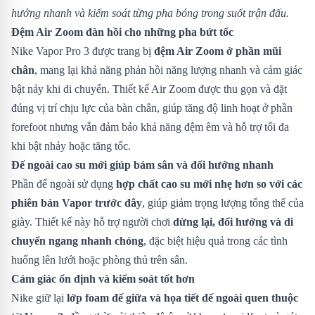
hướng nhanh và kiểm soát từng pha bóng trong suốt trận đấu.
Đệm Air Zoom đàn hồi cho những pha bứt tốc
Nike Vapor Pro 3 được trang bị
đệm Air Zoom ở phần mũi
chân
, mang lại khả năng phản hồi năng lượng nhanh và cảm giác
bật nảy khi di chuyển. Thiết kế Air Zoom được thu gọn và đặt
đúng vị trí chịu lực của bàn chân, giúp tăng độ linh hoạt ở phần
forefoot nhưng vẫn đảm bảo khả năng đệm êm và hỗ trợ tối đa
khi bật nhảy hoặc tăng tốc.
Đế ngoài cao su mới giúp bám sân và đổi hướng nhanh
Phần đế ngoài sử dụng
hợp chất cao su mới nhẹ hơn so với các
phiên bản Vapor trước đây
, giúp giảm trọng lượng tổng thể của
giày. Thiết kế này hỗ trợ người chơi
dừng lại, đổi hướng và di
chuyển ngang nhanh chóng
, đặc biệt hiệu quả trong các tình
huống lên lưới hoặc phòng thủ trên sân.
Cảm giác ổn định và kiểm soát tốt hơn
Nike giữ lại
lớp foam đế giữa và họa tiết đế ngoài quen thuộc