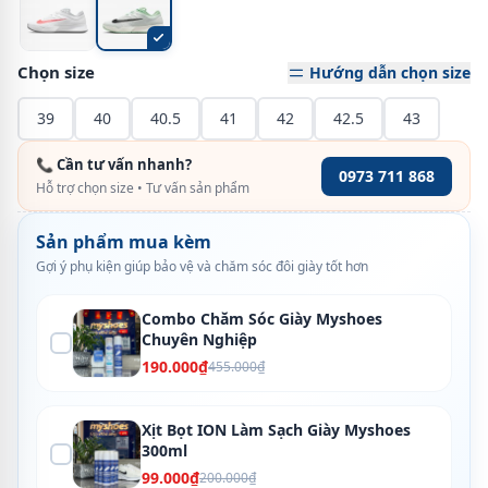
Chọn size
Hướng dẫn chọn size
39
40
40.5
41
42
42.5
43
📞 Cần tư vấn nhanh?
0973 711 868
Hỗ trợ chọn size • Tư vấn sản phẩm
Sản phẩm mua kèm
Gợi ý phụ kiện giúp bảo vệ và chăm sóc đôi giày tốt hơn
Combo Chăm Sóc Giày Myshoes
Chuyên Nghiệp
190.000₫
455.000₫
Xịt Bọt ION Làm Sạch Giày Myshoes
300ml
99.000₫
200.000₫