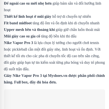
Đế ngoài cao su mới nhẹ hơn
giúp bám sân và đổi hướng linh
hoạt
Thiết kế linh hoạt ở mũi giày
hỗ trợ di chuyển tự nhiên
Fit band midfoot
tăng độ ôm và ổn định khi di chuyển nhanh
Upper mesh bền và thoáng khí
giúp giữ chân luôn thoải mái
Mũi giày cao su gia cố
tăng độ bền khi thi đấu
Nike Vapor Pro 3
là lựa chọn lý tưởng cho người chơi tennis
hoặc pickleball cần một đôi giày nhẹ, linh hoạt và ổn định. Với
thiết kế tối ưu cho các pha di chuyển tốc độ cao trên sân cứng,
đôi giày giúp bạn tự tin kiểm soát từng pha bóng và duy trì phong
độ suốt trận đấu.
Giày
Nike Vapor Pro 3
tại Myshoes.vn được phân phối chính
hãng. Full box, đầy đủ hóa đơn.