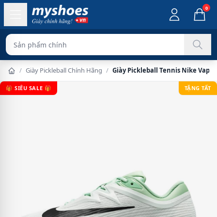
0
Sản phẩm chính hãng 100%
/
Giày Pickleball Chính Hãng
/
Giày Pickleball Tennis Nike Vapo
🎁 SIÊU SALE 🎁
TẶNG TẤT