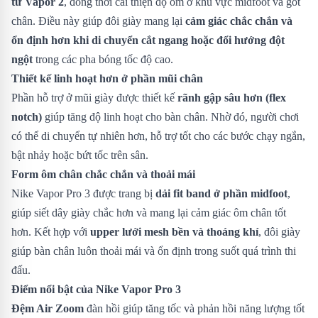
từ Vapor 2
, đồng thời cải thiện độ ôm ở khu vực midfoot và gót
chân. Điều này giúp đôi giày mang lại
cảm giác chắc chắn và
ổn định hơn khi di chuyển cắt ngang hoặc đổi hướng đột
ngột
trong các pha bóng tốc độ cao.
Thiết kế linh hoạt hơn ở phần mũi chân
Phần hỗ trợ ở mũi giày được thiết kế
rãnh gập sâu hơn (flex
notch)
giúp tăng độ linh hoạt cho bàn chân. Nhờ đó, người chơi
có thể di chuyển tự nhiên hơn, hỗ trợ tốt cho các bước chạy ngắn,
bật nhảy hoặc bứt tốc trên sân.
Form ôm chân chắc chắn và thoải mái
Nike Vapor Pro 3 được trang bị
dải fit band ở phần midfoot
,
giúp siết dây giày chắc hơn và mang lại cảm giác ôm chân tốt
hơn. Kết hợp với
upper lưới mesh bền và thoáng khí
, đôi giày
giúp bàn chân luôn thoải mái và ổn định trong suốt quá trình thi
đấu.
Điểm nổi bật của Nike Vapor Pro 3
Đệm Air Zoom
đàn hồi giúp tăng tốc và phản hồi năng lượng tốt