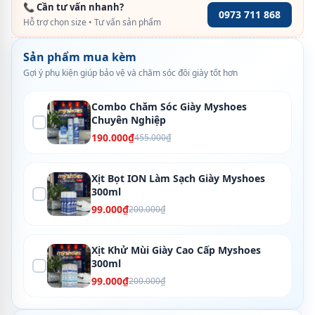
📞 Cần tư vấn nhanh?
0973 711 868
Hỗ trợ chọn size • Tư vấn sản phẩm
Sản phẩm mua kèm
Gợi ý phụ kiện giúp bảo vệ và chăm sóc đôi giày tốt hơn
Combo Chăm Sóc Giày Myshoes
Chuyên Nghiệp
190.000₫
455.000₫
Xịt Bọt ION Làm Sạch Giày Myshoes
300ml
99.000₫
200.000₫
Xịt Khử Mùi Giày Cao Cấp Myshoes
300ml
99.000₫
200.000₫