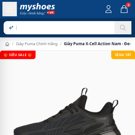
0
Sản phẩm ch
/
Giày Puma Chính Hãng
/
Giày Puma X-Cell Action Nam - Đen
🎁 SIÊU SALE 🎁
TẶNG TẤT