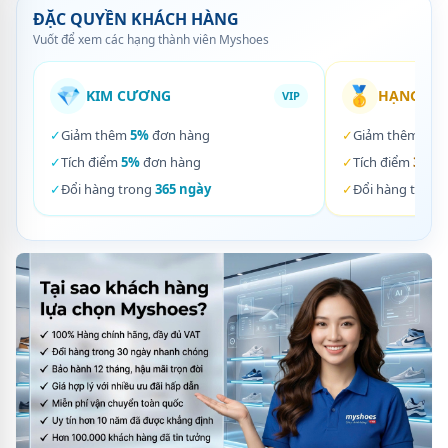
ĐẶC QUYỀN KHÁCH HÀNG
Vuốt để xem các hạng thành viên Myshoes
💎
🥇
KIM CƯƠNG
HẠNG VÀ
VIP
✓
Giảm thêm
5%
đơn hàng
✓
Giảm thêm
3%
✓
Tích điểm
5%
đơn hàng
✓
Tích điểm
3%
đơ
✓
Đổi hàng trong
365 ngày
✓
Đổi hàng trong