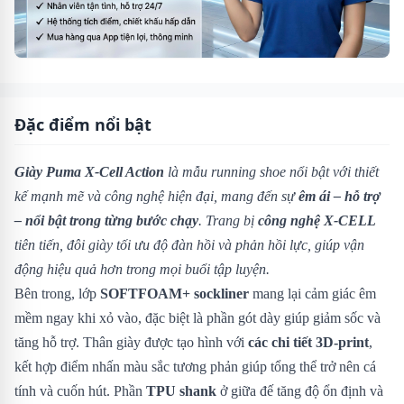
Đặc điểm nổi bật
Giày Puma X-Cell Action
là mẫu running shoe nổi bật với thiết
kế mạnh mẽ và công nghệ hiện đại, mang đến sự
êm ái – hỗ trợ
– nổi bật trong từng bước chạy
. Trang bị
công nghệ X-CELL
tiên tiến, đôi giày tối ưu độ đàn hồi và phản hồi lực, giúp vận
động hiệu quả hơn trong mọi buổi tập luyện.
Bên trong, lớp
SOFTFOAM+ sockliner
mang lại cảm giác êm
mềm ngay khi xỏ vào, đặc biệt là phần gót dày giúp giảm sốc và
tăng hỗ trợ. Thân giày được tạo hình với
các chi tiết 3D-print
,
kết hợp điểm nhấn màu sắc tương phản giúp tổng thể trở nên cá
tính và cuốn hút. Phần
TPU shank
ở giữa đế tăng độ ổn định và