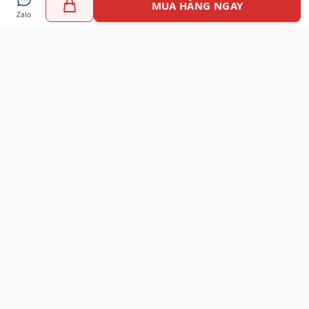
MUA HÀNG NGAY
Zalo
Myshoes là nền tảng mua sắm giày chính hãng hàng đầu
Việt Nam với hơn 100.000 khách hàng đã tin tưởng và lựa
chọn. Cùng với công nghệ hiện đại chúng tôi cam kết
mang đến trải nghiệm mua sắm tuyệt vời nhất.