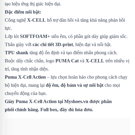
tạo hiệu ứng thị giác hiện đại.
Đặc điểm nổi bật:
Công nghệ
X-CELL
hỗ trợ đàn hồi và tăng khả năng phản hồi
lực.
Lớp lót
SOFTFOAM+
siêu êm, có phần gót dày giúp giảm sốc.
Thân giày với
các chi tiết 3D-print
, hiện đại và nổi bật.
TPU shank
tăng độ ổn định và tạo điểm nhấn phong cách.
Buộc dây chắc chắn, logo
PUMA Cat
và
X-CELL
trên nhiều vị
trí, tăng tính nhận diện.
Puma X-Cell Action
– lựa chọn hoàn hảo cho phong cách chạy
bộ hiện đại, mang lại
độ êm, độ bám và sự nổi bật
cho mọi
chuyển động của bạn.
Giày Puma X-Cell Action
tại Myshoes.vn được phân
phối chính hãng. Full box, đầy đủ hóa đơn.