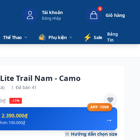
0
Tài khoản
Giỏ hàng
Đăng nhập
Bảng
⚡️
Thể Thao
Phụ kiện
Sale
Tin
Lite Trail Nam - Camo
iá)
Đã bán 41
00₫
-11%
APP -100K
n
2.390.000₫
→
ẻ hơn 100.000₫
Hướng dẫn chọn size