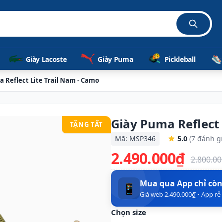
Giày Lacoste
Giày Puma
Pickleball
 Reflect Lite Trail Nam - Camo
Giày Puma Reflect 
TẶNG TẤT
Mã: MSP346
5.0
(7 đánh g
2.490.000₫
2.800.0
Mua qua App chỉ cò
📱
Giá web 2.490.000₫ • App r
Chọn size