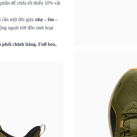
 phần đế chứa tối thiểu 10% vật
i cần một đôi giày
nhẹ – êm –
ng ngoài trời đến sinh hoạt
.
phối chính hãng. Full box,