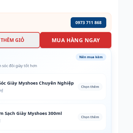
0973 711 868
MUA HÀNG NGAY
THÊM GIỎ
Nên mua kèm
 sóc đôi giày tốt hơn
óc Giày Myshoes Chuyên Nghiệp
Chọn thêm
0₫
àm Sạch Giày Myshoes 300ml
Chọn thêm
₫