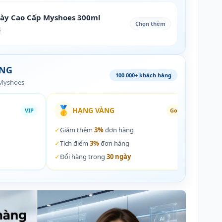
iày Cao Cấp Myshoes 300ml
Chọn thêm
₫
ÀNG
100.000+ khách hàng
 Myshoes
🥇
🏵️
HẠNG VÀNG
VIP
Gold
✓
Giảm thêm
3%
đơn hàng
✓
Giả
✓
Tích điểm
3%
đơn hàng
✓
Tích
✓
Đổi hàng trong
30 ngày
✓
Đổi 