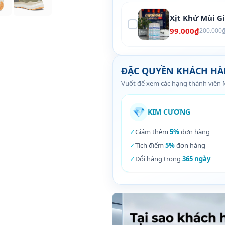
Xịt Khử Mùi G
99.000₫
200.000
ĐẶC QUYỀN KHÁCH H
Vuốt để xem các hạng thành viên
💎
KIM CƯƠNG
✓
Giảm thêm
5%
đơn hàng
✓
Tích điểm
5%
đơn hàng
✓
Đổi hàng trong
365 ngày