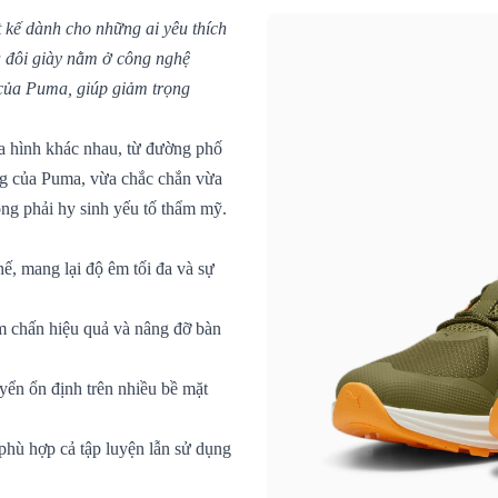
t kế dành cho những ai yêu thích
a đôi giày nằm ở công nghệ
của Puma, giúp giảm trọng
.
ịa hình khác nhau, từ đường phố
g của Puma, vừa chắc chắn vừa
ông phải hy sinh yếu tố thẩm mỹ.
ế, mang lại độ êm tối đa và sự
ảm chấn hiệu quả và nâng đỡ bàn
uyển ổn định trên nhiều bề mặt
hù hợp cả tập luyện lẫn sử dụng