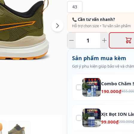
43
📞 Cần tư vấn nhanh?
Hỗ trợ chọn size • Tư vấn sản phẩm
Sản phẩm mua kèm
Gợi ý phụ kiện giúp bảo vệ và chăm
Combo Chăm S
190.000₫
455.00
Xịt Bọt ION L
99.000₫
200.000