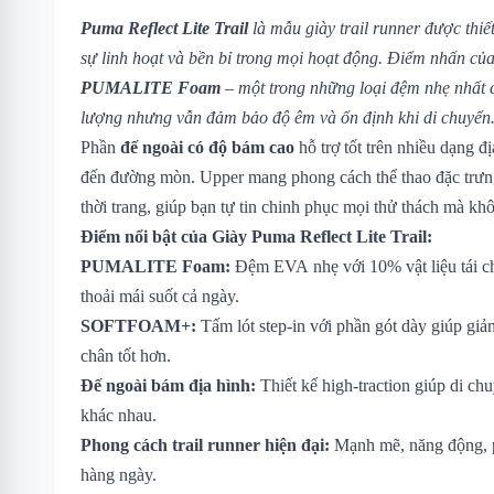
Puma Reflect Lite Trail
là mẫu giày trail runner được thiế
sự linh hoạt và bền bỉ trong mọi hoạt động. Điểm nhấn củ
PUMALITE Foam
– một trong những loại đệm nhẹ nhất 
lượng nhưng vẫn đảm bảo độ êm và ổn định khi di chuyển
Phần
đế ngoài có độ bám cao
hỗ trợ tốt trên nhiều dạng đ
đến đường mòn. Upper mang phong cách thể thao đặc trưn
thời trang, giúp bạn tự tin chinh phục mọi thử thách mà kh
Điểm nổi bật của Giày Puma Reflect Lite Trail:
PUMALITE Foam:
Đệm EVA nhẹ với 10% vật liệu tái ch
thoải mái suốt cả ngày.
SOFTFOAM+:
Tấm lót step-in với phần gót dày giúp gi
chân tốt hơn.
Đế ngoài bám địa hình:
Thiết kế high-traction giúp di ch
khác nhau.
Phong cách trail runner hiện đại:
Mạnh mẽ, năng động, p
hàng ngày.