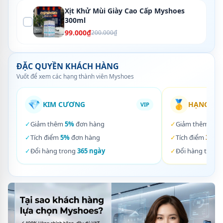
Xịt Khử Mùi Giày Cao Cấp Myshoes
300ml
99.000₫
200.000₫
ĐẶC QUYỀN KHÁCH HÀNG
Vuốt để xem các hạng thành viên Myshoes
💎
🥇
KIM CƯƠNG
HẠNG VÀ
VIP
✓
Giảm thêm
5%
đơn hàng
✓
Giảm thêm
3%
✓
Tích điểm
5%
đơn hàng
✓
Tích điểm
3%
đơ
✓
Đổi hàng trong
365 ngày
✓
Đổi hàng trong