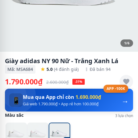
1/6
Giày adidas NY 90 Nữ - Trắng Xanh Lá
Mã: MSA684
5.0
(4 đánh giá)
Đã bán 94
1.790.000₫
2.600.000₫
-31%
APP -100K
Mua qua App chỉ còn
1.690.000₫
→
📱
Giá web 1.790.000₫ • App rẻ hơn 100.000₫
Màu sắc
3 lựa chọn