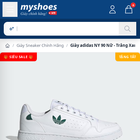
0
Sản phẩm
/
Giày Sneaker Chính Hãng
/
Giày adidas NY 90 Nữ - Trắng Xanh
🎁 SIÊU SALE 🎁
TẶNG TẤT