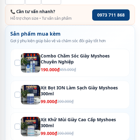
📞 Cần tư vấn nhanh?
0973 711 868
Hỗ trợ chọn size • Tư vấn sản phẩm
Sản phẩm mua kèm
Gợi ý phụ kiện giúp bảo vệ và chăm sóc đôi giày tốt hơn
Combo Chăm Sóc Giày Myshoes
Chuyên Nghiệp
190.000₫
455.000₫
Xịt Bọt ION Làm Sạch Giày Myshoes
300ml
99.000₫
200.000₫
Xịt Khử Mùi Giày Cao Cấp Myshoes
300ml
99.000₫
200.000₫