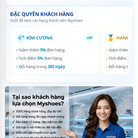
ĐẶC QUYỀN KHÁCH HÀNG
Vuốt để xem các hạng thành viên Myshoes
💎
🥇
KIM CƯƠNG
HẠNG VÀ
VIP
✓
Giảm thêm
5%
đơn hàng
✓
Giảm thêm
3%
✓
Tích điểm
5%
đơn hàng
✓
Tích điểm
3%
đơ
✓
Đổi hàng trong
365 ngày
✓
Đổi hàng trong