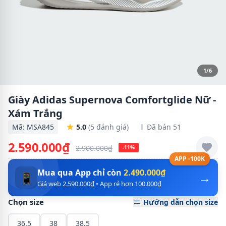
1/6
Giày Adidas Supernova Comfortglide Nữ -
Xám Trắng
Mã: MSA845
5.0
(5 đánh giá)
Đã bán 51
2.590.000₫
2.900.000₫
-11%
APP -100K
Mua qua App chỉ còn
2.490.000₫
→
📱
Giá web 2.590.000₫ • App rẻ hơn 100.000₫
Chọn size
Hướng dẫn chọn size
36.5
38
38.5