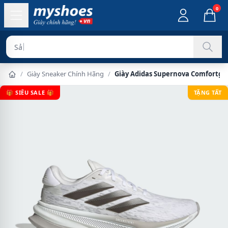
0
Sản phẩm ch
/
Giày Sneaker Chính Hãng
/
Giày Adidas Supernova Comfortgli
🎁 SIÊU SALE 🎁
TẶNG TẤT