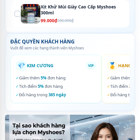
Xịt Khử Mùi Giày Cao Cấp Myshoes
300ml
99.000₫
200.000₫
ĐẶC QUYỀN KHÁCH HÀNG
Vuốt để xem các hạng thành viên Myshoes
💎
🥇
KIM CƯƠNG
HẠNG VÀ
VIP
✓
Giảm thêm
5%
đơn hàng
✓
Giảm thêm
3%
✓
Tích điểm
5%
đơn hàng
✓
Tích điểm
3%
đơ
✓
Đổi hàng trong
365 ngày
✓
Đổi hàng trong