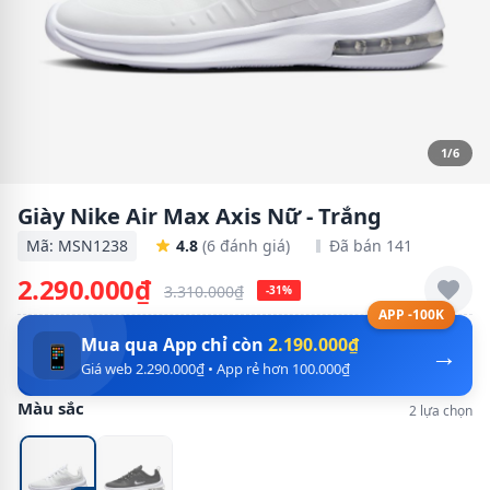
1/6
Giày Nike Air Max Axis Nữ - Trắng
Mã: MSN1238
4.8
(6 đánh giá)
Đã bán 141
2.290.000₫
3.310.000₫
-31%
APP -100K
Mua qua App chỉ còn
2.190.000₫
→
📱
Giá web 2.290.000₫ • App rẻ hơn 100.000₫
Màu sắc
2 lựa chọn