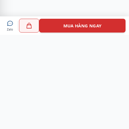
MUA HÀNG NGAY
Zalo
Myshoes là nền tảng mua sắm giày chính hãng hàng đầu
Việt Nam với hơn 100.000 khách hàng đã tin tưởng và lựa