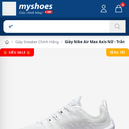
0
Sản phẩm
/
Giày Sneaker Chính Hãng
/
Giày Nike Air Max Axis Nữ - Trắng
🎁 SIÊU SALE 🎁
TẶNG TẤT