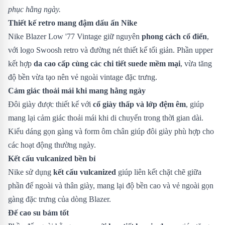
phục hằng ngày.
Thiết kế retro mang đậm dấu ấn Nike
Nike Blazer Low '77 Vintage giữ nguyên
phong cách cổ điển
,
với logo Swoosh retro và đường nét thiết kế tối giản. Phần upper
kết hợp
da cao cấp cùng các chi tiết suede mềm mại
, vừa tăng
độ bền vừa tạo nên vẻ ngoài vintage đặc trưng.
Cảm giác thoải mái khi mang hằng ngày
Đôi giày được thiết kế với
cổ giày thấp và lớp đệm êm
, giúp
mang lại cảm giác thoải mái khi di chuyển trong thời gian dài.
Kiểu dáng gọn gàng và form ôm chân giúp đôi giày phù hợp cho
các hoạt động thường ngày.
Kết cấu vulcanized bền bỉ
Nike sử dụng
kết cấu vulcanized
giúp liên kết chặt chẽ giữa
phần đế ngoài và thân giày, mang lại độ bền cao và vẻ ngoài gọn
gàng đặc trưng của dòng Blazer.
Đế cao su bám tốt