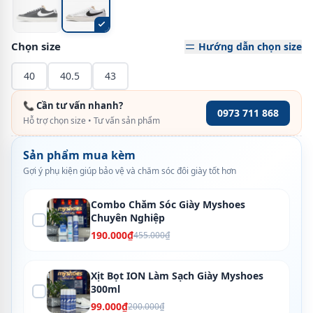
Chọn size
Hướng dẫn chọn size
40
40.5
43
📞 Cần tư vấn nhanh?
0973 711 868
Hỗ trợ chọn size • Tư vấn sản phẩm
Sản phẩm mua kèm
Gợi ý phụ kiện giúp bảo vệ và chăm sóc đôi giày tốt hơn
Combo Chăm Sóc Giày Myshoes
Chuyên Nghiệp
190.000₫
455.000₫
Xịt Bọt ION Làm Sạch Giày Myshoes
300ml
99.000₫
200.000₫