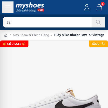
0
Sản phẩm chín
/
Giày Sneaker Chính Hãng
/
Giày Nike Blazer Low '77 Vintage 
🎁 SIÊU SALE 🎁
TẶNG TẤT