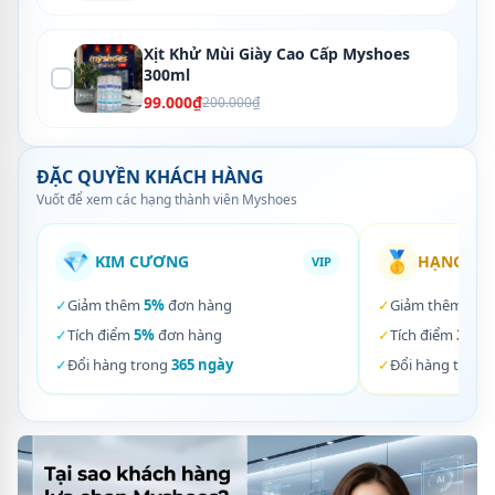
Xịt Khử Mùi Giày Cao Cấp Myshoes
300ml
99.000₫
200.000₫
ĐẶC QUYỀN KHÁCH HÀNG
Vuốt để xem các hạng thành viên Myshoes
💎
🥇
KIM CƯƠNG
HẠNG VÀ
VIP
✓
Giảm thêm
5%
đơn hàng
✓
Giảm thêm
3%
✓
Tích điểm
5%
đơn hàng
✓
Tích điểm
3%
đơ
✓
Đổi hàng trong
365 ngày
✓
Đổi hàng trong