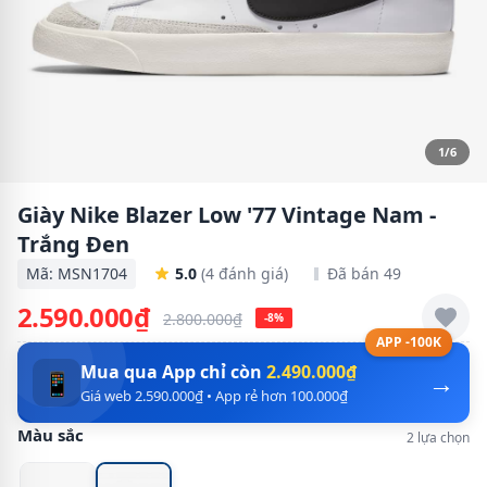
1/6
Giày Nike Blazer Low '77 Vintage Nam -
Trắng Đen
Mã: MSN1704
5.0
(4 đánh giá)
Đã bán 49
2.590.000₫
2.800.000₫
-8%
APP -100K
Mua qua App chỉ còn
2.490.000₫
→
📱
Giá web 2.590.000₫ • App rẻ hơn 100.000₫
Màu sắc
2 lựa chọn