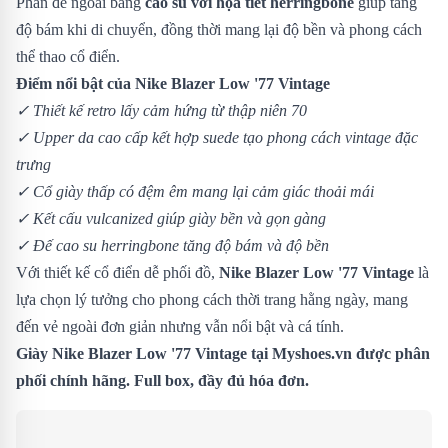
Phần đế ngoài bằng
cao su với họa tiết herringbone
giúp tăng
độ bám khi di chuyển, đồng thời mang lại độ bền và phong cách
thể thao cổ điển.
Điểm nổi bật của Nike Blazer Low '77 Vintage
✓ Thiết kế retro lấy cảm hứng từ thập niên 70
✓ Upper da cao cấp kết hợp suede tạo phong cách vintage đặc
trưng
✓ Cổ giày thấp có đệm êm mang lại cảm giác thoải mái
✓ Kết cấu vulcanized giúp giày bền và gọn gàng
✓ Đế cao su herringbone tăng độ bám và độ bền
Với thiết kế cổ điển dễ phối đồ,
Nike Blazer Low '77 Vintage
là
lựa chọn lý tưởng cho phong cách thời trang hằng ngày, mang
đến vẻ ngoài đơn giản nhưng vẫn nổi bật và cá tính.
Giày Nike Blazer Low '77 Vintage tại Myshoes.vn được phân
phối chính hãng. Full box, đầy đủ hóa đơn.