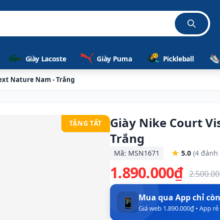
Giày Lacoste
Giày Puma
Pickleball
Next Nature Nam - Trắng
Giày Nike Court V
TẶNG TẤT
Trắng
Mã: MSN1671
5.0
(4 đánh 
1.890.000₫
2.500.0
Mua qua App chỉ cò
📱
Giá web 1.890.000₫ • App r