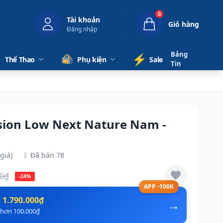
0
Tài khoản
Giỏ hàng
Đăng nhập
Bảng
⚡️
Thể Thao
Phụ kiện
Sale
Tin
ision Low Next Nature Nam -
giá)
Đã bán 78
00₫
-24%
APP -100K
n
1.790.000₫
→
ẻ hơn 100.000₫