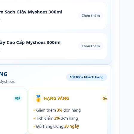
àm Sạch Giày Myshoes 300ml
Chọn thêm
₫
iày Cao Cấp Myshoes 300ml
Chọn thêm
₫
ÀNG
100.000+ khách hàng
 Myshoes
🥇
🏵️
HẠNG VÀNG
VIP
Gold
✓
Giảm thêm
3%
đơn hàng
✓
Giả
✓
Tích điểm
3%
đơn hàng
✓
Tích
✓
Đổi hàng trong
30 ngày
✓
Đổi 