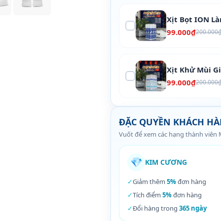
Xịt Bọt ION L
99.000₫
200.000
Xịt Khử Mùi G
99.000₫
200.000
ĐẶC QUYỀN KHÁCH H
Vuốt để xem các hạng thành viên
💎
KIM CƯƠNG
✓
Giảm thêm
5%
đơn hàng
✓
Tích điểm
5%
đơn hàng
✓
Đổi hàng trong
365 ngày