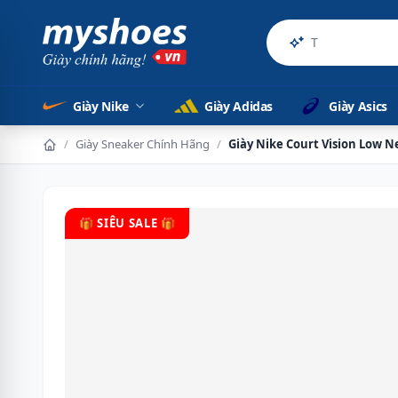
Sản phẩm c
Giày Nike
Giày Adidas
Giày Asics
/
Giày Sneaker Chính Hãng
/
Giày Nike Court Vision Low 
🎁 SIÊU SALE 🎁