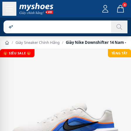
0
Sản phẩ
/
Giày Sneaker Chính Hãng
/
Giày Nike Downshifter 14 Nam - T
🎁 SIÊU SALE 🎁
TẶNG TẤT