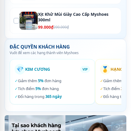
Xịt Khử Mùi Giày Cao Cấp Myshoes
300ml
99.000₫
200.000₫
ĐẶC QUYỀN KHÁCH HÀNG
Vuốt để xem các hạng thành viên Myshoes
💎
🥇
KIM CƯƠNG
HẠNG VÀ
VIP
✓
Giảm thêm
5%
đơn hàng
✓
Giảm thêm
3%
✓
Tích điểm
5%
đơn hàng
✓
Tích điểm
3%
đơ
✓
Đổi hàng trong
365 ngày
✓
Đổi hàng trong