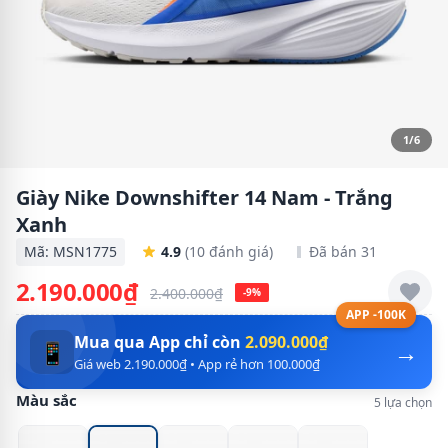
1/6
Giày Nike Downshifter 14 Nam - Trắng
Xanh
Mã: MSN1775
4.9
(10 đánh giá)
Đã bán 31
2.190.000₫
2.400.000₫
-9%
APP -100K
Mua qua App chỉ còn
2.090.000₫
→
📱
Giá web 2.190.000₫ • App rẻ hơn 100.000₫
Màu sắc
5 lựa chọn