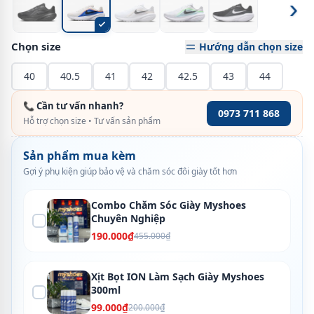
›
Chọn size
Hướng dẫn chọn size
40
40.5
41
42
42.5
43
44
📞 Cần tư vấn nhanh?
0973 711 868
Hỗ trợ chọn size • Tư vấn sản phẩm
Sản phẩm mua kèm
Gợi ý phụ kiện giúp bảo vệ và chăm sóc đôi giày tốt hơn
Combo Chăm Sóc Giày Myshoes
Chuyên Nghiệp
190.000₫
455.000₫
Xịt Bọt ION Làm Sạch Giày Myshoes
300ml
99.000₫
200.000₫