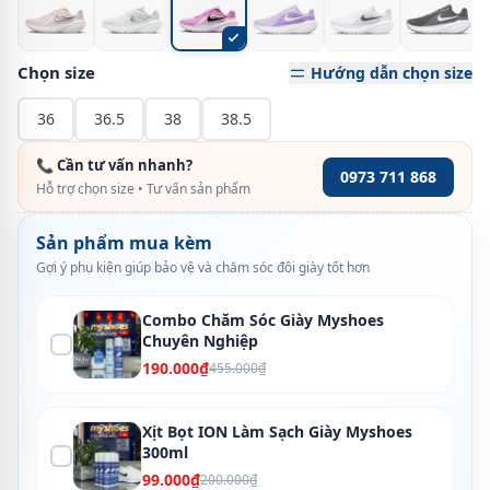
Chọn size
Hướng dẫn chọn size
36
36.5
38
38.5
📞 Cần tư vấn nhanh?
0973 711 868
Hỗ trợ chọn size • Tư vấn sản phẩm
Sản phẩm mua kèm
Gợi ý phụ kiện giúp bảo vệ và chăm sóc đôi giày tốt hơn
Combo Chăm Sóc Giày Myshoes
Chuyên Nghiệp
190.000₫
455.000₫
Xịt Bọt ION Làm Sạch Giày Myshoes
300ml
99.000₫
200.000₫