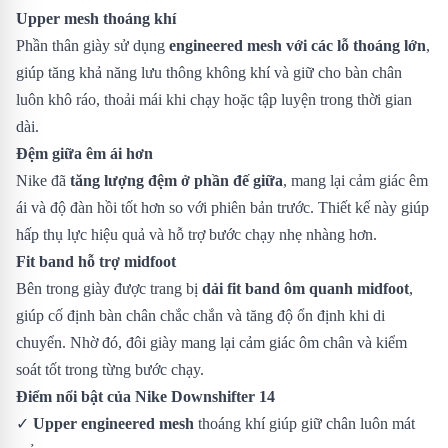
Upper mesh thoáng khí
Phần thân giày sử dụng
engineered mesh với các lỗ thoáng lớn
,
giúp tăng khả năng lưu thông không khí và giữ cho bàn chân
luôn khô ráo, thoải mái khi chạy hoặc tập luyện trong thời gian
dài.
Đệm giữa êm ái hơn
Nike đã
tăng lượng đệm ở phần đế giữa
, mang lại cảm giác êm
ái và độ đàn hồi tốt hơn so với phiên bản trước. Thiết kế này giúp
hấp thụ lực hiệu quả và hỗ trợ bước chạy nhẹ nhàng hơn.
Fit band hỗ trợ midfoot
Bên trong giày được trang bị
dải fit band ôm quanh midfoot
,
giúp cố định bàn chân chắc chắn và tăng độ ổn định khi di
chuyển. Nhờ đó, đôi giày mang lại cảm giác ôm chân và kiểm
soát tốt trong từng bước chạy.
Điểm nổi bật của Nike Downshifter 14
✓
Upper engineered mesh
thoáng khí giúp giữ chân luôn mát