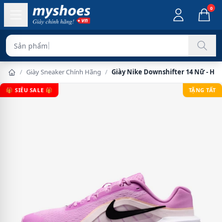
0
Sản phẩm chính hãng
/
Giày Sneaker Chính Hãng
/
Giày Nike Downshifter 14 Nữ - Hồ
🎁 SIÊU SALE 🎁
TẶNG TẤT