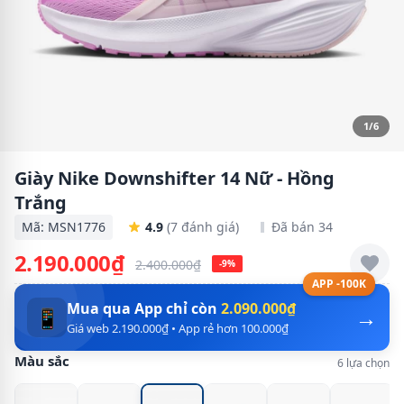
1/6
Giày Nike Downshifter 14 Nữ - Hồng
Trắng
Mã: MSN1776
4.9
(7 đánh giá)
Đã bán 34
2.190.000₫
2.400.000₫
-9%
APP -100K
Mua qua App chỉ còn
2.090.000₫
→
📱
Giá web 2.190.000₫ • App rẻ hơn 100.000₫
Màu sắc
6 lựa chọn