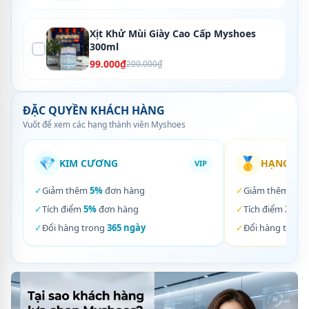
Xịt Khử Mùi Giày Cao Cấp Myshoes
300ml
99.000₫
200.000₫
ĐẶC QUYỀN KHÁCH HÀNG
Vuốt để xem các hạng thành viên Myshoes
💎
🥇
KIM CƯƠNG
HẠNG VÀ
VIP
✓
Giảm thêm
5%
đơn hàng
✓
Giảm thêm
3%
✓
Tích điểm
5%
đơn hàng
✓
Tích điểm
3%
đơ
✓
Đổi hàng trong
365 ngày
✓
Đổi hàng trong