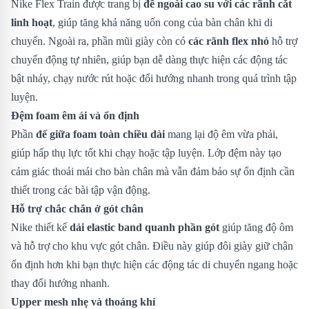
Nike Flex Train được trang bị
đế ngoài cao su với các rãnh cắt
linh hoạt
, giúp tăng khả năng uốn cong của bàn chân khi di
chuyển. Ngoài ra, phần mũi giày còn có
các rãnh flex nhỏ
hỗ trợ
chuyển động tự nhiên, giúp bạn dễ dàng thực hiện các động tác
bật nhảy, chạy nước rút hoặc đổi hướng nhanh trong quá trình tập
luyện.
Đệm foam êm ái và ổn định
Phần
đế giữa foam toàn chiều dài
mang lại độ êm vừa phải,
giúp hấp thụ lực tốt khi chạy hoặc tập luyện. Lớp đệm này tạo
cảm giác thoải mái cho bàn chân mà vẫn đảm bảo sự ổn định cần
thiết trong các bài tập vận động.
Hỗ trợ chắc chắn ở gót chân
Nike thiết kế
dải elastic band quanh phần gót
giúp tăng độ ôm
và hỗ trợ cho khu vực gót chân. Điều này giúp đôi giày giữ chân
ổn định hơn khi bạn thực hiện các động tác di chuyển ngang hoặc
thay đổi hướng nhanh.
Upper mesh nhẹ và thoáng khí