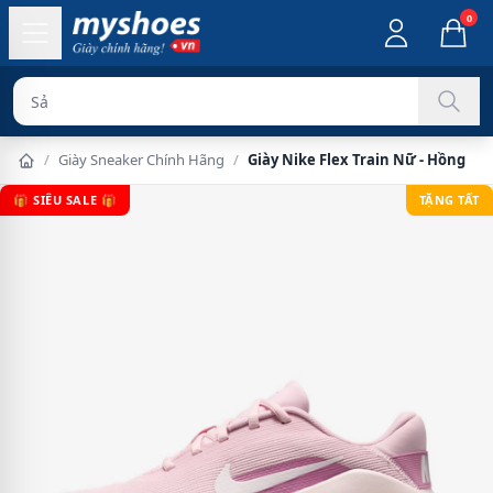
0
Sản phẩm chín
/
Giày Sneaker Chính Hãng
/
Giày Nike Flex Train Nữ - Hồng
🎁 SIÊU SALE 🎁
TẶNG TẤT