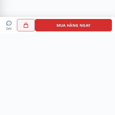
MUA HÀNG NGAY
Zalo
Myshoes là nền tảng mua sắm giày chính hãng hàng đầu