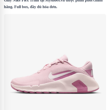
Giày Nike Flex Train tại Myshoes.vn được phân phối chính
hãng. Full box, đầy đủ hóa đơn.