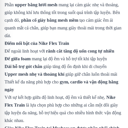
Phần
upper bằng lưới mesh
mang lại cảm giác nhẹ và thoáng,
giúp không khí lưu thông tốt trong suốt quá trình tập luyện. Bên
cạnh đó,
phần cổ giày bằng mesh mềm
tạo cảm giác êm ái
quanh mắt cá chân, giúp bạn mang giày thoải mái trong thời gian
dài.
Điểm nổi bật của Nike Flex Train
Đế ngoài linh hoạt với
rãnh cắt tăng độ uốn cong tự nhiên
Đế giữa foam
mang lại độ êm và hỗ trợ tốt khi tập luyện
Dải hỗ trợ gót chân
giúp tăng độ ổn định khi di chuyển
Upper mesh nhẹ và thoáng khí
giúp giữ chân luôn thoải mái
Thiết kế đa năng phù hợp cho
gym, cardio và vận động hằng
ngày
Với sự kết hợp giữa độ linh hoạt, độ êm và thiết kế nhẹ,
Nike
Flex Train
là lựa chọn phù hợp cho những ai cần một đôi giày
tập luyện đa năng, hỗ trợ hiệu quả cho nhiều hình thức vận động
khác nhau.