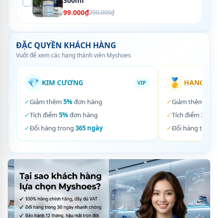
300ml
99.000₫
200.000₫
ĐẶC QUYỀN KHÁCH HÀNG
Vuốt để xem các hạng thành viên Myshoes
💎
🥇
KIM CƯƠNG
HẠNG VÀ
VIP
✓
Giảm thêm
5%
đơn hàng
✓
Giảm thêm
3%
✓
Tích điểm
5%
đơn hàng
✓
Tích điểm
3%
đơ
✓
Đổi hàng trong
365 ngày
✓
Đổi hàng trong