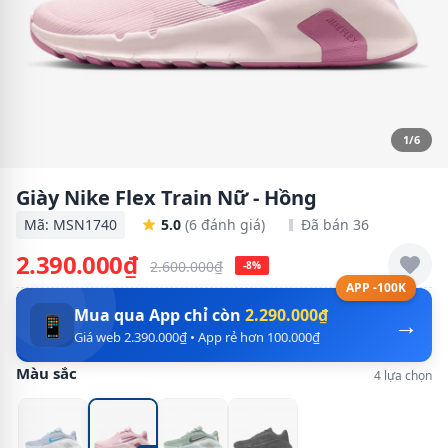
1/6
Giày Nike Flex Train Nữ - Hồng
Mã: MSN1740
5.0
(6 đánh giá)
Đã bán 36
2.390.000₫
2.600.000₫
-8%
APP -100K
Mua qua App chỉ còn
2.290.000₫
→
📱
Giá web 2.390.000₫ • App rẻ hơn 100.000₫
Màu sắc
4 lựa chọn