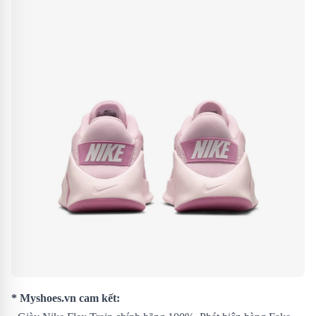
* Myshoes.vn cam kết: