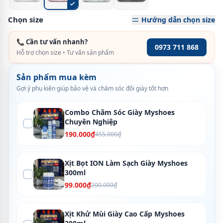
Chọn size
Hướng dẫn chọn size
📞 Cần tư vấn nhanh?
0973 711 868
Hỗ trợ chọn size • Tư vấn sản phẩm
Sản phẩm mua kèm
Gợi ý phụ kiện giúp bảo vệ và chăm sóc đôi giày tốt hơn
Combo Chăm Sóc Giày Myshoes
Chuyên Nghiệp
190.000₫
455.000₫
Xịt Bọt ION Làm Sạch Giày Myshoes
300ml
99.000₫
200.000₫
Xịt Khử Mùi Giày Cao Cấp Myshoes