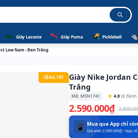
Giày Lacoste
Giày Puma
Pickleball
ect Low Nam - Đen Trắng
Giày Nike Jordan 
TẶNG TẤT
Trắng
Mã: MSN1741
4.8
(8 đánh 
2.590.000₫
2.800.0
Mua qua App chỉ cò
📱
Giá web 2.590.000₫ • App r