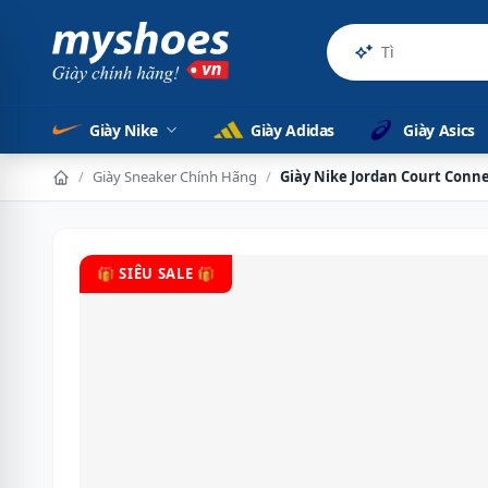
Sản phẩm c
Giày Nike
Giày Adidas
Giày Asics
/
Giày Sneaker Chính Hãng
/
Giày Nike Jordan Court Conn
🎁 SIÊU SALE 🎁