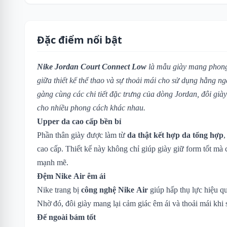
Đặc điểm nổi bật
Nike Jordan Court Connect Low
là mẫu giày mang phong 
giữa thiết kế thể thao và sự thoải mái cho sử dụng hằng n
gàng cùng các chi tiết đặc trưng của dòng Jordan, đôi già
cho nhiều phong cách khác nhau.
Upper da cao cấp bền bỉ
Phần thân giày được làm từ
da thật kết hợp da tổng hợp
,
cao cấp. Thiết kế này không chỉ giúp giày giữ form tốt mà 
mạnh mẽ.
Đệm Nike Air êm ái
Nike trang bị
công nghệ Nike Air
giúp hấp thụ lực hiệu q
Nhờ đó, đôi giày mang lại cảm giác êm ái và thoải mái khi s
Đế ngoài bám tốt