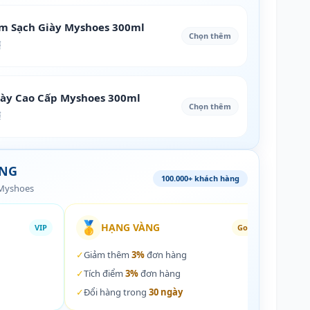
àm Sạch Giày Myshoes 300ml
Chọn thêm
₫
iày Cao Cấp Myshoes 300ml
Chọn thêm
₫
ÀNG
100.000+ khách hàng
 Myshoes
🥇
🏵️
HẠNG VÀNG
VIP
Gold
✓
Giảm thêm
3%
đơn hàng
✓
Giả
✓
Tích điểm
3%
đơn hàng
✓
Tích
✓
Đổi hàng trong
30 ngày
✓
Đổi 