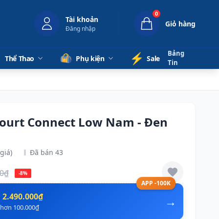
0
Tài khoản
Giỏ hàng
Đăng nhập
Bảng
⚡️
Thể Thao
Phụ kiện
Sale
Tin
Court Connect Low Nam - Đen
giá)
Đã bán 43
00₫
-8%
APP -100K
n
2.490.000₫
→
ẻ hơn 100.000₫