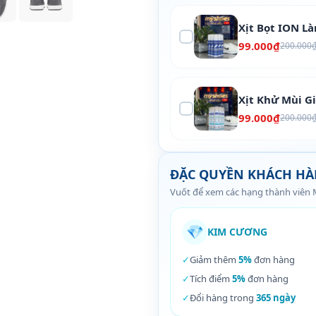
Xịt Bọt ION L
99.000₫
200.000
Xịt Khử Mùi G
99.000₫
200.000
ĐẶC QUYỀN KHÁCH H
Vuốt để xem các hạng thành viên
💎
KIM CƯƠNG
✓
Giảm thêm
5%
đơn hàng
✓
Tích điểm
5%
đơn hàng
✓
Đổi hàng trong
365 ngày