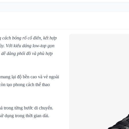
cách bóng rổ cổ điển, kết hợp
gày. Với kiểu dáng low-top gọn
y dễ dàng phối đồ và phù hợp
 mang lại độ bền cao và vẻ ngoài
còn tạo phong cách thể thao
uả trong từng bước di chuyển.
ử dụng trong thời gian dài.