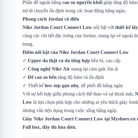
Phần đế ngoài bằng
cao su nguyên khối
giúp tăng độ bám 
trợ di chuyển ổn định trong các hoạt động hằng ngày.
Phong cách Jordan cổ điển
Nike Jordan Court Connect Low
nổi bật với
thiết kế l
cùng các chi tiết đặc trưng của Jordan, mang lại vẻ ngoài đ
trang.
Điểm nổi bật của Nike Jordan Court Connect Low
✓
Upper da thật và da tổng hợp
bền bỉ, cao cấp
✓
Công nghệ Nike Air
mang lại cảm giác êm ái
✓
Đế cao su bền
tăng độ bám và ổn định
✓ Thiết kế
low-top gọn nhẹ
, dễ phối đồ hằng ngày
Với sự kết hợp giữa phong cách thể thao và sự thoải mái,
N
Low
là lựa chọn phù hợp cho những ai yêu thích giày Jor
nhưng vẫn tiện dụng trong cuộc sống hằng ngày.
Giày Nike Jordan Court Connect Low tại Myshoes.vn 
Full box, đầy đủ hóa đơn.