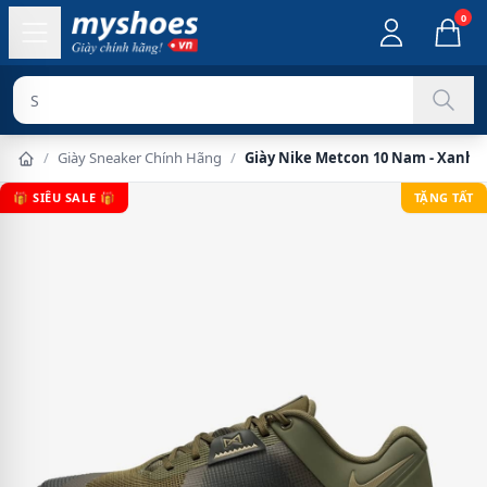
0
Sản phẩm chí
/
Giày Sneaker Chính Hãng
/
Giày Nike Metcon 10 Nam - Xanh 
🎁 SIÊU SALE 🎁
TẶNG TẤT