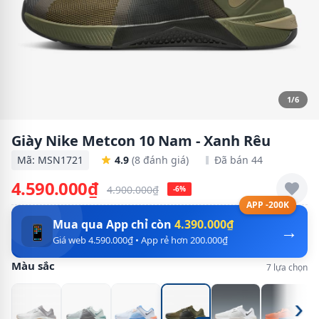
1/6
Giày Nike Metcon 10 Nam - Xanh Rêu
Mã: MSN1721
4.9
(8 đánh giá)
Đã bán 44
4.590.000₫
4.900.000₫
-6%
APP -200K
Mua qua App chỉ còn
4.390.000₫
→
📱
Giá web 4.590.000₫ • App rẻ hơn 200.000₫
Màu sắc
7 lựa chọn
›