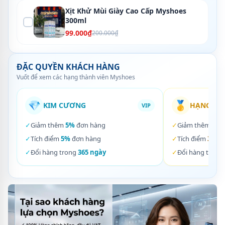
Xịt Khử Mùi Giày Cao Cấp Myshoes
300ml
99.000₫
200.000₫
ĐẶC QUYỀN KHÁCH HÀNG
Vuốt để xem các hạng thành viên Myshoes
💎
🥇
KIM CƯƠNG
HẠNG VÀ
VIP
✓
Giảm thêm
5%
đơn hàng
✓
Giảm thêm
3%
✓
Tích điểm
5%
đơn hàng
✓
Tích điểm
3%
đơ
✓
Đổi hàng trong
365 ngày
✓
Đổi hàng trong