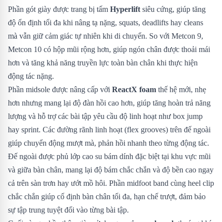
Phần gót giày được trang bị tấm
Hyperlift
siêu cứng, giúp tăng
độ ổn định tối đa khi nâng tạ nặng, squats, deadlifts hay cleans
mà vẫn giữ cảm giác tự nhiên khi di chuyển. So với Metcon 9,
Metcon 10 có hộp mũi rộng hơn, giúp ngón chân được thoải mái
hơn và tăng khả năng truyền lực toàn bàn chân khi thực hiện
động tác nặng.
Phần midsole được nâng cấp với
ReactX foam
thế hệ mới, nhẹ
hơn nhưng mang lại độ đàn hồi cao hơn, giúp tăng hoàn trả năng
lượng và hỗ trợ các bài tập yêu cầu độ linh hoạt như box jump
hay sprint. Các đường rãnh linh hoạt (flex grooves) trên đế ngoài
giúp chuyển động mượt mà, phản hồi nhanh theo từng động tác.
Đế ngoài được phủ lớp cao su bám dính đặc biệt tại khu vực mũi
và giữa bàn chân, mang lại độ bám chắc chắn và độ bền cao ngay
cả trên sàn trơn hay ướt mồ hôi. Phần midfoot band cùng heel clip
chắc chắn giúp cố định bàn chân tối đa, hạn chế trượt, đảm bảo
sự tập trung tuyệt đối vào từng bài tập.