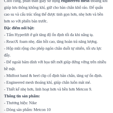
Cuối cùng, phần thân giày sử dụng
engineered mesh
thoáng khí
giúp lưu thông không khí, giữ cho bàn chân khô ráo. Đế quấn
cao su và cấu trúc tổng thể được tinh gọn hơn, nhẹ hơn và bền
hơn so với phiên bản trước.
Đặc điểm nổi bật:
- Tấm Hyperlift ở gót tăng độ ổn định tối đa khi nâng tạ.
- ReactX foam nhẹ, đàn hồi cao, tăng hoàn trả năng lượng.
- Hộp mũi rộng cho phép ngón chân duỗi tự nhiên, tối ưu lực
đẩy.
- Đế ngoài bám dính với họa tiết mới giúp đứng vững trên nhiều
bề mặt.
- Midfoot band & heel clip cố định bàn chân, tăng sự ổn định.
- Engineered mesh thoáng khí, giúp chân luôn mát mẻ.
- Thiết kế nhẹ hơn, linh hoạt hơn và bền hơn Metcon 9.
Thông tin sản phẩm:
- Thương hiệu: Nike
- Dòng sản phẩm: Metcon 10