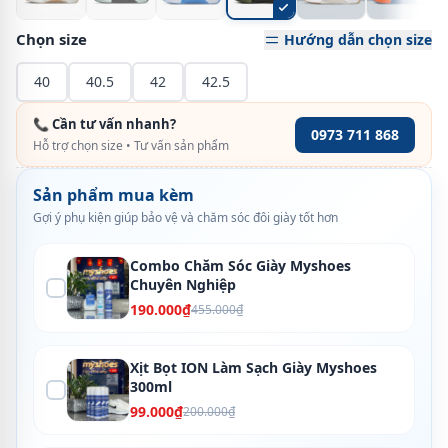
Chọn size
Hướng dẫn chọn size
40
40.5
42
42.5
📞 Cần tư vấn nhanh?
0973 711 868
Hỗ trợ chọn size • Tư vấn sản phẩm
Sản phẩm mua kèm
Gợi ý phụ kiện giúp bảo vệ và chăm sóc đôi giày tốt hơn
Combo Chăm Sóc Giày Myshoes
Chuyên Nghiệp
190.000₫
455.000₫
Xịt Bọt ION Làm Sạch Giày Myshoes
300ml
99.000₫
200.000₫