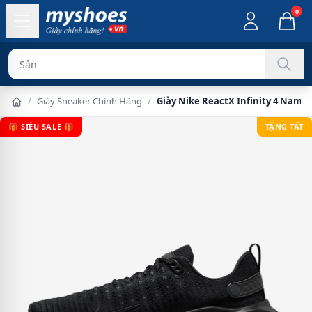
0
Sản phẩm chính
/
Giày Sneaker Chính Hãng
/
Giày Nike ReactX Infinity 4 Nam - 
🎁 SIÊU SALE 🎁
TẶNG TẤT