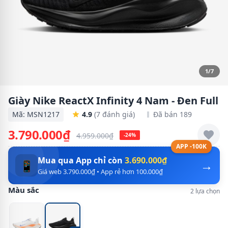
1/7
Giày Nike ReactX Infinity 4 Nam - Đen Full
Mã: MSN1217
4.9
(7 đánh giá)
Đã bán 189
3.790.000₫
4.959.000₫
-24%
APP -100K
Mua qua App chỉ còn
3.690.000₫
→
📱
Giá web 3.790.000₫ • App rẻ hơn 100.000₫
Màu sắc
2 lựa chọn