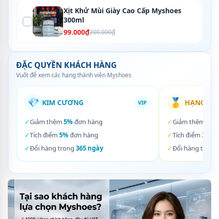
Xịt Khử Mùi Giày Cao Cấp Myshoes
300ml
99.000₫
200.000₫
ĐẶC QUYỀN KHÁCH HÀNG
Vuốt để xem các hạng thành viên Myshoes
💎
🥇
KIM CƯƠNG
HẠNG VÀ
VIP
✓
Giảm thêm
5%
đơn hàng
✓
Giảm thêm
3%
✓
Tích điểm
5%
đơn hàng
✓
Tích điểm
3%
đơ
✓
Đổi hàng trong
365 ngày
✓
Đổi hàng trong