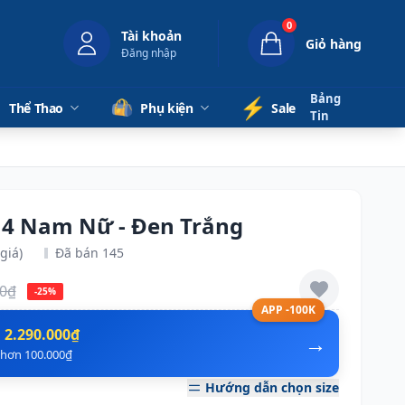
0
Tài khoản
Giỏ hàng
Đăng nhập
Bảng
⚡️
Thể Thao
Phụ kiện
Sale
Tin
y 4 Nam Nữ - Đen Trắng
giá)
Đã bán 145
00₫
-25%
APP -100K
n
2.290.000₫
→
ẻ hơn 100.000₫
Hướng dẫn chọn size