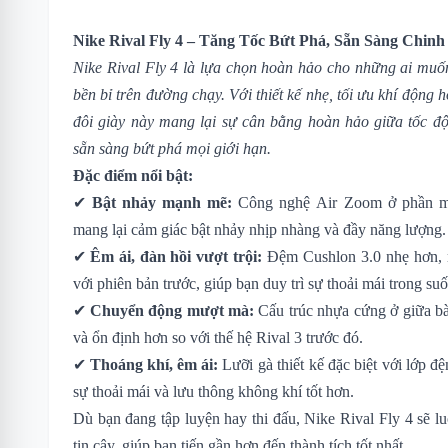
Nike Rival Fly 4 – Tăng Tốc Bứt Phá, Sẵn Sàng Chi
Nike Rival Fly 4 là lựa chọn hoàn hảo cho những ai muốn
bền bỉ trên đường chạy. Với thiết kế nhẹ, tối ưu khí động 
đôi giày này mang lại sự cân bằng hoàn hảo giữa tốc độ
sẵn sàng bứt phá mọi giới hạn.
Đặc điểm nổi bật:
✔
Bật nhảy mạnh mẽ:
Công nghệ Air Zoom ở phần mũi
mang lại cảm giác bật nhảy nhịp nhàng và đầy năng lượng.
✔
Êm ái, đàn hồi vượt trội:
Đệm Cushlon 3.0 nhẹ hơn, 
với phiên bản trước, giúp bạn duy trì sự thoải mái trong suố
✔
Chuyển động mượt mà:
Cấu trúc nhựa cứng ở giữa bà
và ổn định hơn so với thế hệ Rival 3 trước đó.
✔
Thoáng khí, êm ái:
Lưỡi gà thiết kế đặc biệt với lớp đ
sự thoải mái và lưu thông không khí tốt hơn.
Dù bạn đang tập luyện hay thi đấu, Nike Rival Fly 4 sẽ 
tin cậy, giúp bạn tiến gần hơn đến thành tích tốt nhất.