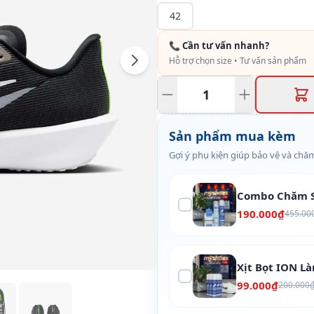
42
📞 Cần tư vấn nhanh?
Hỗ trợ chọn size • Tư vấn sản phẩm
Sản phẩm mua kèm
Gợi ý phụ kiện giúp bảo vệ và chăm
Combo Chăm S
190.000₫
455.00
Xịt Bọt ION L
99.000₫
200.000