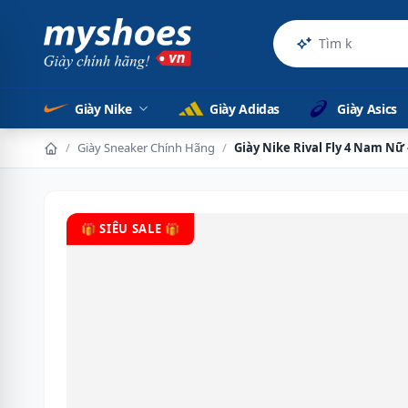
Sản phẩm
Giày Nike
Giày Adidas
Giày Asics
/
Giày Sneaker Chính Hãng
/
Giày Nike Rival Fly 4 Nam Nữ
🎁 SIÊU SALE 🎁