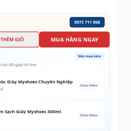
0973 711 868
MUA HÀNG NGAY
THÊM GIỎ
Nên mua kèm
 sóc đôi giày tốt hơn
óc Giày Myshoes Chuyên Nghiệp
Chọn thêm
0₫
àm Sạch Giày Myshoes 300ml
Chọn thêm
₫