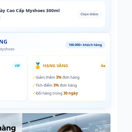
iày Cao Cấp Myshoes 300ml
Chọn thêm
₫
ÀNG
100.000+ khách hàng
 Myshoes
🥇
🏵️
HẠNG VÀNG
VIP
Gold
✓
Giảm thêm
3%
đơn hàng
✓
Giả
✓
Tích điểm
3%
đơn hàng
✓
Tích
✓
Đổi hàng trong
30 ngày
✓
Đổi 