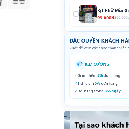
Xịt Khử Mùi G
99.000₫
200.000
ĐẶC QUYỀN KHÁCH H
Vuốt để xem các hạng thành viên
💎
KIM CƯƠNG
✓
Giảm thêm
5%
đơn hàng
✓
Tích điểm
5%
đơn hàng
✓
Đổi hàng trong
365 ngày