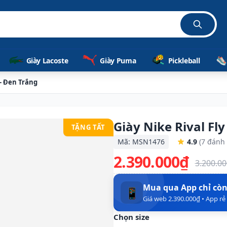
Giày Lacoste
Giày Puma
Pickleball
 - Đen Trắng
Giày Nike Rival Fl
TẶNG TẤT
Mã: MSN1476
4.9
(7 đánh 
2.390.000₫
3.200.0
Mua qua App chỉ cò
📱
Giá web 2.390.000₫ • App r
Chọn size