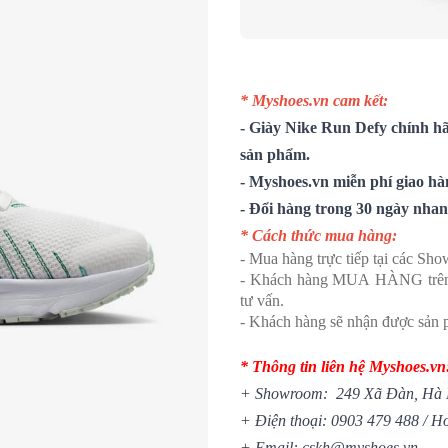
* Myshoes.vn cam kết:
-
Giày Nike Run Defy
chính hã
sản phẩm.
- Myshoes.vn miễn phí giao hà
- Đổi hàng trong 30 ngày nha
* Cách thức mua hàng:
- Mua hàng trực tiếp tại các S
- Khách hàng MUA HÀNG trên we
tư vấn.
- Khách hàng sẽ nhận được sản p
* Thông tin liên hệ Myshoes.vn
+ Showroom: 249 Xã Đàn, Hà 
+ Điện thoại:
0903 479 488
/
Ho
+ Email: cskh@myshoes.vn