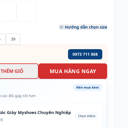
Hướng dẫn chọn size
5
39
0973 711 868
MUA HÀNG NGAY
THÊM GIỎ
Nên mua kèm
 sóc đôi giày tốt hơn
óc Giày Myshoes Chuyên Nghiệp
Chọn thêm
0₫