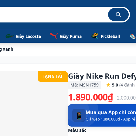
Giày Lacoste
Giày Puma
Pickleball
ng Xanh
Giày Nike Run Def
TẶNG TẤT
Mã: MSN1759
5.0
(4 đánh 
1.890.000₫
2.000.0
Mua qua App chỉ cò
📱
Giá web 1.890.000₫ • App r
Màu sắc