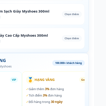
àm Sạch Giày Myshoes 300ml
Chọn thêm
₫
iày Cao Cấp Myshoes 300ml
Chọn thêm
₫
ÀNG
100.000+ khách hàng
 Myshoes
🥇
🏵️
HẠNG VÀNG
VIP
Gold
✓
Giảm thêm
3%
đơn hàng
✓
Giả
✓
Tích điểm
3%
đơn hàng
✓
Tích
✓
Đổi hàng trong
30 ngày
✓
Đổi 