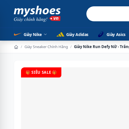
Freeship to
Giày Nike
Giày Adidas
Giày Asics
/
Giày Sneaker Chính Hãng
/
Giày Nike Run Defy Nữ - Trắ
🎁 SIÊU SALE 🎁