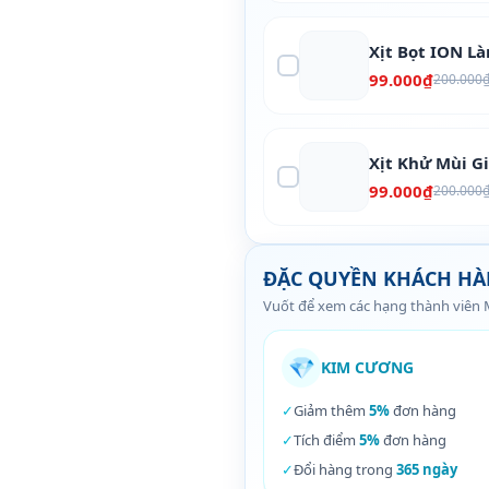
Xịt Bọt ION L
99.000₫
200.000
Xịt Khử Mùi G
99.000₫
200.000
ĐẶC QUYỀN KHÁCH H
Vuốt để xem các hạng thành viên
💎
KIM CƯƠNG
✓
Giảm thêm
5%
đơn hàng
✓
Tích điểm
5%
đơn hàng
✓
Đổi hàng trong
365 ngày