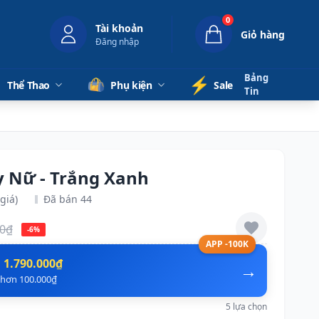
0
Tài khoản
Giỏ hàng
Đăng nhập
Bảng
⚡️
Thể Thao
Phụ kiện
Sale
Tin
y Nữ - Trắng Xanh
giá)
Đã bán 44
00₫
-6%
APP -100K
n
1.790.000₫
→
ẻ hơn 100.000₫
5 lựa chọn