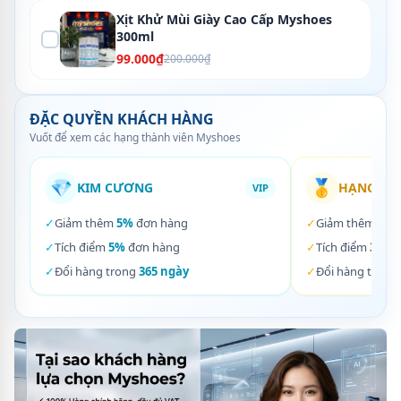
Xịt Khử Mùi Giày Cao Cấp Myshoes
300ml
99.000₫
200.000₫
ĐẶC QUYỀN KHÁCH HÀNG
Vuốt để xem các hạng thành viên Myshoes
💎
🥇
KIM CƯƠNG
HẠNG VÀ
VIP
✓
Giảm thêm
5%
đơn hàng
✓
Giảm thêm
3%
✓
Tích điểm
5%
đơn hàng
✓
Tích điểm
3%
đơ
✓
Đổi hàng trong
365 ngày
✓
Đổi hàng trong