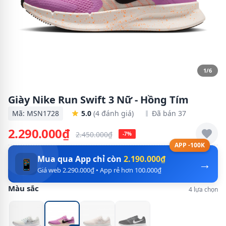
1/6
Giày Nike Run Swift 3 Nữ - Hồng Tím
Mã: MSN1728
5.0
(4 đánh giá)
Đã bán 37
2.290.000₫
2.450.000₫
-7%
APP -100K
Mua qua App chỉ còn
2.190.000₫
→
📱
Giá web 2.290.000₫ • App rẻ hơn 100.000₫
Màu sắc
4 lựa chọn