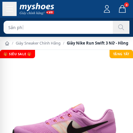
0
Sản phẩm chính hã
/
Giày Sneaker Chính Hãng
/
Giày Nike Run Swift 3 Nữ - Hồng T
🎁 SIÊU SALE 🎁
TẶNG TẤT