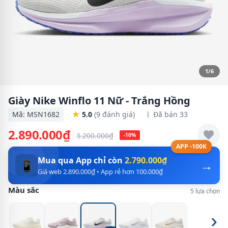
1/6
Giày Nike Winflo 11 Nữ - Trắng Hồng
Mã: MSN1682
5.0
(9 đánh giá)
Đã bán 33
2.890.000₫
3.200.000₫
-10%
APP -100K
Mua qua App chỉ còn
2.790.000₫
→
📱
Giá web 2.890.000₫ • App rẻ hơn 100.000₫
Màu sắc
5 lựa chọn
›