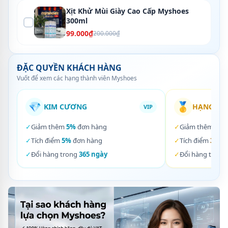
Xịt Khử Mùi Giày Cao Cấp Myshoes
300ml
99.000₫
200.000₫
ĐẶC QUYỀN KHÁCH HÀNG
Vuốt để xem các hạng thành viên Myshoes
💎
🥇
KIM CƯƠNG
HẠNG VÀ
VIP
✓
Giảm thêm
5%
đơn hàng
✓
Giảm thêm
3%
✓
Tích điểm
5%
đơn hàng
✓
Tích điểm
3%
đơ
✓
Đổi hàng trong
365 ngày
✓
Đổi hàng trong