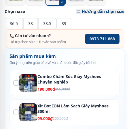
Chọn size
Hướng dẫn chọn size
36.5
38
38.5
39
📞 Cần tư vấn nhanh?
0973 711 868
Hỗ trợ chọn size • Tư vấn sản phẩm
Sản phẩm mua kèm
Gợi ý phụ kiện giúp bảo vệ và chăm sóc đôi giày tốt hơn
Combo Chăm Sóc Giày Myshoes
Chuyên Nghiệp
190.000₫
455.000₫
Xịt Bọt ION Làm Sạch Giày Myshoes
300ml
99.000₫
200.000₫