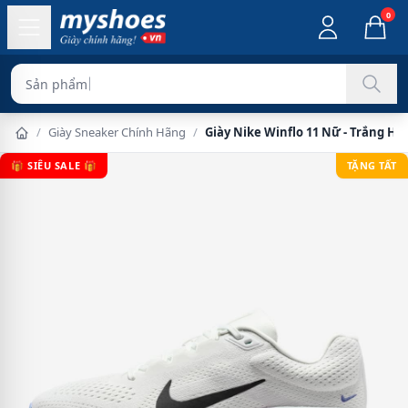
0
Sản phẩm chính hãn
/
Giày Sneaker Chính Hãng
/
Giày Nike Winflo 11 Nữ - Trắng Hồ
🎁 SIÊU SALE 🎁
TẶNG TẤT