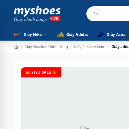
Sản phẩm chính
Giày Nike
Giày Adidas
Giày Asics
/
Giày Sneaker Chính Hãng
/
Giày Sneaker Nam
/
Giày adi
🎁 SIÊU SALE 🎁