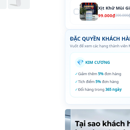
Xịt Khử Mùi G
99.000₫
200.000
ĐẶC QUYỀN KHÁCH H
Vuốt để xem các hạng thành viên
💎
KIM CƯƠNG
✓
Giảm thêm
5%
đơn hàng
✓
Tích điểm
5%
đơn hàng
✓
Đổi hàng trong
365 ngày