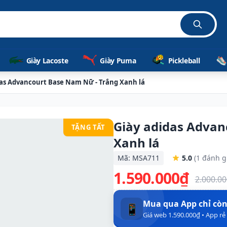
Giày Lacoste
Giày Puma
Pickleball
das Advancourt Base Nam Nữ - Trắng Xanh lá
Giày adidas Advan
TẶNG TẤT
Xanh lá
Mã: MSA711
5.0
(1 đánh g
1.590.000₫
2.000.0
Mua qua App chỉ cò
📱
Giá web 1.590.000₫ • App r