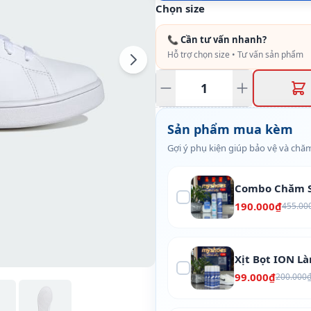
Chọn size
📞 Cần tư vấn nhanh?
Hỗ trợ chọn size • Tư vấn sản phẩm
Sản phẩm mua kèm
Gợi ý phụ kiện giúp bảo vệ và chăm
Combo Chăm S
190.000₫
455.00
Xịt Bọt ION L
99.000₫
200.000