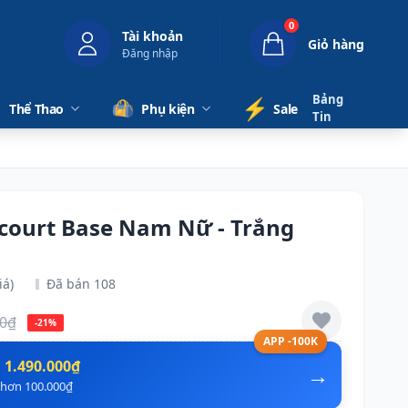
0
Tài khoản
Giỏ hàng
Đăng nhập
Bảng
⚡️
Thể Thao
Phụ kiện
Sale
Tin
court Base Nam Nữ - Trắng
iá)
Đã bán 108
00₫
-21%
APP -100K
n
1.490.000₫
→
ẻ hơn 100.000₫