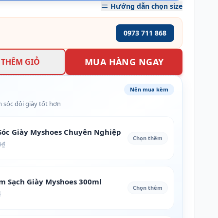
Hướng dẫn chọn size
0973 711 868
MUA HÀNG NGAY
THÊM GIỎ
Nên mua kèm
 sóc đôi giày tốt hơn
óc Giày Myshoes Chuyên Nghiệp
Chọn thêm
0₫
àm Sạch Giày Myshoes 300ml
Chọn thêm
₫