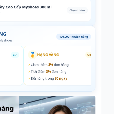
iày Cao Cấp Myshoes 300ml
Chọn thêm
₫
ÀNG
100.000+ khách hàng
 Myshoes
🥇
🏵️
HẠNG VÀNG
VIP
Gold
✓
Giảm thêm
3%
đơn hàng
✓
Giả
✓
Tích điểm
3%
đơn hàng
✓
Tích
✓
Đổi hàng trong
30 ngày
✓
Đổi 