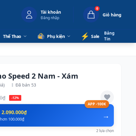
0
Tài khoản
Giỏ hàng
Đăng nhập
Bảng
⚡️
Thể Thao
Phụ kiện
Sale
Tin
mo Speed 2 Nam - Xám
iá)
Đã bán 53
00₫
-12%
APP -100K
n
2.090.000₫
→
ẻ hơn 100.000₫
2 lựa chọn