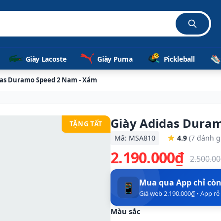
ãng 1
Giày Lacoste
Giày Puma
Pickleball
das Duramo Speed 2 Nam - Xám
Giày Adidas Dura
TẶNG TẤT
Mã: MSA810
4.9
(7 đánh g
2.190.000₫
2.500.0
Mua qua App chỉ cò
📱
Giá web 2.190.000₫ • App r
Màu sắc