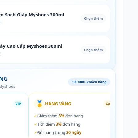
àm Sạch Giày Myshoes 300ml
Chọn thêm
₫
iày Cao Cấp Myshoes 300ml
Chọn thêm
₫
ÀNG
100.000+ khách hàng
 Myshoes
🥇
🏵️
HẠNG VÀNG
VIP
Gold
✓
Giảm thêm
3%
đơn hàng
✓
Giả
✓
Tích điểm
3%
đơn hàng
✓
Tích
✓
Đổi hàng trong
30 ngày
✓
Đổi 