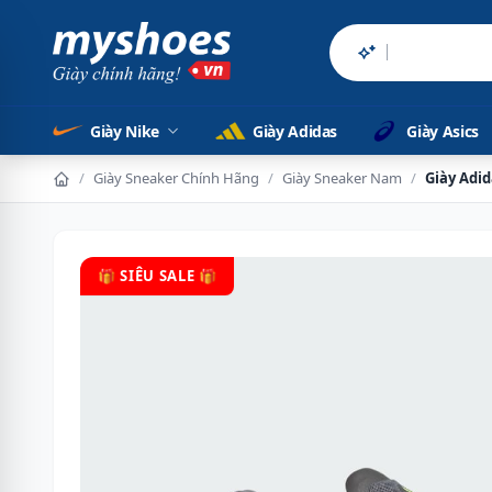
Sản phẩm chính h
Giày Nike
Giày Adidas
Giày Asics
/
Giày Sneaker Chính Hãng
/
Giày Sneaker Nam
/
Giày Adi
🎁 SIÊU SALE 🎁