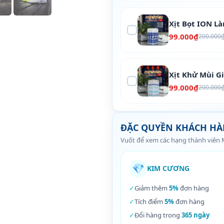
Xịt Bọt ION L
99.000₫
200.000
Xịt Khử Mùi G
99.000₫
200.000
ĐẶC QUYỀN KHÁCH H
Vuốt để xem các hạng thành viên
💎
KIM CƯƠNG
✓
Giảm thêm
5%
đơn hàng
✓
Tích điểm
5%
đơn hàng
✓
Đổi hàng trong
365 ngày