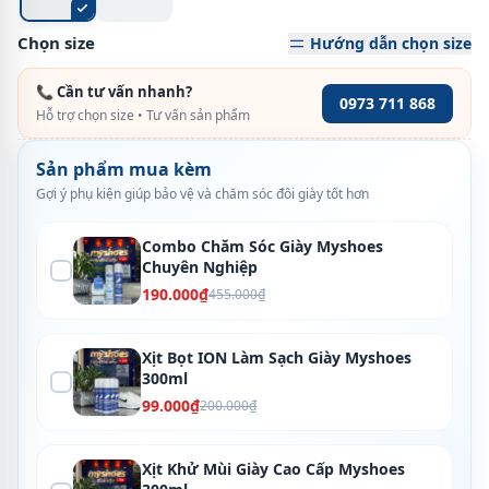
Chọn size
Hướng dẫn chọn size
📞 Cần tư vấn nhanh?
0973 711 868
Hỗ trợ chọn size • Tư vấn sản phẩm
Sản phẩm mua kèm
Gợi ý phụ kiện giúp bảo vệ và chăm sóc đôi giày tốt hơn
Combo Chăm Sóc Giày Myshoes
Chuyên Nghiệp
190.000₫
455.000₫
Xịt Bọt ION Làm Sạch Giày Myshoes
300ml
99.000₫
200.000₫
Xịt Khử Mùi Giày Cao Cấp Myshoes