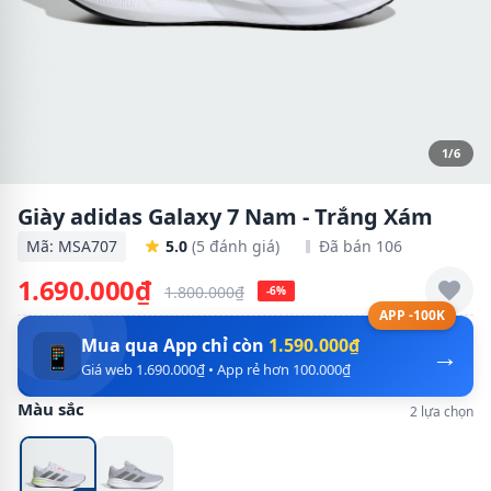
1/6
Giày adidas Galaxy 7 Nam - Trắng Xám
Mã: MSA707
5.0
(5 đánh giá)
Đã bán 106
1.690.000₫
1.800.000₫
-6%
APP -100K
Mua qua App chỉ còn
1.590.000₫
→
📱
Giá web 1.690.000₫ • App rẻ hơn 100.000₫
Màu sắc
2 lựa chọn