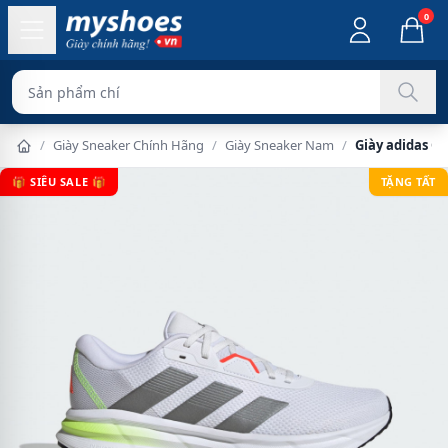
0
Sản phẩm chính hãng
/
Giày Sneaker Chính Hãng
/
Giày Sneaker Nam
/
Giày adidas G
🎁 SIÊU SALE 🎁
TẶNG TẤT