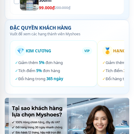
300ml
99.000₫
200.000₫
ĐẶC QUYỀN KHÁCH HÀNG
Vuốt để xem các hạng thành viên Myshoes
💎
🥇
KIM CƯƠNG
HẠNG VÀ
VIP
✓
Giảm thêm
5%
đơn hàng
✓
Giảm thêm
3%
✓
Tích điểm
5%
đơn hàng
✓
Tích điểm
3%
đơ
✓
Đổi hàng trong
365 ngày
✓
Đổi hàng trong