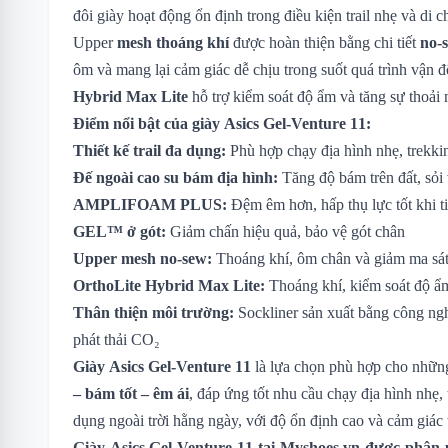
đôi giày hoạt động ổn định trong điều kiện trail nhẹ và di c
Upper
mesh thoáng khí
được hoàn thiện bằng chi tiết
no-
ôm và mang lại cảm giác dễ chịu trong suốt quá trình vận 
Hybrid Max Lite
hỗ trợ kiểm soát độ ẩm và tăng sự thoải 
Điểm nổi bật của giày Asics Gel-Venture 11:
Thiết kế trail đa dụng:
Phù hợp chạy địa hình nhẹ, trekkin
Đế ngoài cao su bám địa hình:
Tăng độ bám trên đất, sỏ
AMPLIFOAM PLUS:
Đệm êm hơn, hấp thụ lực tốt khi ti
GEL™ ở gót:
Giảm chấn hiệu quả, bảo vệ gót chân
Upper mesh no-sew:
Thoáng khí, ôm chân và giảm ma sá
OrthoLite Hybrid Max Lite:
Thoáng khí, kiểm soát độ ẩ
Thân thiện môi trường:
Sockliner sản xuất bằng công ng
phát thải CO₂
Giày Asics Gel-Venture 11
là lựa chọn phù hợp cho những
– bám tốt – êm ái
, đáp ứng tốt nhu cầu chạy địa hình nhẹ,
dụng ngoài trời hằng ngày, với độ ổn định cao và cảm giác t
Giày Asics Gel-Venture 11
tại Myshoes.vn được phân p