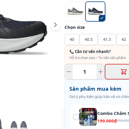
Chọn size
40
40.5
41.5
42
📞 Cần tư vấn nhanh?
Hỗ trợ chọn size • Tư vấn sản phẩm
Sản phẩm mua kèm
Gợi ý phụ kiện giúp bảo vệ và chăm
Combo Chăm S
190.000₫
455.00