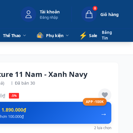
0
Tài khoản
Giỏ hàng
Đăng nhập
Bảng
⚡️
Thể Thao
Phụ kiện
Sale
Tin
nture 11 Nam - Xanh Navy
iá)
Đã bán 30
00₫
-5%
APP -100K
n
1.890.000₫
→
ẻ hơn 100.000₫
2 lựa chọn