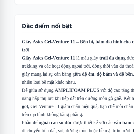
Đặc điểm nổi bật
Giày Asics Gel-Venture 11 – Bền bỉ, bám địa hình cho c
trời
Giày Asics Gel-Venture 11
là mẫu giày
trail đa dụng
được
trekking và các hoạt động ngoài trời, đồng thời vẫn đủ tho
giày mang lại sự cân bằng giữa
độ êm, độ bám và độ bền
nhiều loại bề mặt khác nhau.
Đế giữa sử dụng
AMPLIFOAM PLUS
với độ cao tăng t
năng hấp thụ lực khi tiếp đất trên đường mòn gồ ghề. Kết
gót
, Gel-Venture 11 giảm chấn hiệu quả, hạn chế mỏi chân
trên địa hình không bằng phẳng.
Phần
đế ngoài cao su đúc
được thiết kế với các
vân bám đ
di chuyển trên đất, sỏi, đường mòn hoặc bề mặt trơn trượt.