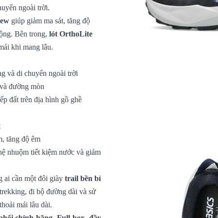
huyển ngoài trời.
sew
giúp giảm ma sát, tăng độ
động. Bên trong,
lót OrthoLite
mái khi mang lâu.
g và di chuyển ngoài trời
i và đường mòn
ếp đất trên địa hình gồ ghề
t
m, tăng độ êm
hệ nhuộm tiết kiệm nước và giảm
 ai cần một đôi giày
trail bền bỉ
 trekking, đi bộ đường dài và sử
hoải mái lâu dài.
hối chính hãng. Full box, đầy