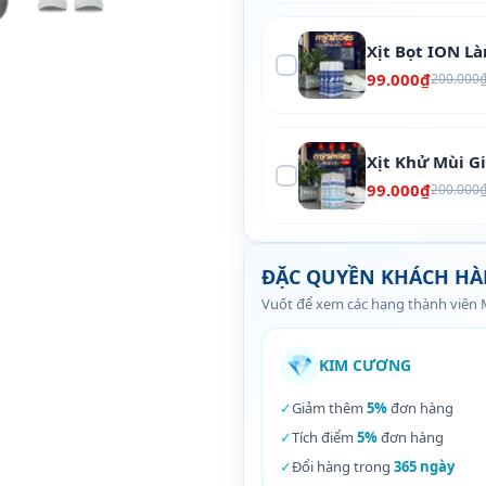
Xịt Bọt ION L
99.000₫
200.000
Xịt Khử Mùi G
99.000₫
200.000
ĐẶC QUYỀN KHÁCH H
Vuốt để xem các hạng thành viên
💎
KIM CƯƠNG
✓
Giảm thêm
5%
đơn hàng
✓
Tích điểm
5%
đơn hàng
✓
Đổi hàng trong
365 ngày