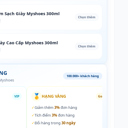
àm Sạch Giày Myshoes 300ml
Chọn thêm
₫
iày Cao Cấp Myshoes 300ml
Chọn thêm
₫
ÀNG
100.000+ khách hàng
 Myshoes
🥇
🏵️
HẠNG VÀNG
VIP
Gold
✓
Giảm thêm
3%
đơn hàng
✓
Giả
✓
Tích điểm
3%
đơn hàng
✓
Tích
✓
Đổi hàng trong
30 ngày
✓
Đổi 