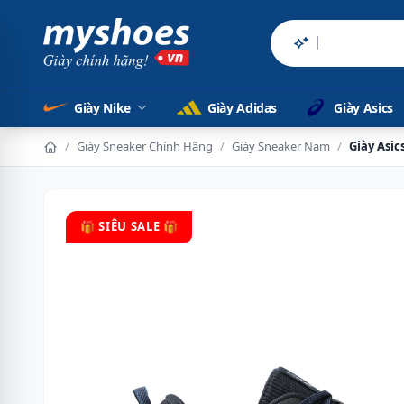
Sản phẩm chính
Giày Nike
Giày Adidas
Giày Asics
/
Giày Sneaker Chính Hãng
/
Giày Sneaker Nam
/
Giày Asi
🎁 SIÊU SALE 🎁