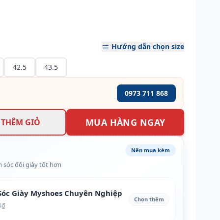
Hướng dẫn chọn size
42.5
43.5
0973 711 868
MUA HÀNG NGAY
THÊM GIỎ
Nên mua kèm
 sóc đôi giày tốt hơn
óc Giày Myshoes Chuyên Nghiệp
Chọn thêm
0₫