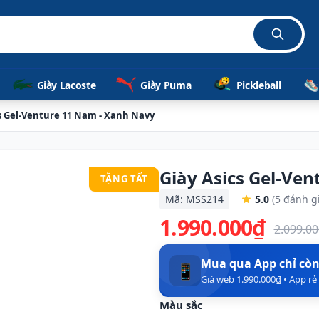
Giày Lacoste
Giày Puma
Pickleball
cs Gel-Venture 11 Nam - Xanh Navy
Giày Asics Gel-Ve
TẶNG TẤT
Mã: MSS214
5.0
(5 đánh g
1.990.000₫
2.099.0
Mua qua App chỉ cò
📱
Giá web 1.990.000₫ • App r
Màu sắc