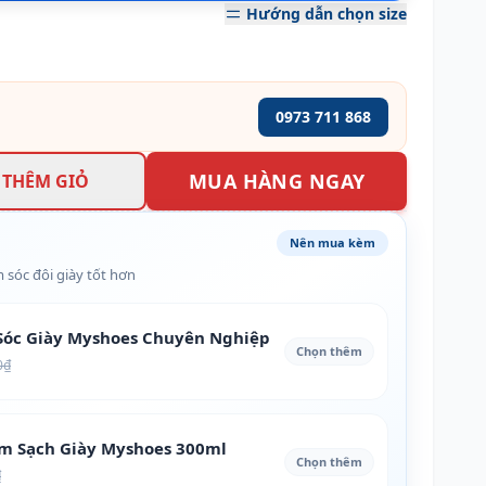
Hướng dẫn chọn size
0973 711 868
MUA HÀNG NGAY
THÊM GIỎ
Nên mua kèm
 sóc đôi giày tốt hơn
óc Giày Myshoes Chuyên Nghiệp
Chọn thêm
0₫
àm Sạch Giày Myshoes 300ml
Chọn thêm
₫