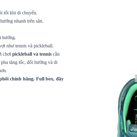
 tốt khi di chuyển.
 hướng nhanh trên sân.
i hướng.
t như tennis và pickleball.
i chơi
pickleball và tennis
cần
c pha tăng tốc, đổi hướng và di
hơn.
hối chính hãng. Full box, đầy