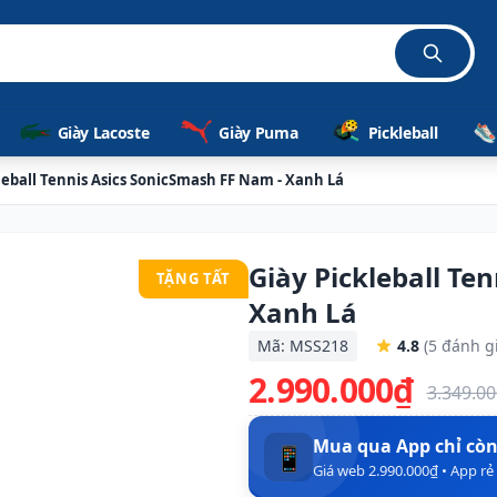
Giày Lacoste
Giày Puma
Pickleball
leball Tennis Asics SonicSmash FF Nam - Xanh Lá
Giày Pickleball Te
TẶNG TẤT
Xanh Lá
Mã: MSS218
4.8
(5 đánh g
2.990.000₫
3.349.0
Mua qua App chỉ cò
📱
Giá web 2.990.000₫ • App r