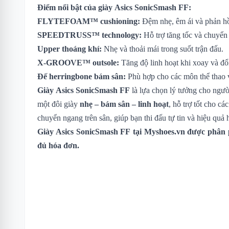
Điểm nổi bật của giày Asics SonicSmash FF:
FLYTEFOAM™ cushioning:
Đệm nhẹ, êm ái và phản hồi
SPEEDTRUSS™ technology:
Hỗ trợ tăng tốc và chuyển
Upper thoáng khí:
Nhẹ và thoải mái trong suốt trận đấu.
X-GROOVE™ outsole:
Tăng độ linh hoạt khi xoay và đổ
Đế herringbone bám sân:
Phù hợp cho các môn thể thao vợ
Giày Asics SonicSmash FF
là lựa chọn lý tưởng cho ngườ
một đôi giày
nhẹ – bám sân – linh hoạt
, hỗ trợ tốt cho cá
chuyển ngang trên sân, giúp bạn thi đấu tự tin và hiệu quả 
Giày
Asics SonicSmash FF
tại Myshoes.vn được phân p
đủ hóa đơn.