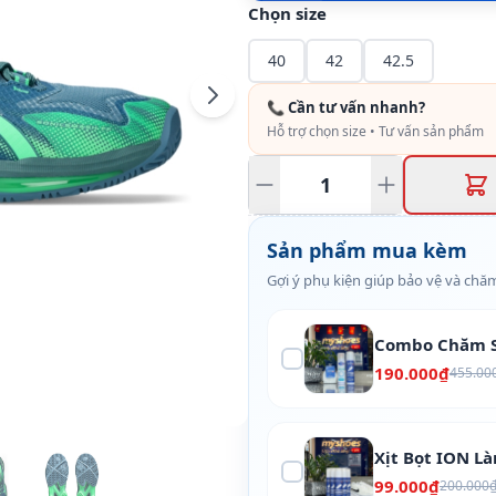
Chọn size
40
42
42.5
📞 Cần tư vấn nhanh?
Hỗ trợ chọn size • Tư vấn sản phẩm
Sản phẩm mua kèm
Gợi ý phụ kiện giúp bảo vệ và chăm
Combo Chăm S
190.000₫
455.00
Xịt Bọt ION L
99.000₫
200.000