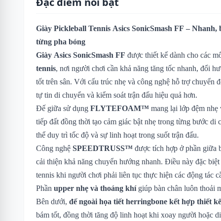
Đặc điểm nổi bật
Giày Pickleball Tennis Asics SonicSmash FF – Nhanh, 
từng pha bóng
Giày Asics SonicSmash FF
được thiết kế dành cho các m
tennis
, nơi người chơi cần khả năng tăng tốc nhanh, đổi h
tốt trên sân. Với cấu trúc nhẹ và công nghệ hỗ trợ chuyển 
tự tin di chuyển và kiểm soát trận đấu hiệu quả hơn.
Đế giữa sử dụng
FLYTEFOAM™
mang lại lớp đệm nhẹ v
tiếp đất đồng thời tạo cảm giác bật nhẹ trong từng bước di
thể duy trì tốc độ và sự linh hoạt trong suốt trận đấu.
Công nghệ
SPEEDTRUSS™
được tích hợp ở phần giữa 
cải thiện khả năng chuyển hướng nhanh. Điều này đặc biệt 
tennis khi người chơi phải liên tục thực hiện các động tác c
Phần
upper nhẹ và thoáng khí
giúp bàn chân luôn thoải m
Bên dưới,
đế ngoài họa tiết herringbone kết hợp thi
bám tốt, đồng thời tăng độ linh hoạt khi xoay người hoặc d