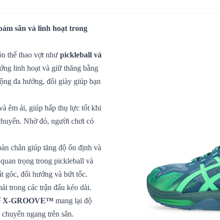
bám sân và linh hoạt trong
ôn thể thao vợt như
pickleball và
ướng linh hoạt và giữ thăng bằng
động đa hướng, đôi giày giúp bạn
à êm ái, giúp hấp thụ lực tốt khi
 chuyển. Nhờ đó, người chơi có
bàn chân giúp tăng độ ổn định và
quan trọng trong pickleball và
ắt góc, đổi hướng và bứt tốc.
ái trong các trận đấu kéo dài.
ết kế X-GROOVE™
mang lại độ
i chuyển ngang trên sân.