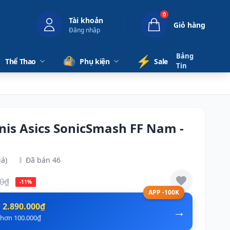
0
Tài khoản
Giỏ hàng
Đăng nhập
Bảng
⚡️
Thể Thao
Phụ kiện
Sale
Tin
nnis Asics SonicSmash FF Nam -
iá)
Đã bán 46
00₫
-11%
APP -100K
n
2.890.000₫
→
ẻ hơn 100.000₫