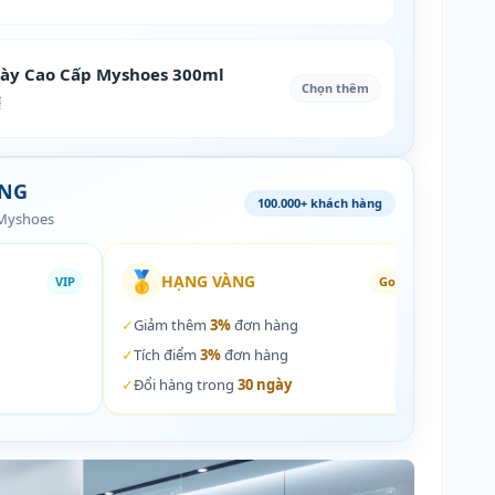
iày Cao Cấp Myshoes 300ml
Chọn thêm
₫
ÀNG
100.000+ khách hàng
 Myshoes
🥇
🏵️
HẠNG VÀNG
VIP
Gold
✓
Giảm thêm
3%
đơn hàng
✓
Giả
✓
Tích điểm
3%
đơn hàng
✓
Tích
✓
Đổi hàng trong
30 ngày
✓
Đổi 