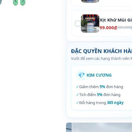
Xịt Khử Mùi G
99.000₫
200.000
ĐẶC QUYỀN KHÁCH H
Vuốt để xem các hạng thành viên
💎
KIM CƯƠNG
✓
Giảm thêm
5%
đơn hàng
✓
Tích điểm
5%
đơn hàng
✓
Đổi hàng trong
365 ngày