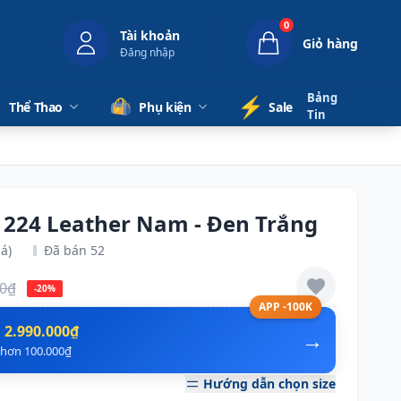
0
Tài khoản
Giỏ hàng
Đăng nhập
Bảng
⚡️
Thể Thao
Phụ kiện
Sale
Tin
p 224 Leather Nam - Đen Trắng
á)
Đã bán 52
00₫
-20%
APP -100K
n
2.990.000₫
→
ẻ hơn 100.000₫
Hướng dẫn chọn size