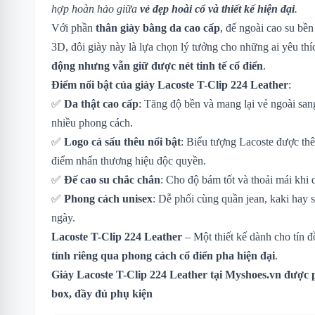
hợp hoàn hảo giữa
vẻ đẹp hoài cổ và thiết kế hiện đại
.
Với phần
thân giày bằng da cao cấp
, đế ngoài cao su bền
3D, đôi giày này là lựa chọn lý tưởng cho những ai yêu th
động nhưng vẫn giữ được nét tinh tế cổ điển
.
Điểm nổi bật của giày Lacoste T-Clip 224 Leather
:
✅
Da thật cao cấp
: Tăng độ bền và mang lại vẻ ngoài san
nhiều phong cách.
✅
Logo cá sấu thêu nổi bật
: Biểu tượng Lacoste được thêu
điểm nhấn thương hiệu độc quyền.
✅
Đế cao su chắc chắn
: Cho độ bám tốt và thoải mái khi 
✅
Phong cách unisex
: Dễ phối cùng quần jean, kaki hay 
ngày.
Lacoste T-Clip 224 Leather
– Một thiết kế dành cho tín
tính riêng qua phong cách cổ điển pha hiện đại
.
Giày Lacoste T-Clip 224 Leather
tại Myshoes.vn được p
box, đầy đủ phụ kiện