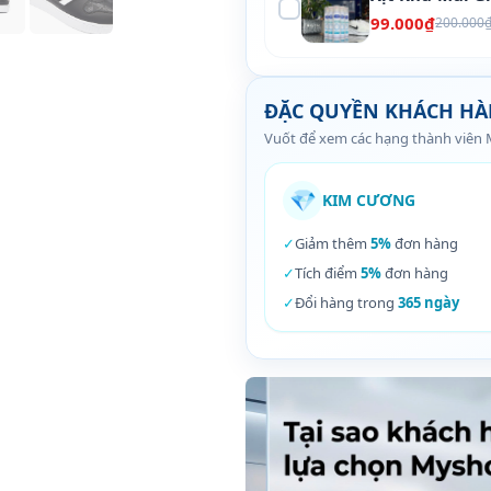
99.000₫
200.000
ĐẶC QUYỀN KHÁCH H
Vuốt để xem các hạng thành viên
💎
KIM CƯƠNG
✓
Giảm thêm
5%
đơn hàng
✓
Tích điểm
5%
đơn hàng
✓
Đổi hàng trong
365 ngày