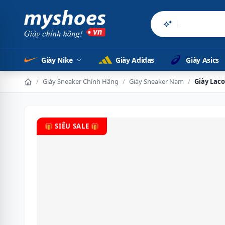
Sản phẩm chín
Giày Nike
Giày Adidas
Giày Asics
/
Giày Sneaker Chính Hãng
/
Giày Sneaker Nam
/
Giày Laco
🎁 SIÊU SALE 🎁