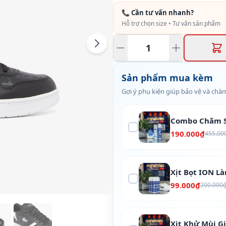
📞 Cần tư vấn nhanh?
Hỗ trợ chọn size • Tư vấn sản phẩm
Sản phẩm mua kèm
Gợi ý phụ kiện giúp bảo vệ và chăm
Combo Chăm S
190.000₫
455.00
Xịt Bọt ION L
99.000₫
200.000
Xịt Khử Mùi G