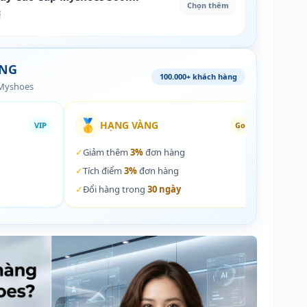
Chọn thêm
₫
ÀNG
100.000+ khách hàng
 Myshoes
🥇
🏵️
HẠNG VÀNG
VIP
Gold
✓
Giảm thêm
3%
đơn hàng
✓
Giả
✓
Tích điểm
3%
đơn hàng
✓
Tích
✓
Đổi hàng trong
30 ngày
✓
Đổi 