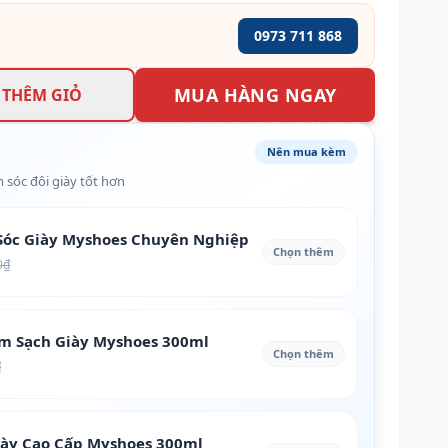
0973 711 868
MUA HÀNG NGAY
THÊM GIỎ
Nên mua kèm
 sóc đôi giày tốt hơn
óc Giày Myshoes Chuyên Nghiệp
Chọn thêm
0₫
àm Sạch Giày Myshoes 300ml
Chọn thêm
₫
iày Cao Cấp Myshoes 300ml