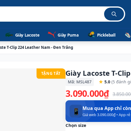
Giày Lacoste
Giày Puma
Pickleball
ste T-Clip 224 Leather Nam - Đen Trắng
Giày Lacoste T-Cli
TẶNG TẤT
Mã: MSL487
5.0
(5 đánh gi
3.090.000₫
3.850.0
Mua qua App chỉ cò
📱
Giá web 3.090.000₫ • App r
Chọn size