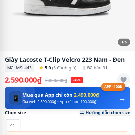
1/6
Giày Lacoste T-Clip Velcro 223 Nam - Đen
Mã: MSL443
5.0
(3 đánh giá)
Đã bán 91
2.590.000₫
3.850.000₫
-33%
APP -100K
Mua qua App chỉ còn
2.490.000₫
→
📱
Giá web 2.590.000₫ • App rẻ hơn 100.000₫
Chọn size
Hướng dẫn chọn size
41