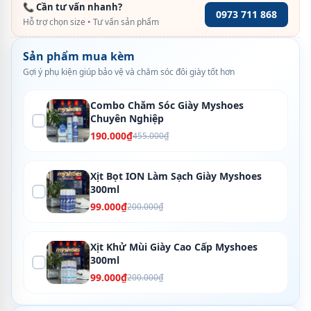
📞 Cần tư vấn nhanh?
0973 711 868
Hỗ trợ chọn size • Tư vấn sản phẩm
Sản phẩm mua kèm
Gợi ý phụ kiện giúp bảo vệ và chăm sóc đôi giày tốt hơn
Combo Chăm Sóc Giày Myshoes
Chuyên Nghiệp
190.000₫
455.000₫
Xịt Bọt ION Làm Sạch Giày Myshoes
300ml
99.000₫
200.000₫
Xịt Khử Mùi Giày Cao Cấp Myshoes
300ml
99.000₫
200.000₫