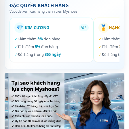
ĐẶC QUYỀN KHÁCH HÀNG
Vuốt để xem các hạng thành viên Myshoes
💎
🥇
KIM CƯƠNG
HẠNG VÀ
VIP
✓
Giảm thêm
5%
đơn hàng
✓
Giảm thêm
3%
✓
Tích điểm
5%
đơn hàng
✓
Tích điểm
3%
đơ
✓
Đổi hàng trong
365 ngày
✓
Đổi hàng trong