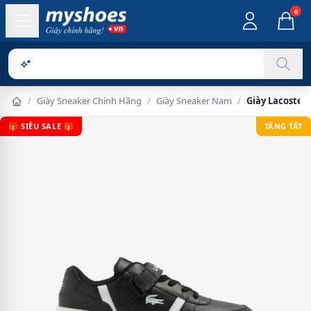
0
Sản phẩm c
/
Giày Sneaker Chính Hãng
/
Giày Sneaker Nam
/
Giày Lacoste T
🎁 SIÊU SALE 🎁
TẶNG TẤT