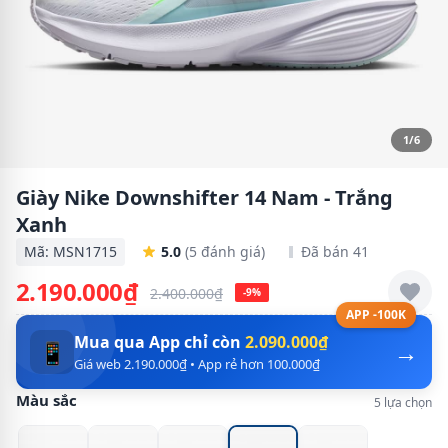
1/6
Giày Nike Downshifter 14 Nam - Trắng
Xanh
Mã: MSN1715
5.0
(5 đánh giá)
Đã bán 41
2.190.000₫
2.400.000₫
-9%
APP -100K
Mua qua App chỉ còn
2.090.000₫
→
📱
Giá web 2.190.000₫ • App rẻ hơn 100.000₫
Màu sắc
5 lựa chọn