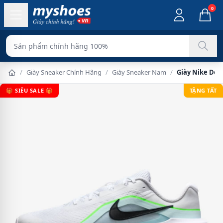
0
Sản phẩm chí
/
Giày Sneaker Chính Hãng
/
Giày Sneaker Nam
/
Giày Nike Dow
🎁 SIÊU SALE 🎁
TẶNG TẤT