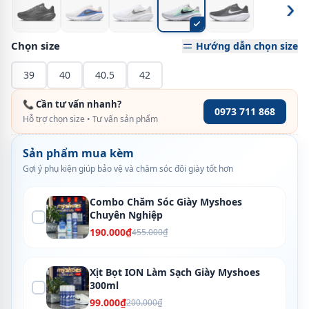
›
Chọn size
Hướng dẫn chọn size
39
40
40.5
42
📞 Cần tư vấn nhanh?
0973 711 868
Hỗ trợ chọn size • Tư vấn sản phẩm
Sản phẩm mua kèm
Gợi ý phụ kiện giúp bảo vệ và chăm sóc đôi giày tốt hơn
Combo Chăm Sóc Giày Myshoes
Chuyên Nghiệp
190.000₫
455.000₫
Xịt Bọt ION Làm Sạch Giày Myshoes
300ml
99.000₫
200.000₫