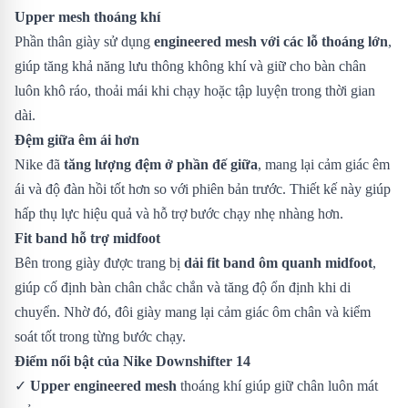
Upper mesh thoáng khí
Phần thân giày sử dụng
engineered mesh với các lỗ thoáng lớn
,
giúp tăng khả năng lưu thông không khí và giữ cho bàn chân
luôn khô ráo, thoải mái khi chạy hoặc tập luyện trong thời gian
dài.
Đệm giữa êm ái hơn
Nike đã
tăng lượng đệm ở phần đế giữa
, mang lại cảm giác êm
ái và độ đàn hồi tốt hơn so với phiên bản trước. Thiết kế này giúp
hấp thụ lực hiệu quả và hỗ trợ bước chạy nhẹ nhàng hơn.
Fit band hỗ trợ midfoot
Bên trong giày được trang bị
dải fit band ôm quanh midfoot
,
giúp cố định bàn chân chắc chắn và tăng độ ổn định khi di
chuyển. Nhờ đó, đôi giày mang lại cảm giác ôm chân và kiểm
soát tốt trong từng bước chạy.
Điểm nổi bật của Nike Downshifter 14
✓
Upper engineered mesh
thoáng khí giúp giữ chân luôn mát