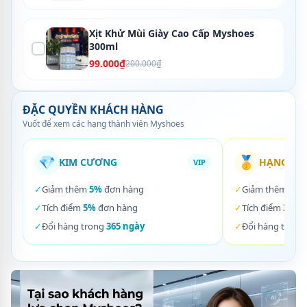
Xịt Khử Mùi Giày Cao Cấp Myshoes
300ml
99.000₫
200.000₫
ĐẶC QUYỀN KHÁCH HÀNG
Vuốt để xem các hạng thành viên Myshoes
💎
🥇
KIM CƯƠNG
HẠNG VÀ
VIP
✓
Giảm thêm
5%
đơn hàng
✓
Giảm thêm
3%
✓
Tích điểm
5%
đơn hàng
✓
Tích điểm
3%
đơ
✓
Đổi hàng trong
365 ngày
✓
Đổi hàng trong