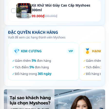
Xịt Khử Mùi Giày Cao Cấp Myshoes
300ml
99.000₫
200.000₫
ĐẶC QUYỀN KHÁCH HÀNG
Vuốt để xem các hạng thành viên Myshoes
💎
🥇
KIM CƯƠNG
HẠNG VÀ
VIP
✓
Giảm thêm
5%
đơn hàng
✓
Giảm thêm
3%
✓
Tích điểm
5%
đơn hàng
✓
Tích điểm
3%
đơ
✓
Đổi hàng trong
365 ngày
✓
Đổi hàng trong