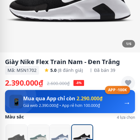
1/6
Giày Nike Flex Train Nam - Đen Trắng
Mã: MSN1702
5.0
(8 đánh giá)
Đã bán 39
2.390.000₫
2.600.000₫
-8%
APP -100K
Mua qua App chỉ còn
2.290.000₫
→
📱
Giá web 2.390.000₫ • App rẻ hơn 100.000₫
Màu sắc
4 lựa chọn