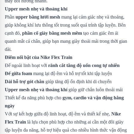
thay đổi hướng nhanh.
Upper mesh nhẹ và thoáng khí
Phần
upper bằng lưới mesh
mang lại cảm giác nhẹ và thoáng,
giúp không khí lưu thông tốt trong suốt quá trình tập luyện. Bên
cạnh đó,
phần cổ giày bằng mesh mềm
tạo cảm giác êm ái
quanh mắt cá chân, giúp bạn mang giày thoải mái trong thời gian
dài.
Điểm nổi bật của Nike Flex Train
Đế ngoài linh hoạt với
rãnh cắt tăng độ uốn cong tự nhiên
Đế giữa foam
mang lại độ êm và hỗ trợ tốt khi tập luyện
Dải hỗ trợ gót chân
giúp tăng độ ổn định khi di chuyển
Upper mesh nhẹ và thoáng khí
giúp giữ chân luôn thoải mái
Thiết kế đa năng phù hợp cho
gym, cardio và vận động hằng
ngày
Với sự kết hợp giữa độ linh hoạt, độ êm và thiết kế nhẹ,
Nike
Flex Train
là lựa chọn phù hợp cho những ai cần một đôi giày
tập luyện đa năng, hỗ trợ hiệu quả cho nhiều hình thức vận động