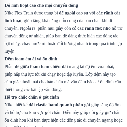
Độ linh hoạt cao cho mọi chuyển động
Nike Flex Train được trang bị
đế ngoài cao su với các rãnh cắt
linh hoạt
, giúp tăng khả năng uốn cong của bàn chân khi di
chuyển. Ngoài ra, phần mũi giày còn có
các rãnh flex nhỏ
hỗ trợ
chuyển động tự nhiên, giúp bạn dễ dàng thực hiện các động tác
bật nhảy, chạy nước rút hoặc đổi hướng nhanh trong quá trình tập
luyện.
Đệm foam êm ái và ổn định
Phần
đế giữa foam toàn chiều dài
mang lại độ êm vừa phải,
giúp hấp thụ lực tốt khi chạy hoặc tập luyện. Lớp đệm này tạo
cảm giác thoải mái cho bàn chân mà vẫn đảm bảo sự ổn định cần
thiết trong các bài tập vận động.
Hỗ trợ chắc chắn ở gót chân
Nike thiết kế
dải elastic band quanh phần gót
giúp tăng độ ôm
và hỗ trợ cho khu vực gót chân. Điều này giúp đôi giày giữ chân
ổn định hơn khi bạn thực hiện các động tác di chuyển ngang hoặc