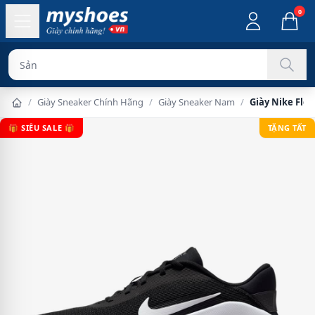
0
Sản phẩm chính
/
Giày Sneaker Chính Hãng
/
Giày Sneaker Nam
/
Giày Nike Fle
🎁 SIÊU SALE 🎁
TẶNG TẤT