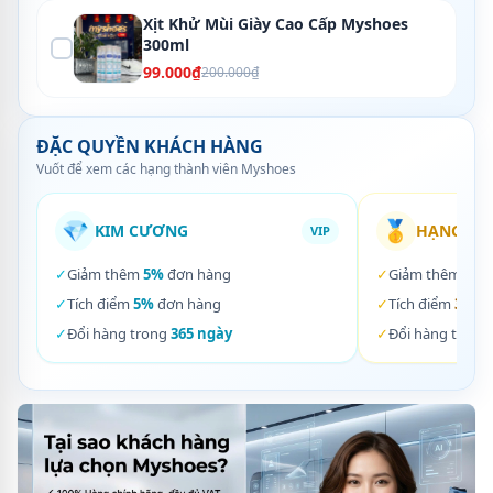
Xịt Khử Mùi Giày Cao Cấp Myshoes
300ml
99.000₫
200.000₫
ĐẶC QUYỀN KHÁCH HÀNG
Vuốt để xem các hạng thành viên Myshoes
💎
🥇
KIM CƯƠNG
HẠNG VÀ
VIP
✓
Giảm thêm
5%
đơn hàng
✓
Giảm thêm
3%
✓
Tích điểm
5%
đơn hàng
✓
Tích điểm
3%
đơ
✓
Đổi hàng trong
365 ngày
✓
Đổi hàng trong