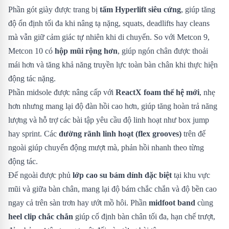
Phần gót giày được trang bị
tấm Hyperlift siêu cứng
, giúp tăng
độ ổn định tối đa khi nâng tạ nặng, squats, deadlifts hay cleans
mà vẫn giữ cảm giác tự nhiên khi di chuyển. So với Metcon 9,
Metcon 10 có
hộp mũi rộng hơn
, giúp ngón chân được thoải
mái hơn và tăng khả năng truyền lực toàn bàn chân khi thực hiện
động tác nặng.
Phần midsole được nâng cấp với
ReactX foam thế hệ mới
, nhẹ
hơn nhưng mang lại độ đàn hồi cao hơn, giúp tăng hoàn trả năng
lượng và hỗ trợ các bài tập yêu cầu độ linh hoạt như box jump
hay sprint. Các
đường rãnh linh hoạt (flex grooves)
trên đế
ngoài giúp chuyển động mượt mà, phản hồi nhanh theo từng
động tác.
Đế ngoài được phủ
lớp cao su bám dính đặc biệt
tại khu vực
mũi và giữa bàn chân, mang lại độ bám chắc chắn và độ bền cao
ngay cả trên sàn trơn hay ướt mồ hôi. Phần
midfoot band
cùng
heel clip chắc chắn
giúp cố định bàn chân tối đa, hạn chế trượt,