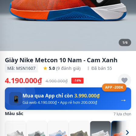
1/6
Giày Nike Metcon 10 Nam - Cam Xanh
Mã: MSN1607
5.0
(9 đánh giá)
Đã bán 55
4.190.000₫
4.900.000₫
-14%
APP -200K
Mua qua App chỉ còn
3.990.000₫
→
📱
Giá web 4.190.000₫ • App rẻ hơn 200.000₫
Màu sắc
7 lựa chọn
›