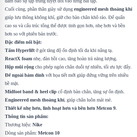
đảm bảo sự tập trung tuyệt đối vào từng bài tập.
Cuối cùng, phần thân giày sử dụng
engineered mesh thoáng khí
giúp lưu thông không khí, giữ cho bàn chân khô ráo. Đế quấn
cao su và cấu trúc tổng thể được tinh gọn hơn, nhẹ hơn và bền
hơn so với phiên bản trước.
Đặc điểm nổi bật:
Tấm Hyperlift
ở gót tăng độ ổn định tối đa khi nâng tạ.
ReactX foam
nhẹ, đàn hồi cao, tăng hoàn trả năng lượng.
Hộp mũi rộng
cho phép ngón chân duỗi tự nhiên, tối ưu lực đẩy.
Đế ngoài bám dính
với họa tiết mới giúp đứng vững trên nhiều
bề mặt.
Midfoot band & heel clip
cố định bàn chân, tăng sự ổn định.
Engineered mesh thoáng khí
, giúp chân luôn mát mẻ.
Thiết kế nhẹ hơn, linh hoạt hơn và bền hơn Metcon 9
.
Thông tin sản phẩm:
Thương hiệu:
Nike
Dòng sản phẩm:
Metcon 10