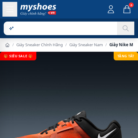
0
Sản phẩm ch
/
Giày Sneaker Chính Hãng
/
Giày Sneaker Nam
/
Giày Nike Me
🎁 SIÊU SALE 🎁
TẶNG TẤT