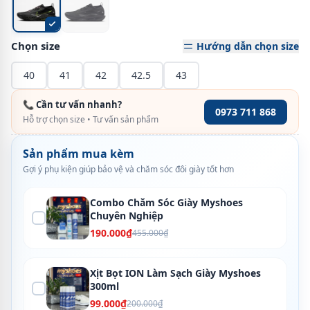
Chọn size
Hướng dẫn chọn size
40
41
42
42.5
43
📞 Cần tư vấn nhanh?
0973 711 868
Hỗ trợ chọn size • Tư vấn sản phẩm
Sản phẩm mua kèm
Gợi ý phụ kiện giúp bảo vệ và chăm sóc đôi giày tốt hơn
Combo Chăm Sóc Giày Myshoes
Chuyên Nghiệp
190.000₫
455.000₫
Xịt Bọt ION Làm Sạch Giày Myshoes
300ml
99.000₫
200.000₫