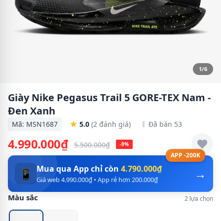
1/6
Giày Nike Pegasus Trail 5 GORE-TEX Nam -
Đen Xanh
Mã: MSN1687
5.0
(2 đánh giá)
Đã bán 53
4.990.000₫
5.500.000₫
-9%
APP -200K
Mua qua App chỉ còn
4.790.000₫
→
📱
Giá web 4.990.000₫ • App rẻ hơn 200.000₫
Màu sắc
2 lựa chọn