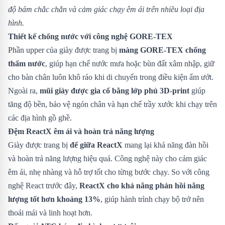
độ bám chắc chắn và cảm giác chạy êm ái trên nhiều loại địa
hình.
Thiết kế chống nước với công nghệ GORE-TEX
Phần upper của giày được trang bị
màng GORE-TEX chống
thấm nước
, giúp hạn chế nước mưa hoặc bùn đất xâm nhập, giữ
cho bàn chân luôn khô ráo khi di chuyển trong điều kiện ẩm ướt.
Ngoài ra,
mũi giày được gia cố bằng lớp phủ 3D-print
giúp
tăng độ bền, bảo vệ ngón chân và hạn chế trầy xước khi chạy trên
các địa hình gồ ghề.
Đệm ReactX êm ái và hoàn trả năng lượng
Giày được trang bị
đế giữa ReactX
mang lại khả năng đàn hồi
và hoàn trả năng lượng hiệu quả. Công nghệ này cho cảm giác
êm ái, nhẹ nhàng và hỗ trợ tốt cho từng bước chạy. So với công
nghệ React trước đây,
ReactX cho khả năng phản hồi năng
lượng tốt hơn khoảng 13%
, giúp hành trình chạy bộ trở nên
thoải mái và linh hoạt hơn.