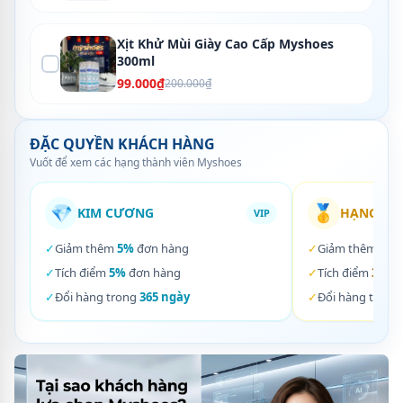
Xịt Khử Mùi Giày Cao Cấp Myshoes
300ml
99.000₫
200.000₫
ĐẶC QUYỀN KHÁCH HÀNG
Vuốt để xem các hạng thành viên Myshoes
💎
🥇
KIM CƯƠNG
HẠNG VÀ
VIP
✓
Giảm thêm
5%
đơn hàng
✓
Giảm thêm
3%
✓
Tích điểm
5%
đơn hàng
✓
Tích điểm
3%
đơ
✓
Đổi hàng trong
365 ngày
✓
Đổi hàng trong