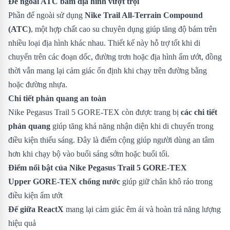
Đế ngoài ATC bám địa hình vượt trội
Phần đế ngoài sử dụng
Nike Trail All-Terrain Compound
(ATC)
, một hợp chất cao su chuyên dụng giúp tăng độ bám trên
nhiều loại địa hình khác nhau. Thiết kế này hỗ trợ tốt khi di
chuyển trên các đoạn dốc, đường trơn hoặc địa hình ẩm ướt, đồng
thời vẫn mang lại cảm giác ổn định khi chạy trên đường bằng
hoặc đường nhựa.
Chi tiết phản quang an toàn
Nike Pegasus Trail 5 GORE-TEX còn được trang bị
các chi tiết
phản quang
giúp tăng khả năng nhận diện khi di chuyển trong
điều kiện thiếu sáng. Đây là điểm cộng giúp người dùng an tâm
hơn khi chạy bộ vào buổi sáng sớm hoặc buổi tối.
Điểm nổi bật của Nike Pegasus Trail 5 GORE-TEX
Upper GORE-TEX chống nước
giúp giữ chân khô ráo trong
điều kiện ẩm ướt
Đế giữa ReactX
mang lại cảm giác êm ái và hoàn trả năng lượng
hiệu quả