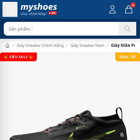
0
Sản phẩm chính hãng
/
Giày Sneaker Chính Hãng
/
Giày Sneaker Nam
/
Giày Nike Peg
🎁 SIÊU SALE 🎁
TẶNG TẤT