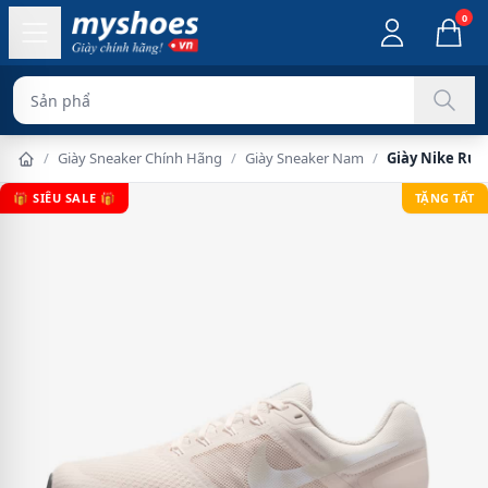
0
Sản phẩm chính hã
/
Giày Sneaker Chính Hãng
/
Giày Sneaker Nam
/
Giày Nike Run
🎁 SIÊU SALE 🎁
TẶNG TẤT