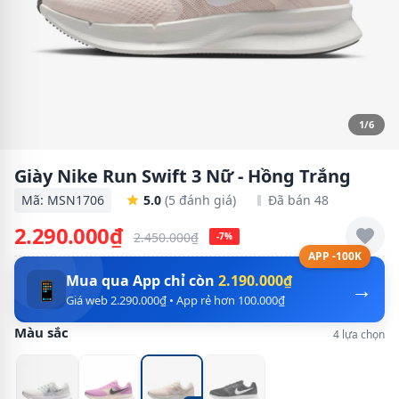
1/6
Giày Nike Run Swift 3 Nữ - Hồng Trắng
Mã: MSN1706
5.0
(5 đánh giá)
Đã bán 48
2.290.000₫
2.450.000₫
-7%
APP -100K
Mua qua App chỉ còn
2.190.000₫
→
📱
Giá web 2.290.000₫ • App rẻ hơn 100.000₫
Màu sắc
4 lựa chọn