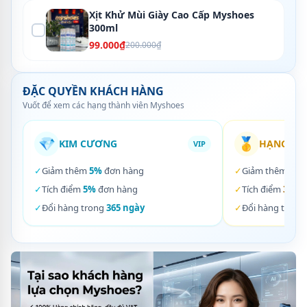
Xịt Khử Mùi Giày Cao Cấp Myshoes
300ml
99.000₫
200.000₫
ĐẶC QUYỀN KHÁCH HÀNG
Vuốt để xem các hạng thành viên Myshoes
💎
🥇
KIM CƯƠNG
HẠNG VÀ
VIP
✓
Giảm thêm
5%
đơn hàng
✓
Giảm thêm
3%
✓
Tích điểm
5%
đơn hàng
✓
Tích điểm
3%
đơ
✓
Đổi hàng trong
365 ngày
✓
Đổi hàng trong