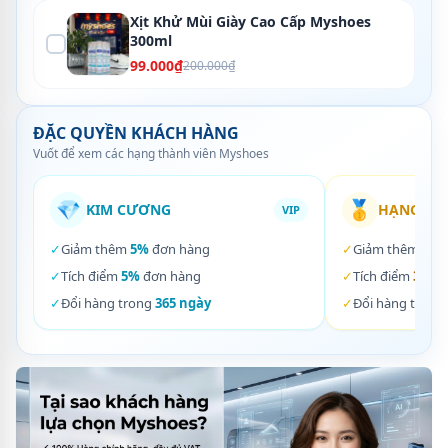
Xịt Khử Mùi Giày Cao Cấp Myshoes
300ml
99.000₫
200.000₫
ĐẶC QUYỀN KHÁCH HÀNG
Vuốt để xem các hạng thành viên Myshoes
💎
🥇
KIM CƯƠNG
HẠNG VÀ
VIP
✓
Giảm thêm
5%
đơn hàng
✓
Giảm thêm
3%
✓
Tích điểm
5%
đơn hàng
✓
Tích điểm
3%
đơ
✓
Đổi hàng trong
365 ngày
✓
Đổi hàng trong