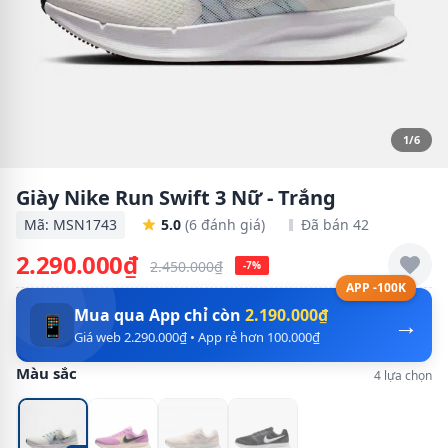
1/6
Giày Nike Run Swift 3 Nữ - Trắng
Mã: MSN1743
5.0
(6 đánh giá)
Đã bán 42
2.290.000₫
2.450.000₫
-7%
APP -100K
Mua qua App chỉ còn
2.190.000₫
→
📱
Giá web 2.290.000₫ • App rẻ hơn 100.000₫
Màu sắc
4 lựa chọn