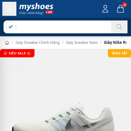
0
Sản phẩ
/
Giày Sneaker Chính Hãng
/
Giày Sneaker Nam
/
Giày Nike Run 
🎁 SIÊU SALE 🎁
TẶNG TẤT