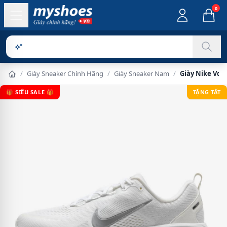
0
Sản phẩm ch
/
Giày Sneaker Chính Hãng
/
Giày Sneaker Nam
/
Giày Nike Vome
🎁 SIÊU SALE 🎁
TẶNG TẤT