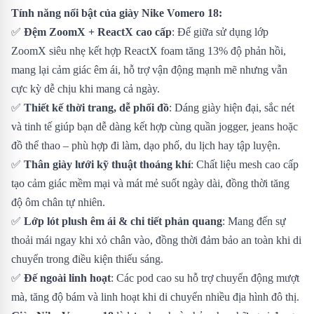
Tính năng nổi bật của giày Nike Vomero 18:
✅
Đệm ZoomX + ReactX cao cấp
: Đế giữa sử dụng lớp
ZoomX siêu nhẹ kết hợp ReactX foam tăng 13% độ phản hồi,
mang lại cảm giác êm ái, hỗ trợ vận động mạnh mẽ nhưng vẫn
cực kỳ dễ chịu khi mang cả ngày.
✅
Thiết kế thời trang, dễ phối đồ
: Dáng giày hiện đại, sắc nét
và tinh tế giúp bạn dễ dàng kết hợp cùng quần jogger, jeans hoặc
đồ thể thao – phù hợp đi làm, dạo phố, du lịch hay tập luyện.
✅
Thân giày lưới kỹ thuật thoáng khí
: Chất liệu mesh cao cấp
tạo cảm giác mềm mại và mát mẻ suốt ngày dài, đồng thời tăng
độ ôm chân tự nhiên.
✅
Lớp lót plush êm ái & chi tiết phản quang
: Mang đến sự
thoải mái ngay khi xỏ chân vào, đồng thời đảm bảo an toàn khi di
chuyển trong điều kiện thiếu sáng.
✅
Đế ngoài linh hoạt
: Các pod cao su hỗ trợ chuyển động mượt
mà, tăng độ bám và linh hoạt khi di chuyển nhiều địa hình đô thị.