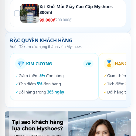
Xịt Khử Mùi Giày Cao Cấp Myshoes
300ml
99.000₫
200.000₫
ĐẶC QUYỀN KHÁCH HÀNG
Vuốt để xem các hạng thành viên Myshoes
💎
🥇
KIM CƯƠNG
HẠNG VÀ
VIP
✓
Giảm thêm
5%
đơn hàng
✓
Giảm thêm
3%
✓
Tích điểm
5%
đơn hàng
✓
Tích điểm
3%
đơ
✓
Đổi hàng trong
365 ngày
✓
Đổi hàng trong