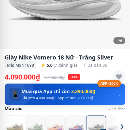
1/6
Giày Nike Vomero 18 Nữ - Trắng Silver
Mã: MSN1698
5.0
(7 đánh giá)
Đã bán 36
4.090.000₫
4.700.000₫
-13%
APP -200K
Mua qua App chỉ còn
3.890.000₫
→
📱
Giá web 4.090.000₫ • App rẻ hơn 200.000₫
Màu sắc
7 lựa chọn
›