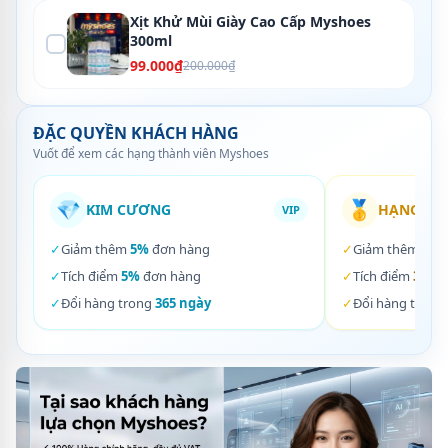
Xịt Khử Mùi Giày Cao Cấp Myshoes
300ml
99.000₫
200.000₫
ĐẶC QUYỀN KHÁCH HÀNG
Vuốt để xem các hạng thành viên Myshoes
💎
🥇
KIM CƯƠNG
HẠNG VÀ
VIP
✓
Giảm thêm
5%
đơn hàng
✓
Giảm thêm
3%
✓
Tích điểm
5%
đơn hàng
✓
Tích điểm
3%
đơ
✓
Đổi hàng trong
365 ngày
✓
Đổi hàng trong