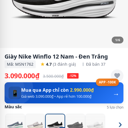
1/6
Giày Nike Winflo 12 Nam - Đen Trắng
Mã: MSN1762
4.7
(3 đánh giá)
Đã bán 37
3.090.000₫
3.500.000₫
-12%
APP -100K
Mua qua App chỉ còn
2.990.000₫
→
📱
Giá web 3.090.000₫ • App rẻ hơn 100.000₫
Màu sắc
5 lựa chọn
›