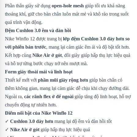
Phần thân giày sử dụng
open-hole mesh
giúp tối ưu khả năng
thoáng khí, giữ cho bàn chân luôn mát mẻ và khô ráo trong suốt
quá trình vận động.
Đệm Cushlon 3.0 êm và đàn hồi
Nike Winflo 12 được trang bị
lớp đệm Cushlon 3.0 dày hơn so
với phiên bản trước
, mang lại cảm giác êm ái và độ bật tốt hơn.
Kết hợp cùng
Nike Air ở gót
, đôi giày giúp hấp thụ lực hiệu quả
và hỗ trợ từng bước chạy trở nên mượt mà.
Form giày thoải mái và linh hoạt
Thiết kế mới với
phần mũi giày rộng hơn
giúp bàn chân có
thêm không gian, mang lại cảm giác dễ chịu khi chạy đường dài.
Ngoài ra,
các rãnh flex ở đế ngoài
giúp tăng độ linh hoạt, hỗ trợ
chuyển động tự nhiên hơn.
Điểm nổi bật của Nike Winflo 12
✓
Cushlon 3.0 dày hơn
mang lại độ êm và đàn hồi tốt
✓
Nike Air ở gót
giúp hấp thụ lực hiệu quả