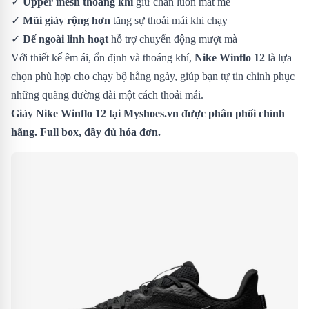
✓
Upper mesh thoáng khí
giữ chân luôn mát mẻ
✓
Mũi giày rộng hơn
tăng sự thoải mái khi chạy
✓
Đế ngoài linh hoạt
hỗ trợ chuyển động mượt mà
Với thiết kế êm ái, ổn định và thoáng khí,
Nike Winflo 12
là lựa
chọn phù hợp cho chạy bộ hằng ngày, giúp bạn tự tin chinh phục
những quãng đường dài một cách thoải mái.
Giày Nike Winflo 12 tại Myshoes.vn được phân phối chính
hãng. Full box, đầy đủ hóa đơn.