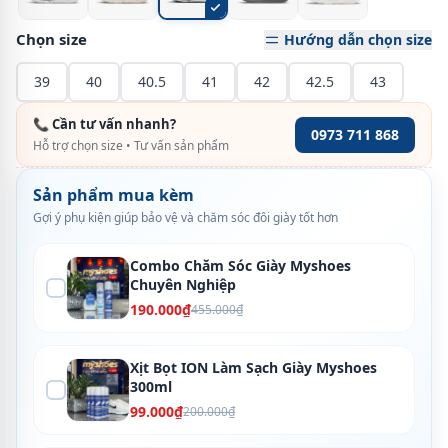
Chọn size
Hướng dẫn chọn size
39
40
40.5
41
42
42.5
43
📞 Cần tư vấn nhanh?
0973 711 868
Hỗ trợ chọn size • Tư vấn sản phẩm
Sản phẩm mua kèm
Gợi ý phụ kiện giúp bảo vệ và chăm sóc đôi giày tốt hơn
Combo Chăm Sóc Giày Myshoes
Chuyên Nghiệp
190.000₫
455.000₫
Xịt Bọt ION Làm Sạch Giày Myshoes
300ml
99.000₫
200.000₫