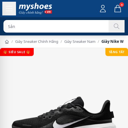
0
Sản phẩm chính
/
Giày Sneaker Chính Hãng
/
Giày Sneaker Nam
/
Giày Nike Win
🎁 SIÊU SALE 🎁
TẶNG TẤT