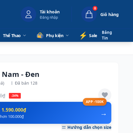
0
Tài khoản
Giỏ hàng
Đăng nhập
Bảng
⚡️
Thể Thao
Phụ kiện
Sale
Tin
r Nam - Đen
iá)
Đã bán 128
00₫
-34%
APP -100K
n
1.590.000₫
→
ẻ hơn 100.000₫
Hướng dẫn chọn size