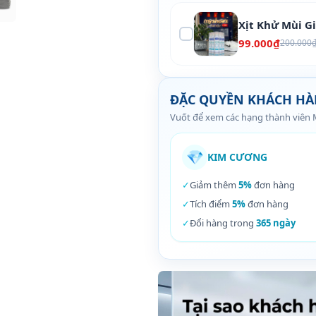
Xịt Khử Mùi G
99.000₫
200.000
ĐẶC QUYỀN KHÁCH H
Vuốt để xem các hạng thành viên
💎
KIM CƯƠNG
✓
Giảm thêm
5%
đơn hàng
✓
Tích điểm
5%
đơn hàng
✓
Đổi hàng trong
365 ngày