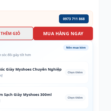
0973 711 868
MUA HÀNG NGAY
THÊM GIỎ
Nên mua kèm
 sóc đôi giày tốt hơn
óc Giày Myshoes Chuyên Nghiệp
Chọn thêm
0₫
àm Sạch Giày Myshoes 300ml
Chọn thêm
₫