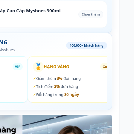
iày Cao Cấp Myshoes 300ml
Chọn thêm
₫
ÀNG
100.000+ khách hàng
 Myshoes
🥇
🏵️
HẠNG VÀNG
VIP
Gold
✓
Giảm thêm
3%
đơn hàng
✓
Giả
✓
Tích điểm
3%
đơn hàng
✓
Tích
✓
Đổi hàng trong
30 ngày
✓
Đổi 