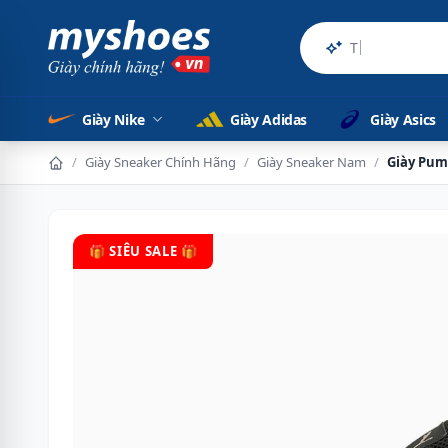
Sản phẩ
Giày Nike
Giày Adidas
Giày Asics
/
Giày Sneaker Chính Hãng
/
Giày Sneaker Nam
/
Giày Pum
🎁 SIÊU SALE 🎁