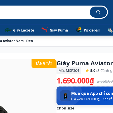
Giày Lacoste
Giày Puma
Pickleball
a Aviator Nam - Đen
Giày Puma Aviato
TẶNG TẤT
Mã: MSP304
5.0
(3 đánh g
1.690.000₫
2.550.0
Mua qua App chỉ cò
📱
Giá web 1.690.000₫ • App r
Chọn size