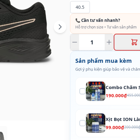
40.5
📞 Cần tư vấn nhanh?
Hỗ trợ chọn size • Tư vấn sản phẩm
Sản phẩm mua kèm
Gợi ý phụ kiện giúp bảo vệ và chăm
Combo Chăm S
190.000₫
455.00
Xịt Bọt ION L
99.000₫
200.000