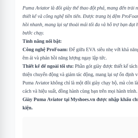
Puma Aviator là đôi giày thể thao đột phá, mang đến trải 
thiết kế và công nghệ tiên tiến. Được trang bị đệm ProFoa
hồi nhanh, mang lại sự thoải mái tối đa và hỗ trợ bạn đạt 
bước chạy.
Tính năng nổi bật:
Công nghệ ProFoam:
Đế giữa EVA siêu nhẹ với khả năng
êm ái và phản hồi năng lượng ngay lập tức.
Thiết kế đế ngoài tối ưu:
Phần gót giày được thiết kế tách 
thiện chuyển động và giảm tác động, mang lại sự ổn định 
Puma Aviator không chỉ là một đôi giày chạy bộ, mà còn l
cách và hiệu suất, đồng hành cùng bạn trên mọi hành trình.
Giày Puma Aviator
tại Myshoes.vn được nhập khẩu chí
kiện.