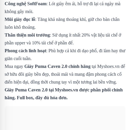
Công nghệ SoftFoam
: Lót giày êm ái, hỗ trợ đi lại cả ngày mà
không gây mỏi.
Mũi giày đục lỗ
: Tăng khả năng thoáng khí, giữ cho bàn chân
luôn khô thoáng.
Thân thiện môi trường
: Sử dụng ít nhất 20% vật liệu tái chế ở
phần upper và 10% tái chế ở phần đế.
Phong cách linh hoạt
: Phù hợp cả khi đi dạo phố, đi làm hay thư
giãn cuối tuần.
Mua ngay
Giày Puma Caven 2.0 chính hãng
tại Myshoes.vn để
sở hữu đôi giày bền đẹp, thoải mái và mang đậm phong cách cổ
điển hiện đại, đồng thời chung tay vì một tương lai bền vững.
Giày Puma Caven 2.0 tại Myshoes.vn được phân phối chính
hãng. Full box, đầy đủ hóa đơn.