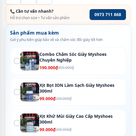
📞 Cần tư vấn nhanh?
0973 711 868
Hỗ trợ chọn size • Tư vấn sản phẩm
Sản phẩm mua kèm
Gợi ý phụ kiện giúp bảo vệ và chăm sóc đôi giày tốt hơn
Combo Chăm Sóc Giày Myshoes
Chuyên Nghiệp
190.000₫
455.000₫
Xịt Bọt ION Làm Sạch Giày Myshoes
300ml
99.000₫
200.000₫
Xịt Khử Mùi Giày Cao Cấp Myshoes
300ml
99.000₫
200.000₫