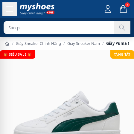
0
Sản phẩm chính h
/
Giày Sneaker Chính Hãng
/
Giày Sneaker Nam
/
Giày Puma Cav
🎁 SIÊU SALE 🎁
TẶNG TẤT