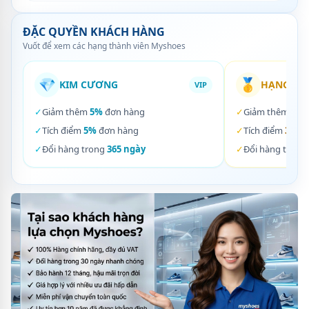
ĐẶC QUYỀN KHÁCH HÀNG
Vuốt để xem các hạng thành viên Myshoes
💎
🥇
KIM CƯƠNG
HẠNG VÀ
VIP
✓
Giảm thêm
5%
đơn hàng
✓
Giảm thêm
3%
✓
Tích điểm
5%
đơn hàng
✓
Tích điểm
3%
đơ
✓
Đổi hàng trong
365 ngày
✓
Đổi hàng trong