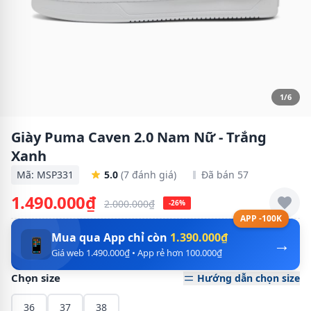
1/6
Giày Puma Caven 2.0 Nam Nữ - Trắng
Xanh
Mã: MSP331
5.0
(7 đánh giá)
Đã bán 57
1.490.000₫
2.000.000₫
-26%
APP -100K
Mua qua App chỉ còn
1.390.000₫
→
📱
Giá web 1.490.000₫ • App rẻ hơn 100.000₫
Chọn size
Hướng dẫn chọn size
36
37
38