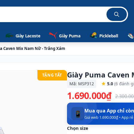
ãng 1
Giày Lacoste
Giày Puma
Pickleball
a Caven Mix Nam Nữ - Trắng Xám
Giày Puma Caven 
TẶNG TẤT
Mã: MSP312
5.0
(6 đánh g
1.690.000₫
2.300.0
Mua qua App chỉ cò
📱
Giá web 1.690.000₫ • App r
Chọn size