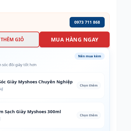
0973 711 868
MUA HÀNG NGAY
THÊM GIỎ
Nên mua kèm
 sóc đôi giày tốt hơn
óc Giày Myshoes Chuyên Nghiệp
Chọn thêm
0₫
àm Sạch Giày Myshoes 300ml
Chọn thêm
₫