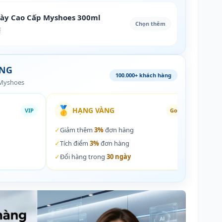
iày Cao Cấp Myshoes 300ml
Chọn thêm
₫
ÀNG
100.000+ khách hàng
 Myshoes
🥇
🏵️
HẠNG VÀNG
VIP
Gold
✓
Giảm thêm
3%
đơn hàng
✓
Giả
✓
Tích điểm
3%
đơn hàng
✓
Tích
✓
Đổi hàng trong
30 ngày
✓
Đổi 