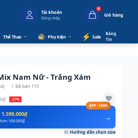
0
Tài khoản
Giỏ hàng
Đăng nhập
Bảng
⚡️
Thể Thao
Phụ kiện
Sale
Tin
Mix Nam Nữ - Trắng Xám
iá)
Đã bán 115
00₫
-27%
APP -100K
n
1.590.000₫
→
ẻ hơn 100.000₫
Hướng dẫn chọn size