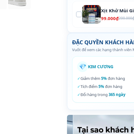
Xịt Khử Mùi G
99.000₫
200.000
ĐẶC QUYỀN KHÁCH H
Vuốt để xem các hạng thành viên
💎
KIM CƯƠNG
✓
Giảm thêm
5%
đơn hàng
✓
Tích điểm
5%
đơn hàng
✓
Đổi hàng trong
365 ngày