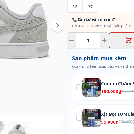
36
37
📞 Cần tư vấn nhanh?
Hỗ trợ chọn size • Tư vấn sản phẩm
Sản phẩm mua kèm
Gợi ý phụ kiện giúp bảo vệ và chăm
Combo Chăm S
190.000₫
455.00
Xịt Bọt ION L
99.000₫
200.000