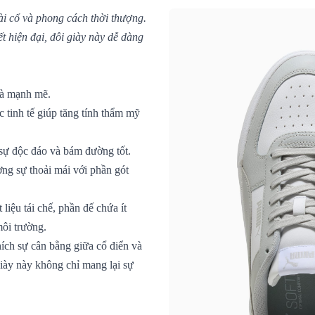
i cổ và phong cách thời thượng.
ết hiện đại, đôi giày này dễ dàng
và mạnh mẽ.
c tinh tế giúp tăng tính thẩm mỹ
o sự độc đáo và bám đường tốt.
ng sự thoải mái với phần gót
liệu tái chế, phần đế chứa ít
môi trường.
ích sự cân bằng giữa cổ điển và
iày này không chỉ mang lại sự