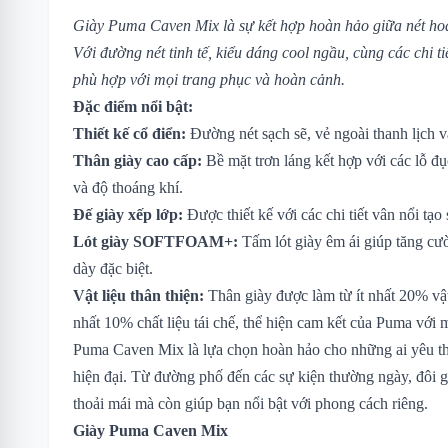
Giày Puma Caven Mix là sự kết hợp hoàn hảo giữa nét hoà
Với đường nét tinh tế, kiểu dáng cool ngầu, cùng các chi ti
phù hợp với mọi trang phục và hoàn cảnh.
Đặc điểm nổi bật:
Thiết kế cổ điển:
Đường nét sạch sẽ, vẻ ngoài thanh lịch 
Thân giày cao cấp:
Bề mặt trơn láng kết hợp với các lỗ đụ
và độ thoáng khí.
Đế giày xếp lớp:
Được thiết kế với các chi tiết vân nổi tạ
Lót giày SOFTFOAM+:
Tấm lót giày êm ái giúp tăng cườ
dày đặc biệt.
Vật liệu thân thiện:
Thân giày được làm từ ít nhất 20% vật 
nhất 10% chất liệu tái chế, thể hiện cam kết của Puma với 
Puma Caven Mix là lựa chọn hoàn hảo cho những ai yêu th
hiện đại. Từ đường phố đến các sự kiện thường ngày, đôi g
thoải mái mà còn giúp bạn nổi bật với phong cách riêng.
Giày Puma Caven Mix