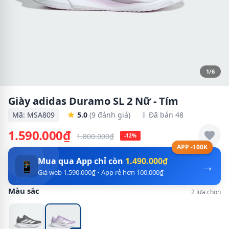
1/6
Giày adidas Duramo SL 2 Nữ - Tím
Mã: MSA809
5.0
(9 đánh giá)
Đã bán 48
1.590.000₫
1.800.000₫
-12%
APP -100K
Mua qua App chỉ còn
1.490.000₫
→
📱
Giá web 1.590.000₫ • App rẻ hơn 100.000₫
Màu sắc
2 lựa chọn