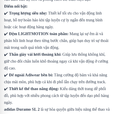
Điểm nổi bật:
✔️
Trọng lượng siêu nhẹ:
Thiết kế tối ưu cho vận động linh
hoạt, hỗ trợ hoàn hảo khi tập luyện cự ly ngắn đến trung bình
hoặc các hoạt động hàng ngày.
✔️
Đệm LIGHTMOTION toàn phần:
Mang lại sự êm ái và
phản hồi linh hoạt theo từng bước chân, giúp bạn duy trì sự thoải
mái trong suốt quá trình vận động.
✔️
Thân giày vải lưới thoáng khí:
Giúp lưu thông không khí,
giữ cho đôi chân luôn khô thoáng ngay cả khi vận động ở cường
độ cao.
✔️
Đế ngoài Adiwear bền bỉ:
Tăng cường độ bám và khả năng
chịu mài mòn, phù hợp cả khi đi phố lẫn chạy trên đường track.
✔️
Thiết kế thể thao năng động:
Kiểu dáng thời trang dễ phối
đồ, phù hợp với nhiều phong cách từ tập luyện đến dạo phố hàng
ngày.
adidas Duramo SL 2
là sự hòa quyện giữa hiệu năng thể thao và