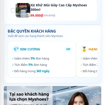
Xịt Khử Mùi Giày Cao Cấp Myshoes
300ml
99.000₫
200.000₫
ĐẶC QUYỀN KHÁCH HÀNG
Vuốt để xem các hạng thành viên Myshoes
💎
🥇
KIM CƯƠNG
HẠNG VÀ
VIP
✓
Giảm thêm
5%
đơn hàng
✓
Giảm thêm
3%
✓
Tích điểm
5%
đơn hàng
✓
Tích điểm
3%
đơ
✓
Đổi hàng trong
365 ngày
✓
Đổi hàng trong