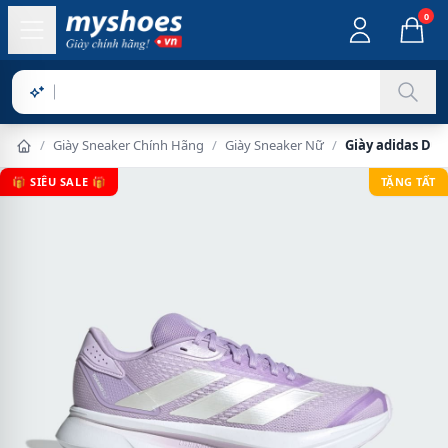
0
Sản phẩm ch
/
Giày Sneaker Chính Hãng
/
Giày Sneaker Nữ
/
Giày adidas Dur
🎁 SIÊU SALE 🎁
TẶNG TẤT